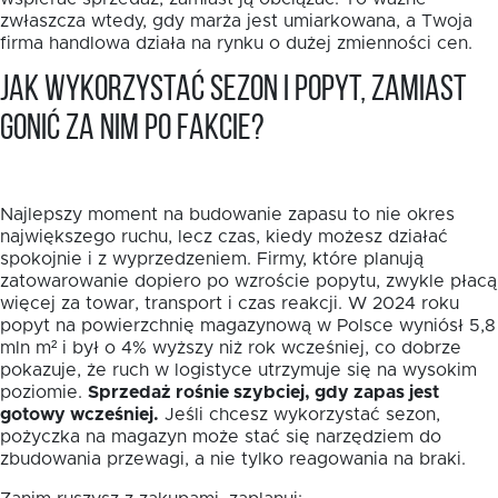
zwłaszcza wtedy, gdy marża jest umiarkowana, a Twoja
firma handlowa działa na rynku o dużej zmienności cen.
Jak wykorzystać sezon i popyt, zamiast
gonić za nim po fakcie?
Najlepszy moment na budowanie zapasu to nie okres
największego ruchu, lecz czas, kiedy możesz działać
spokojnie i z wyprzedzeniem. Firmy, które planują
zatowarowanie dopiero po wzroście popytu, zwykle płacą
więcej za towar, transport i czas reakcji. W 2024 roku
popyt na powierzchnię magazynową w Polsce wyniósł 5,8
mln m² i był o 4% wyższy niż rok wcześniej, co dobrze
pokazuje, że ruch w logistyce utrzymuje się na wysokim
poziomie.
Sprzedaż rośnie szybciej, gdy zapas jest
gotowy wcześniej.
Jeśli chcesz wykorzystać sezon,
pożyczka na magazyn może stać się narzędziem do
zbudowania przewagi, a nie tylko reagowania na braki.