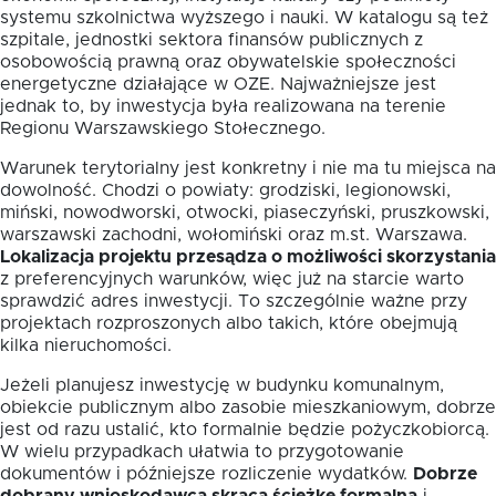
systemu szkolnictwa wyższego i nauki. W katalogu są też
szpitale, jednostki sektora finansów publicznych z
osobowością prawną oraz obywatelskie społeczności
energetyczne działające w OZE. Najważniejsze jest
jednak to, by inwestycja była realizowana na terenie
Regionu Warszawskiego Stołecznego.
Warunek terytorialny jest konkretny i nie ma tu miejsca na
dowolność. Chodzi o powiaty: grodziski, legionowski,
miński, nowodworski, otwocki, piaseczyński, pruszkowski,
warszawski zachodni, wołomiński oraz m.st. Warszawa.
Lokalizacja projektu przesądza o możliwości skorzystania
z preferencyjnych warunków, więc już na starcie warto
sprawdzić adres inwestycji. To szczególnie ważne przy
projektach rozproszonych albo takich, które obejmują
kilka nieruchomości.
Jeżeli planujesz inwestycję w budynku komunalnym,
obiekcie publicznym albo zasobie mieszkaniowym, dobrze
jest od razu ustalić, kto formalnie będzie pożyczkobiorcą.
W wielu przypadkach ułatwia to przygotowanie
dokumentów i późniejsze rozliczenie wydatków.
Dobrze