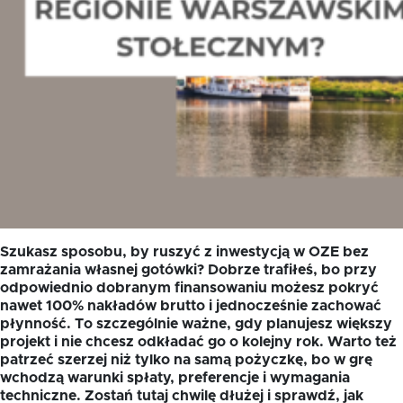
Szukasz sposobu, by ruszyć z inwestycją w OZE bez
zamrażania własnej gotówki? Dobrze trafiłeś, bo przy
odpowiednio dobranym finansowaniu możesz pokryć
nawet 100% nakładów brutto i jednocześnie zachować
płynność. To szczególnie ważne, gdy planujesz większy
projekt i nie chcesz odkładać go o kolejny rok. Warto też
patrzeć szerzej niż tylko na samą pożyczkę, bo w grę
wchodzą warunki spłaty, preferencje i wymagania
techniczne. Zostań tutaj chwilę dłużej i sprawdź, jak