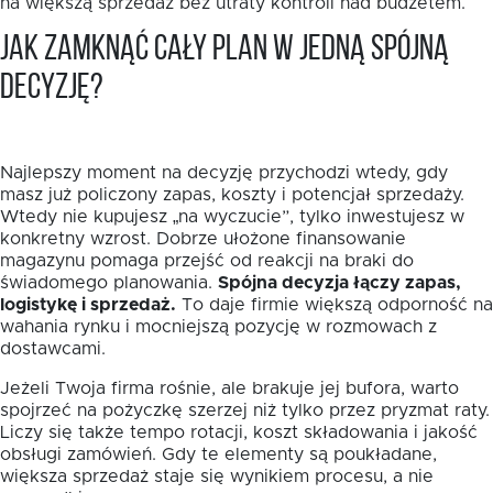
na większą sprzedaż bez utraty kontroli nad budżetem.
Jak zamknąć cały plan w jedną spójną
decyzję?
Najlepszy moment na decyzję przychodzi wtedy, gdy
masz już policzony zapas, koszty i potencjał sprzedaży.
Wtedy nie kupujesz „na wyczucie”, tylko inwestujesz w
konkretny wzrost. Dobrze ułożone finansowanie
magazynu pomaga przejść od reakcji na braki do
świadomego planowania.
Spójna decyzja łączy zapas,
logistykę i sprzedaż.
To daje firmie większą odporność na
wahania rynku i mocniejszą pozycję w rozmowach z
dostawcami.
Jeżeli Twoja firma rośnie, ale brakuje jej bufora, warto
spojrzeć na pożyczkę szerzej niż tylko przez pryzmat raty.
Liczy się także tempo rotacji, koszt składowania i jakość
obsługi zamówień. Gdy te elementy są poukładane,
większa sprzedaż staje się wynikiem procesu, a nie