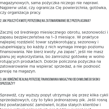
magazynowych, sama pożyczka niczego nie naprawi.
Najpierw ustal, czy ogranicza Cię powierzchnia, gotówka,
czy organizacja pracy.
2. JAK POLICZYĆ KWOTĘ POTRZEBNĄ NA ZATOWAROWANIE BEZ PRZEPŁACANIA?
Zacznij od średniego miesięcznego obrotu, sezonowości i
zapasu bezpieczeństwa na 1–3 miesiące. W praktyce
najlepiej rozdzielić towar szybkorotujący, sezonowy i
uzupełniający, bo każdy z nich wymaga innego poziomu
finansowania. Nie bierz kwoty „na zapas”, jeśli nie masz
planu jej wykorzystania, bo zamrozisz gotówkę w wolno
rotujących produktach. Dobrze policzona pożyczka na
zatowarowanie ma wspierać sprzedaż, a nie podnosić
presję na magazyn.
3. JAK ODRÓŻNIĆ REALNĄ POTRZEBĘ FINANSOWANIA MAGAZYNU OD CHWILOWEGO SKOKU
SPRZEDAŻY?
Sprawdź, czy wyższy popyt utrzymuje się przez kilka cykli
sprzedażowych, czy to tylko jednorazowy pik. Jeśli rosną
też powtarzalność zamówień, liczba stałych klientów i