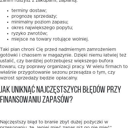
Zanim ruszysz z zakupami, zaplanuj:
terminy dostaw;
prognozę sprzedaży;
minimalny poziom zapasu;
okres największego popytu;
ryzyko zwrotów;
miejsce na towary rotujące wolniej.
Taki plan chroni Cię przed nadmiernym zamrożeniem
gotówki i chaosem w magazynie. Dzięki niemu łatwiej też
ustalić, czy bardziej potrzebujesz większego bufora
towaru, czy poprawy organizacji pracy. W wielu firmach to
właśnie przygotowanie sezonu przesądza o tym, czy
wzrost sprzedaży będzie opłacalny.
Jak uniknąć najczęstszych błędów przy
finansowaniu zapasów?
Najczęstszy błąd to branie zbyt dużej pożyczki w
przekonaniu, że „lepiej mieć zapas niż go nie mieć”.