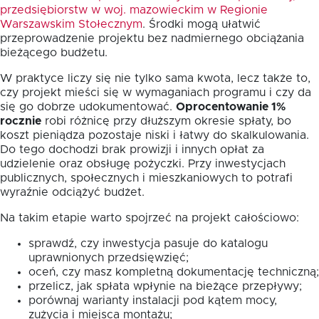
przedsiębiorstw w woj. mazowieckim w Regionie
Warszawskim Stołecznym
. Środki mogą ułatwić
przeprowadzenie projektu bez nadmiernego obciążania
bieżącego budżetu.
W praktyce liczy się nie tylko sama kwota, lecz także to,
czy projekt mieści się w wymaganiach programu i czy da
się go dobrze udokumentować.
Oprocentowanie 1%
rocznie
robi różnicę przy dłuższym okresie spłaty, bo
koszt pieniądza pozostaje niski i łatwy do skalkulowania.
Do tego dochodzi brak prowizji i innych opłat za
udzielenie oraz obsługę pożyczki. Przy inwestycjach
publicznych, społecznych i mieszkaniowych to potrafi
wyraźnie odciążyć budżet.
Na takim etapie warto spojrzeć na projekt całościowo:
sprawdź, czy inwestycja pasuje do katalogu
uprawnionych przedsięwzięć;
oceń, czy masz kompletną dokumentację techniczną;
przelicz, jak spłata wpłynie na bieżące przepływy;
porównaj warianty instalacji pod kątem mocy,
zużycia i miejsca montażu;