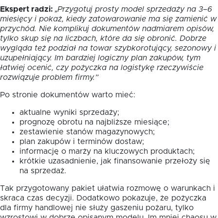
Ekspert radzi:
„Przygotuj prosty model sprzedaży na 3–6
miesięcy i pokaż, kiedy zatowarowanie ma się zamienić w
przychód. Nie komplikuj dokumentów nadmiarem opisów,
tylko skup się na liczbach, które da się obronić. Dobrze
wygląda też podział na towar szybkorotujący, sezonowy i
uzupełniający. Im bardziej logiczny plan zakupów, tym
łatwiej ocenić, czy pożyczka na logistykę rzeczywiście
rozwiązuje problem firmy.”
Po stronie dokumentów warto mieć:
aktualne wyniki sprzedaży;
prognozę obrotu na najbliższe miesiące;
zestawienie stanów magazynowych;
plan zakupów i terminów dostaw;
informację o marży na kluczowych produktach;
krótkie uzasadnienie, jak finansowanie przełoży się
na sprzedaż.
Tak przygotowany pakiet ułatwia rozmowę o warunkach i
skraca czas decyzji. Dodatkowo pokazuje, że pożyczka
dla firmy handlowej nie służy gaszeniu pożaru, tylko
wzrostowi w dobrze opisanym modelu. Im mniej chaosu w