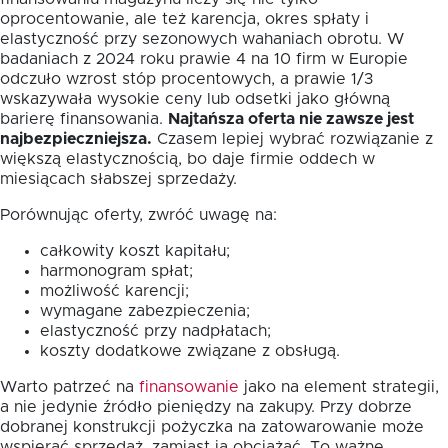
oprocentowanie, ale też karencja, okres spłaty i
elastyczność przy sezonowych wahaniach obrotu. W
badaniach z 2024 roku prawie 4 na 10 firm w Europie
odczuło wzrost stóp procentowych, a prawie 1/3
wskazywała wysokie ceny lub odsetki jako główną
barierę finansowania.
Najtańsza oferta nie zawsze jest
najbezpieczniejsza.
Czasem lepiej wybrać rozwiązanie z
większą elastycznością, bo daje firmie oddech w
miesiącach słabszej sprzedaży.
Porównując oferty, zwróć uwagę na:
całkowity koszt kapitału;
harmonogram spłat;
możliwość karencji;
wymagane zabezpieczenia;
elastyczność przy nadpłatach;
koszty dodatkowe związane z obsługą.
Warto patrzeć na
finansowanie
jako na element strategii,
a nie jedynie źródło pieniędzy na zakupy. Przy dobrze
dobranej konstrukcji pożyczka na zatowarowanie może
wspierać sprzedaż, zamiast ją obciążać. To ważne