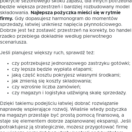
pokrycie sezonowego skoku zapasu, dla innych potrzebna
będzie większa przestrzeń i bardziej rozbudowany model
składowania.
Najlepsza pożyczka mieści się w rytmie
firmy.
Gdy dopasujesz harmonogram do momentów
sprzedaży, łatwiej unikniesz napięcia płynnościowego.
Dobrze jest też zostawić przestrzeń na korekty, bo handel
rzadko przebiega dokładnie według pierwotnego
scenariusza.
Jeśli planujesz większy ruch, sprawdź też:
czy potrzebujesz jednorazowego zastrzyku gotówki;
czy lepsza będzie wypłata etapami;
jaką część kosztu pokryjesz własnymi środkami;
jak zmienią się koszty składowania;
czy wzrośnie liczba zamówień;
czy magazyn i logistyka udźwigną skalę sprzedaży.
Dzięki takiemu podejściu łatwiej dobrać rozwiązanie
naprawdę wspierające rozwój. Właśnie wtedy pożyczka
na magazyn przestaje być prostą pomocą finansową, a
staje się elementem dobrze zaplanowanej ekspansji. Jeśli
potraktujesz ją strategicznie, możesz przygotować firmę