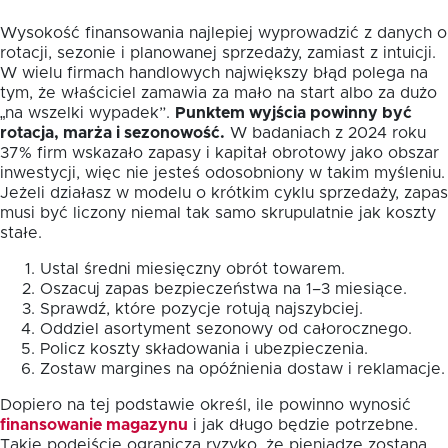
Wysokość finansowania najlepiej wyprowadzić z danych o
rotacji, sezonie i planowanej sprzedaży, zamiast z intuicji.
W wielu firmach handlowych największy błąd polega na
tym, że właściciel zamawia za mało na start albo za dużo
„na wszelki wypadek”.
Punktem wyjścia powinny być
rotacja, marża i sezonowość.
W badaniach z 2024 roku
37% firm wskazało zapasy i kapitał obrotowy jako obszar
inwestycji, więc nie jesteś odosobniony w takim myśleniu.
Jeżeli działasz w modelu o krótkim cyklu sprzedaży, zapas
musi być liczony niemal tak samo skrupulatnie jak koszty
stałe.
Ustal średni miesięczny obrót towarem.
Oszacuj zapas bezpieczeństwa na 1–3 miesiące.
Sprawdź, które pozycje rotują najszybciej.
Oddziel asortyment sezonowy od całorocznego.
Policz koszty składowania i ubezpieczenia.
Zostaw margines na opóźnienia dostaw i reklamacje.
Dopiero na tej podstawie określ, ile powinno wynosić
finansowanie magazynu
i jak długo będzie potrzebne.
Takie podejście ogranicza ryzyko, że pieniądze zostaną