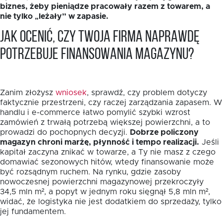
biznes, żeby pieniądze pracowały razem z towarem, a
nie tylko „leżały” w zapasie.
Jak ocenić, czy Twoja firma naprawdę
potrzebuje finansowania magazynu?
Zanim złożysz
wniosek
, sprawdź, czy problem dotyczy
faktycznie przestrzeni, czy raczej zarządzania zapasem. W
handlu i e-commerce łatwo pomylić szybki wzrost
zamówień z trwałą potrzebą większej powierzchni, a to
prowadzi do pochopnych decyzji.
Dobrze policzony
magazyn chroni marżę, płynność i tempo realizacji.
Jeśli
kapitał zaczyna znikać w towarze, a Ty nie masz z czego
domawiać sezonowych hitów, wtedy finansowanie może
być rozsądnym ruchem. Na rynku, gdzie zasoby
nowoczesnej powierzchni magazynowej przekroczyły
34,5 mln m², a popyt w jednym roku sięgnął 5,8 mln m²,
widać, że logistyka nie jest dodatkiem do sprzedaży, tylko
jej fundamentem.