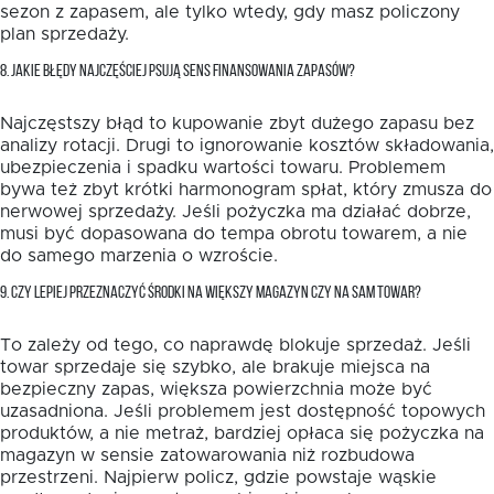
sezon z zapasem, ale tylko wtedy, gdy masz policzony
plan sprzedaży.
8. JAKIE BŁĘDY NAJCZĘŚCIEJ PSUJĄ SENS FINANSOWANIA ZAPASÓW?
Najczęstszy błąd to kupowanie zbyt dużego zapasu bez
analizy rotacji. Drugi to ignorowanie kosztów składowania,
ubezpieczenia i spadku wartości towaru. Problemem
bywa też zbyt krótki harmonogram spłat, który zmusza do
nerwowej sprzedaży. Jeśli pożyczka ma działać dobrze,
musi być dopasowana do tempa obrotu towarem, a nie
do samego marzenia o wzroście.
9. CZY LEPIEJ PRZEZNACZYĆ ŚRODKI NA WIĘKSZY MAGAZYN CZY NA SAM TOWAR?
To zależy od tego, co naprawdę blokuje sprzedaż. Jeśli
towar sprzedaje się szybko, ale brakuje miejsca na
bezpieczny zapas, większa powierzchnia może być
uzasadniona. Jeśli problemem jest dostępność topowych
produktów, a nie metraż, bardziej opłaca się pożyczka na
magazyn w sensie zatowarowania niż rozbudowa
przestrzeni. Najpierw policz, gdzie powstaje wąskie