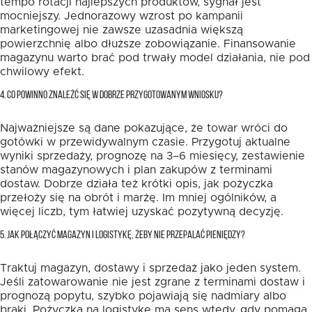
tempo rotacji najlepszych produktów, sygnał jest
mocniejszy. Jednorazowy wzrost po kampanii
marketingowej nie zawsze uzasadnia większą
powierzchnię albo dłuższe zobowiązanie. Finansowanie
magazynu warto brać pod trwały model działania, nie pod
chwilowy efekt.
4. CO POWINNO ZNALEŹĆ SIĘ W DOBRZE PRZYGOTOWANYM WNIOSKU?
Najważniejsze są dane pokazujące, że towar wróci do
gotówki w przewidywalnym czasie. Przygotuj aktualne
wyniki sprzedaży, prognozę na 3–6 miesięcy, zestawienie
stanów magazynowych i plan zakupów z terminami
dostaw. Dobrze działa też krótki opis, jak pożyczka
przełoży się na obrót i marżę. Im mniej ogólników, a
więcej liczb, tym łatwiej uzyskać pozytywną decyzję.
5. JAK POŁĄCZYĆ MAGAZYN I LOGISTYKĘ, ŻEBY NIE PRZEPALAĆ PIENIĘDZY?
Traktuj magazyn, dostawy i sprzedaż jako jeden system.
Jeśli zatowarowanie nie jest zgrane z terminami dostaw i
prognozą popytu, szybko pojawiają się nadmiary albo
braki. Pożyczka na logistykę ma sens wtedy, gdy pomaga