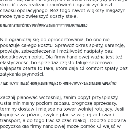
skrócić czas realizacji zamówień i ograniczyć koszt
chaosu operacyjnego. Bez tego nawet większy magazyn
może tylko zwiększyć koszty stałe.
6. NA CO PATRZEĆ PRZY PORÓWNYWANIU OFERT FINANSOWANIA?
Nie ograniczaj się do oprocentowania, bo ono nie
pokazuje całego kosztu. Sprawdź okres spłaty, karencję,
prowizje, zabezpieczenia i możliwość nadpłaty bez
dodatkowych opłat. Dla firmy handlowej ważna jest też
elastyczność, bo sprzedaż często faluje sezonowo.
Najlepsza oferta to taka, która daje Ci komfort spłaty bez
zatykania płynności.
7. JAK PRZYGOTOWAĆ FIRMĘ HANDLOWĄ NA SEZON BEZ RYZYKA NADMIARU ZAPASÓW?
Zacznij planować wcześniej, zanim popyt przyspieszy.
Ustal minimalny poziom zapasu, prognozę sprzedaży,
terminy dostaw i miejsce na towar wolniej rotujący. Jeśli
kupujesz za późno, zwykle płacisz więcej za towar i
transport, a do tego tracisz czas reakcji. Dobrze dobrana
pożyczka dla firmy handlowej może pomóc Ci wejść w