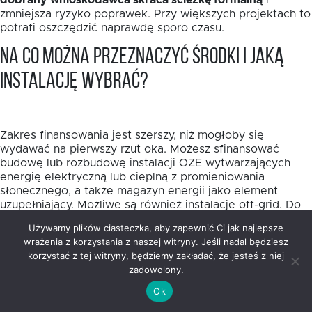
dobrany wnioskodawca skraca ścieżkę formalną
i
zmniejsza ryzyko poprawek. Przy większych projektach to
potrafi oszczędzić naprawdę sporo czasu.
Na co można przeznaczyć środki i jaką
instalację wybrać?
Zakres finansowania jest szerszy, niż mogłoby się
wydawać na pierwszy rzut oka. Możesz sfinansować
budowę lub rozbudowę instalacji OZE wytwarzających
energię elektryczną lub cieplną z promieniowania
słonecznego, a także magazyn energii jako element
uzupełniający. Możliwe są również instalacje off-grid. Do
10% wydatków kwalifikowalnych można przeznaczyć na
Używamy plików ciasteczka, aby zapewnić Ci jak najlepsze
przyłączenie źródeł OZE do sieci energetycznych lub
wrażenia z korzystania z naszej witryny. Jeśli nadal będziesz
ciepłowniczych.
korzystać z tej witryny, będziemy zakładać, że jesteś z niej
zadowolony.
Wybór samej technologii warto oprzeć nie na modzie,
lecz na realnym profilu zużycia energii. W projektach
Ok
publicznych i mieszkaniowych fotowoltaika często