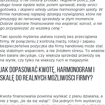
sprzedaży, a nie osobny produkt. Najpierw policz, jak
długo towar będzie leżał, potem sprawdź, kiedy wróci
gotówka, i dopiero wtedy ustaw harmonogram spłaty. W
firmie handlowej najlepiej działają rozwiązania, które nie
zmuszają do nerwowej sprzedaży w złym momencie.
Dobrze dobrane finansowanie ma wspierać wzrost, a nie
go przyspieszać za wszelką cenę.”
Taki sposób myślenia ułatwia rozwój bez przeciążania
firmy. W połączeniu z kontrolą marży, rotacji i zapasu
bezpieczeństwa pożyczka dla firmy handlowej może stać
się stabilnym wsparciem, a nie źródłem stresu. To właśnie
ten balans decyduje, czy większa sprzedaż przełoży się
na wynik, czy tylko na większy ruch w magazynie.
Jak dopasować kwotę, harmonogram i
skalę do realnych możliwości firmy?
Kwota finansowania powinna wynikać z planu działania, a
nie z tego, „ile da się wziąć”. Dla jednych firm wystarczy