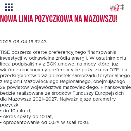
Nowa linia pożyczkowa na Mazowszu!
Aktualności
2026-08-04 16:32:43
O TISE
TISE poszerza ofertę preferencyjnego finansowania
inwestycji w odnawialne źródła energii. W ostatnim dniu
lipca podpisaliśmy z BGK umowę, na mocy której już
wkrótce uruchomimy preferencyjne pożyczki na OZE dla
Dlaczego TISE?
przedsiębiorstw oraz jednostek samorządu terytorialnego
z Regionu Mazowieckiego Regionalnego, obejmującego
28 powiatów województwa mazowieckiego. Finansowanie
Pożyczka rozwojowa TISE – NOWOŚĆ!
będzie realizowane ze środków Funduszy Europejskich
dla Mazowsza 2021–2027. Najważniejsze parametry
pożyczki:
Oferta dla MSP
• do 10 mln zł,
• okres spłaty do 10 lat,
• oprocentowanie od 0,5% w skali roku.
Oferta dla NGO/PES