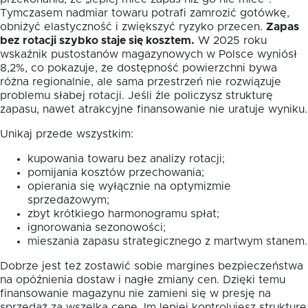
Tymczasem nadmiar towaru potrafi zamrozić gotówkę,
obniżyć elastyczność i zwiększyć ryzyko przecen.
Zapas
bez rotacji szybko staje się kosztem.
W 2025 roku
wskaźnik pustostanów magazynowych w Polsce wyniósł
8,2%, co pokazuje, że dostępność powierzchni bywa
różna regionalnie, ale sama przestrzeń nie rozwiązuje
problemu słabej rotacji. Jeśli źle policzysz strukturę
zapasu, nawet atrakcyjne finansowanie nie uratuje wyniku.
Unikaj przede wszystkim:
kupowania towaru bez analizy rotacji;
pomijania kosztów przechowania;
opierania się wyłącznie na optymizmie
sprzedażowym;
zbyt krótkiego harmonogramu spłat;
ignorowania sezonowości;
mieszania zapasu strategicznego z martwym stanem.
Dobrze jest też zostawić sobie margines bezpieczeństwa
na opóźnienia dostaw i nagłe zmiany cen. Dzięki temu
finansowanie magazynu nie zamieni się w presję na
sprzedaż za wszelką cenę. Im lepiej kontrolujesz strukturę