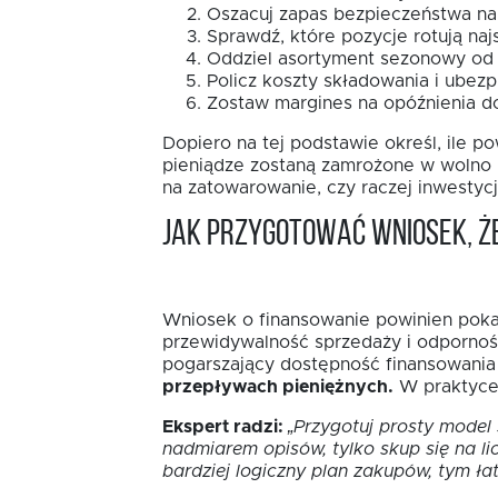
Oszacuj zapas bezpieczeństwa na 
Sprawdź, które pozycje rotują najs
Oddziel asortyment sezonowy od
Policz koszty składowania i ubezp
Zostaw margines na opóźnienia do
Dopiero na tej podstawie określ, ile 
pieniądze zostaną zamrożone w wolno rot
na zatowarowanie, czy raczej inwestyc
Jak przygotować wniosek, ż
Wniosek o finansowanie powinien pokazy
przewidywalność sprzedaży i odporność
pogarszający dostępność finansowania
przepływach pieniężnych.
W praktyce l
Ekspert radzi:
„Przygotuj prosty model
nadmiarem opisów, tylko skup się na li
bardziej logiczny plan zakupów, tym ła