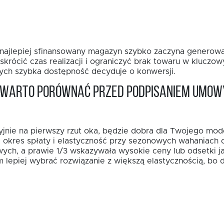
t najlepiej sfinansowany magazyn szybko zaczyna generowa
rócić czas realizacji i ograniczyć brak towaru w kluczo
rych szybka dostępność decyduje o konwersji.
a warto porównać przed podpisaniem umow
yjnie na pierwszy rzut oka, będzie dobra dla Twojego mod
a, okres spłaty i elastyczność przy sezonowych wahaniach 
ych, a prawie 1/3 wskazywała wysokie ceny lub odsetki j
lepiej wybrać rozwiązanie z większą elastycznością, bo d