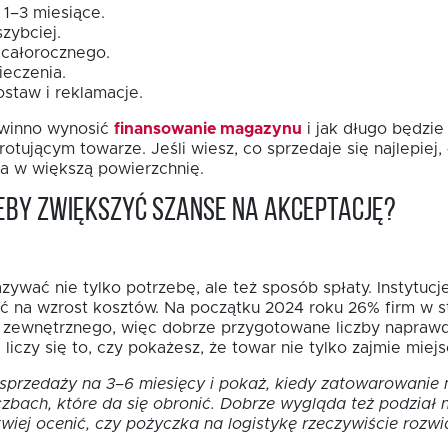
1–3 miesiące.
zybciej.
 całorocznego.
ieczenia.
staw i reklamacje.
powinno wynosić
finansowanie magazynu
i jak długo będzie
ującym towarze. Jeśli wiesz, co sprzedaje się najlepiej, ł
ja w większą powierzchnię.
eby zwiększyć szanse na akceptację?
wać nie tylko potrzebę, ale też sposób spłaty. Instytucje
 na wzrost kosztów. Na początku 2024 roku 26% firm w st
 zewnętrznego, więc dobrze przygotowane liczby napraw
iczy się to, czy pokażesz, że towar nie tylko zajmie miej
 sprzedaży na 3–6 miesięcy i pokaż, kiedy zatowarowanie
czbach, które da się obronić. Dobrze wygląda też podział 
twiej ocenić, czy pożyczka na logistykę rzeczywiście rozwi