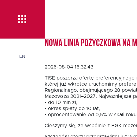
Nowa linia pożyczkowa na 
Aktualności
EN
2026-08-04 16:32:43
O TISE
TISE poszerza ofertę preferencyjnego 
której już wkrótce uruchomimy prefere
Regionalnego, obejmującego 28 powia
Mazowsza 2021–2027. Najważniejsze pa
Dlaczego TISE?
• do 10 mln zł,
• okres spłaty do 10 lat,
• oprocentowanie od 0,5% w skali roku
Pożyczka rozwojowa
Cieszymy się, że wspólnie z BGK możem
TISE – NOWOŚĆ!
Szczegóły oferty przedstawimy już wkr