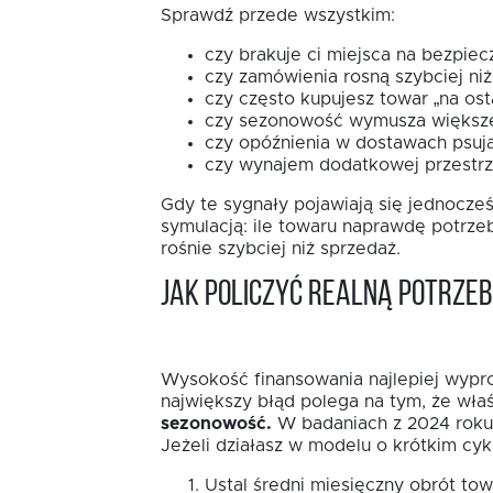
Sprawdź przede wszystkim:
czy brakuje ci miejsca na bezpiec
czy zamówienia rosną szybciej niż
czy często kupujesz towar „na osta
czy sezonowość wymusza większe
czy opóźnienia w dostawach psują
czy wynajem dodatkowej przestrze
Gdy te sygnały pojawiają się jednocze
symulacją: ile towaru naprawdę potrzebu
rośnie szybciej niż sprzedaż.
Jak policzyć realną potrze
Wysokość finansowania najlepiej wyprow
największy błąd polega na tym, że właś
sezonowość.
W badaniach z 2024 roku 3
Jeżeli działasz w modelu o krótkim cykl
Ustal średni miesięczny obrót to