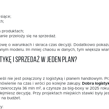
siące;
h;
 produktach;
anie przełoży się na sprzedaż.
wę o warunkach i skraca czas decyzji. Dodatkowo pokazuj
sanym modelu. Im mniej chaosu w danych, tym większa wia
tykę i sprzedaż w jeden plan?
eśli nie jest połączony z logistyką i planem handlowym. P
mówienie na czas i wróci po kolejne zakupy.
Dobra logisty
zekroczyła 36 mln m², a czynsze za big-boxy w 2025 roku
dejmiesz decyzję. Przy projektach miejskich stawki były j
 na budżet.
y: