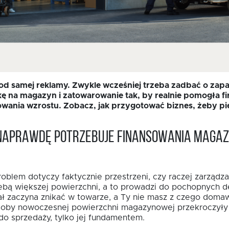
d samej reklamy. Zwykle wcześniej trzeba zadbać o zapas
kę na magazyn i zatowarowanie tak, by realnie pomogła fir
owania wzrostu. Zobacz, jak przygotować biznes, żeby pi
a naprawdę potrzebuje finansowania maga
problem dotyczy faktycznie przestrzeni, czy raczej zarzą
ebą większej powierzchni, a to prowadzi do pochopnych d
tał zaczyna znikać w towarze, a Ty nie masz z czego dom
soby nowoczesnej powierzchni magazynowej przekroczyły 3
 do sprzedaży, tylko jej fundamentem.