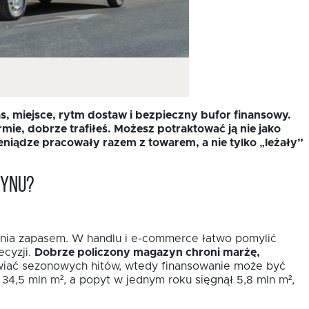
, miejsce, rytm dostaw i bezpieczny bufor finansowy.
mie, dobrze trafiłeś. Możesz potraktować ją nie jako
eniądze pracowały razem z towarem, a nie tylko „leżały”
zynu?
dzania zapasem. W handlu i e-commerce łatwo pomylić
ecyzji.
Dobrze policzony magazyn chroni marżę,
awiać sezonowych hitów, wtedy finansowanie może być
4,5 mln m², a popyt w jednym roku sięgnął 5,8 mln m²,