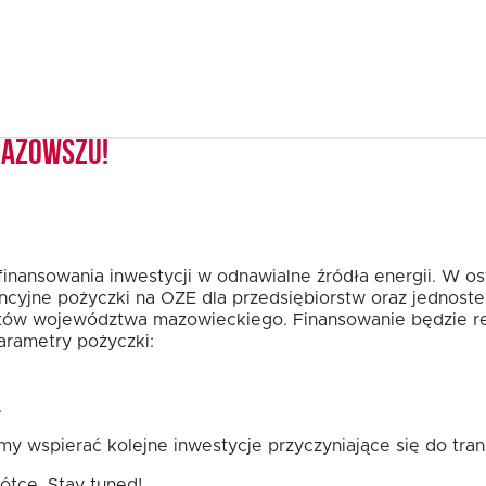
Mazowszu!
finansowania inwestycji w odnawialne źródła energii. W o
ncyjne pożyczki na OZE dla przedsiębiorstw oraz jednost
tów województwa mazowieckiego. Finansowanie będzie re
rametry pożyczki:
.
y wspierać kolejne inwestycje przyczyniające się do tra
ótce. Stay tuned!