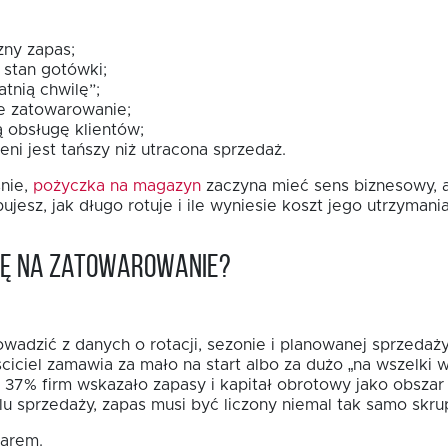
zny zapas;
 stan gotówki;
tnią chwilę”;
 zatowarowanie;
 obsługę klientów;
ni jest tańszy niż utracona sprzedaż.
śnie,
pożyczka na magazyn
zaczyna mieć sens biznesowy, a 
jesz, jak długo rotuje i ile wyniesie koszt jego utrzymania
bę na zatowarowanie?
adzić z danych o rotacji, sezonie i planowanej sprzedaży,
ciciel zamawia za mało na start albo za dużo „na wszelki
7% firm wskazało zapasy i kapitał obrotowy jako obszar i
u sprzedaży, zapas musi być liczony niemal tak samo skrup
warem.