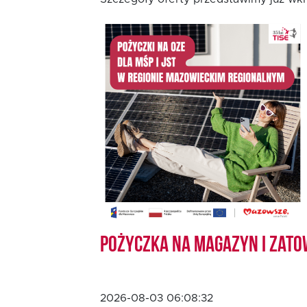
Oferta dla MSP
Oferta dla NGO/PES
Fundusz FKIS
Rodo
Dokumenty
Pożyczka na magazyn i zato
Rekrutujemy
Kontakt
2026-08-03 06:08:32