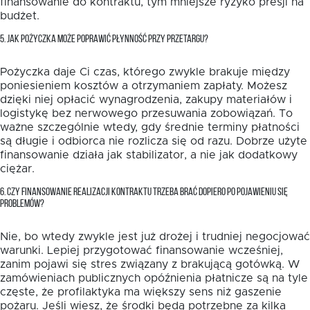
finansowanie do kontraktu, tym mniejsze ryzyko presji na
budżet.
5. JAK POŻYCZKA MOŻE POPRAWIĆ PŁYNNOŚĆ PRZY PRZETARGU?
Pożyczka daje Ci czas, którego zwykle brakuje między
poniesieniem kosztów a otrzymaniem zapłaty. Możesz
dzięki niej opłacić wynagrodzenia, zakupy materiałów i
logistykę bez nerwowego przesuwania zobowiązań. To
ważne szczególnie wtedy, gdy średnie terminy płatności
są długie i odbiorca nie rozlicza się od razu. Dobrze użyte
finansowanie działa jak stabilizator, a nie jak dodatkowy
ciężar.
6. CZY FINANSOWANIE REALIZACJI KONTRAKTU TRZEBA BRAĆ DOPIERO PO POJAWIENIU SIĘ
PROBLEMÓW?
Nie, bo wtedy zwykle jest już drożej i trudniej negocjować
warunki. Lepiej przygotować finansowanie wcześniej,
zanim pojawi się stres związany z brakującą gotówką. W
zamówieniach publicznych opóźnienia płatnicze są na tyle
częste, że profilaktyka ma większy sens niż gaszenie
pożaru. Jeśli wiesz, że środki będą potrzebne za kilka