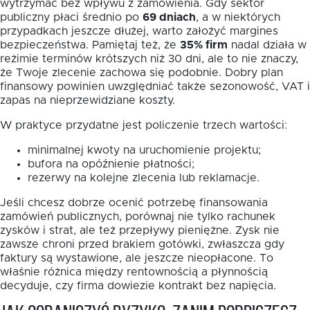
wytrzymać bez wpływu z zamówienia. Gdy sektor
publiczny płaci średnio po
69 dniach
, a w niektórych
przypadkach jeszcze dłużej, warto założyć margines
bezpieczeństwa. Pamiętaj też, że
35% firm
nadal działa w
reżimie terminów krótszych niż 30 dni, ale to nie znaczy,
że Twoje zlecenie zachowa się podobnie. Dobry plan
finansowy powinien uwzględniać także sezonowość, VAT i
zapas na nieprzewidziane koszty.
W praktyce przydatne jest policzenie trzech wartości:
minimalnej kwoty na uruchomienie projektu;
bufora na opóźnienie płatności;
rezerwy na kolejne zlecenia lub reklamacje.
Jeśli chcesz dobrze ocenić potrzebę finansowania
zamówień publicznych, porównaj nie tylko rachunek
zysków i strat, ale też przepływy pieniężne. Zysk nie
zawsze chroni przed brakiem gotówki, zwłaszcza gdy
faktury są wystawione, ale jeszcze nieopłacone. To
właśnie różnica między rentownością a płynnością
decyduje, czy firma dowiezie kontrakt bez napięcia.