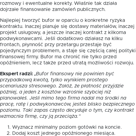
rozmowy i ewentualne korekty. Właśnie tak działa
dojrzałe finansowanie zamówień publicznych.
Najlepiej tworzyć bufor w oparciu o konkretne ryzyka
kontraktu. Inaczej planuje się dostawy materiałów, inaczej
projekt usługowy, a jeszcze inaczej kontrakt z kilkoma
podwykonawcami. Jeśli dodatkowo działasz na kilku
frontach, płynność przy przetargu przestaje być
pojedynczym problemem, a staje się częścią całej polityki
finansowej firmy. Bufor ma chronić nie tylko przed
opóźnieniem, lecz także przed utratą możliwości rozwoju.
Ekspert radzi:
„Bufor finansowy nie powinien być
przypadkową kwotą, tylko wynikiem prostego
scenariusza stresowego. Załóż, że płatność przyjdzie
później, a jeden z kosztów wzrośnie szybciej niż
planowałeś. Jeśli mimo tego firma nadal ma środki na
pracę, ratę i podwykonawców, jesteś blisko bezpiecznego
poziomu. Taki zapas często decyduje o tym, czy kontrakt
wzmacnia firmę, czy ją przeciąża.”
Wyznacz minimalny poziom gotówki na koncie.
Dodaj koszt jednego opóźnionego miesiąca.