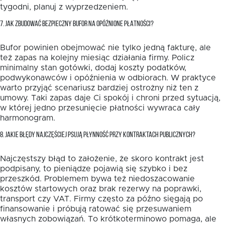
tygodni, planuj z wyprzedzeniem.
7. JAK ZBUDOWAĆ BEZPIECZNY BUFOR NA OPÓŹNIONE PŁATNOŚCI?
Bufor powinien obejmować nie tylko jedną fakturę, ale
też zapas na kolejny miesiąc działania firmy. Policz
minimalny stan gotówki, dodaj koszty podatków,
podwykonawców i opóźnienia w odbiorach. W praktyce
warto przyjąć scenariusz bardziej ostrożny niż ten z
umowy. Taki zapas daje Ci spokój i chroni przed sytuacją,
w której jedno przesunięcie płatności wywraca cały
harmonogram.
8. JAKIE BŁĘDY NAJCZĘŚCIEJ PSUJĄ PŁYNNOŚĆ PRZY KONTRAKTACH PUBLICZNYCH?
Najczęstszy błąd to założenie, że skoro kontrakt jest
podpisany, to pieniądze pojawią się szybko i bez
przeszkód. Problemem bywa też niedoszacowanie
kosztów startowych oraz brak rezerwy na poprawki,
transport czy VAT. Firmy często za późno sięgają po
finansowanie i próbują ratować się przesuwaniem
własnych zobowiązań. To krótkoterminowo pomaga, ale