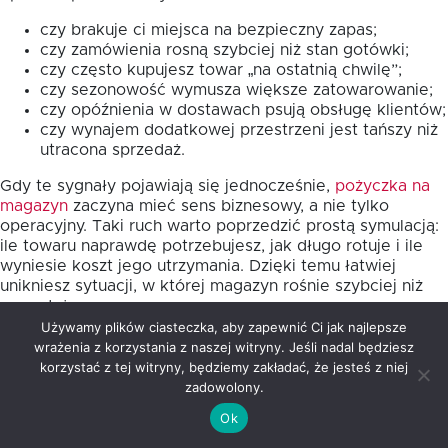
czy brakuje ci miejsca na bezpieczny zapas;
czy zamówienia rosną szybciej niż stan gotówki;
czy często kupujesz towar „na ostatnią chwilę”;
czy sezonowość wymusza większe zatowarowanie;
czy opóźnienia w dostawach psują obsługę klientów;
czy wynajem dodatkowej przestrzeni jest tańszy niż
utracona sprzedaż.
Gdy te sygnały pojawiają się jednocześnie,
pożyczka na
magazyn
zaczyna mieć sens biznesowy, a nie tylko
operacyjny. Taki ruch warto poprzedzić prostą symulacją:
ile towaru naprawdę potrzebujesz, jak długo rotuje i ile
wyniesie koszt jego utrzymania. Dzięki temu łatwiej
unikniesz sytuacji, w której magazyn rośnie szybciej niż
sprzedaż.
Używamy plików ciasteczka, aby zapewnić Ci jak najlepsze
Jak policzyć realną potrzebę na
wrażenia z korzystania z naszej witryny. Jeśli nadal będziesz
korzystać z tej witryny, będziemy zakładać, że jesteś z niej
zatowarowanie?
zadowolony.
Ok