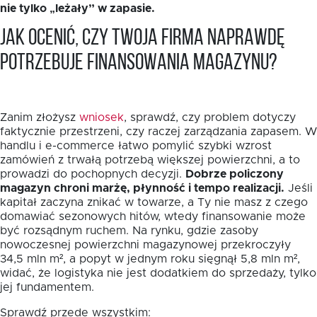
nie tylko „leżały” w zapasie.
Jak ocenić, czy Twoja firma naprawdę
potrzebuje finansowania magazynu?
Zanim złożysz
wniosek
, sprawdź, czy problem dotyczy
faktycznie przestrzeni, czy raczej zarządzania zapasem. W
handlu i e-commerce łatwo pomylić szybki wzrost
zamówień z trwałą potrzebą większej powierzchni, a to
prowadzi do pochopnych decyzji.
Dobrze policzony
magazyn chroni marżę, płynność i tempo realizacji.
Jeśli
kapitał zaczyna znikać w towarze, a Ty nie masz z czego
domawiać sezonowych hitów, wtedy finansowanie może
być rozsądnym ruchem. Na rynku, gdzie zasoby
nowoczesnej powierzchni magazynowej przekroczyły
34,5 mln m², a popyt w jednym roku sięgnął 5,8 mln m²,
widać, że logistyka nie jest dodatkiem do sprzedaży, tylko
jej fundamentem.
Sprawdź przede wszystkim: