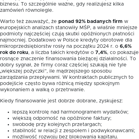
biznesu. To szczególnie ważne, gdy realizujesz kilka
zamówień równolegle.
Warto też zauważyć, że
ponad 92% badanych firm
w
europejskich analizach stanowiły MŚP, a właśnie mniejsze
podmioty najczęściej czują skutki opóźnionych płatności
najmocniej. Dodatkowo w Polsce kredyty obrotowe dla
mikroprzedsiębiorstw rosły na początku 2024 r. o
6,6%
rok do roku
, a liczba takich kredytów o
7,4%
, co pokazuje
rosnące znaczenie finansowania bieżącej działalności. To
dobry sygnał, że firmy coraz częściej szukają nie tyle
„większej pożyczki”, ile mądrzejszego sposobu
zarządzania przepływami. W kontraktach publicznych to
podejście często bywa różnicą między spokojnym
wykonaniem a walką o przetrwanie.
Kiedy finansowanie jest dobrze dobrane, zyskujesz:
lepszą kontrolę nad harmonogramem wydatków;
większą odporność na opóźnione faktury;
swobodę przy kolejnych przetargach;
stabilność w relacji z zespołem i podwykonawcami;
możliwość rozwoju bez blokowania kapitału.