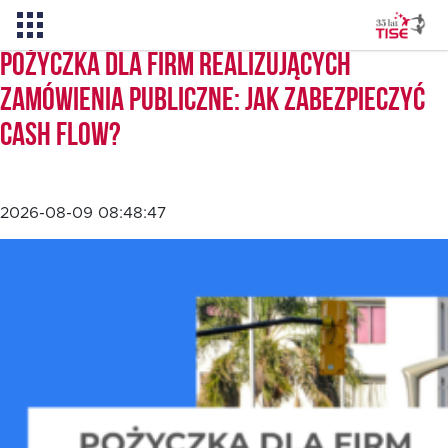
Pożyczka dla firm realizujących
zamówienia publiczne: jak zabezpieczyć
Pożyczka TISE – 100 % online
cash flow?
Aktualności
2026-08-09 08:48:47
O TISE
Dlaczego TISE?
Pożyczka rozwojowa TISE
Oferta dla MSP