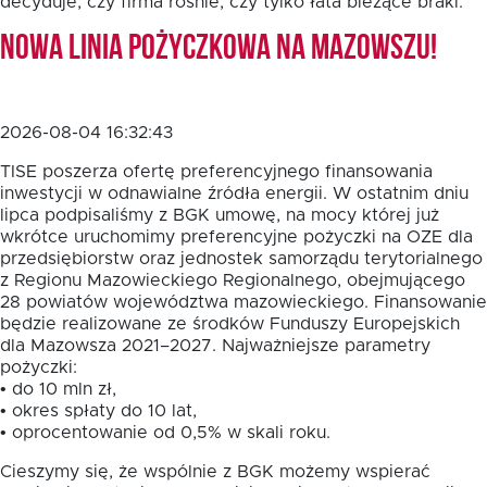
decyduje, czy firma rośnie, czy tylko łata bieżące braki.
Nowa linia pożyczkowa na Mazowszu!
2026-08-04 16:32:43
TISE poszerza ofertę preferencyjnego finansowania
inwestycji w odnawialne źródła energii. W ostatnim dniu
lipca podpisaliśmy z BGK umowę, na mocy której już
wkrótce uruchomimy preferencyjne pożyczki na OZE dla
przedsiębiorstw oraz jednostek samorządu terytorialnego
z Regionu Mazowieckiego Regionalnego, obejmującego
28 powiatów województwa mazowieckiego. Finansowanie
będzie realizowane ze środków Funduszy Europejskich
dla Mazowsza 2021–2027. Najważniejsze parametry
pożyczki:
• do 10 mln zł,
• okres spłaty do 10 lat,
• oprocentowanie od 0,5% w skali roku.
Cieszymy się, że wspólnie z BGK możemy wspierać