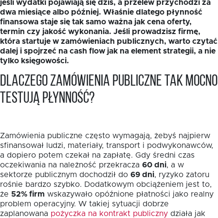
jeśli wydatki pojawiają się dziś, a przelew przychodzi za
dwa miesiące albo później. Właśnie dlatego płynność
finansowa staje się tak samo ważna jak cena oferty,
termin czy jakość wykonania. Jeśli prowadzisz firmę,
która startuje w zamówieniach publicznych, warto czytać
dalej i spojrzeć na cash flow jak na element strategii, a nie
tylko księgowości.
EN
Dlaczego zamówienia publiczne tak mocno
testują płynność?
Zamówienia publiczne często wymagają, żebyś najpierw
sfinansował ludzi, materiały, transport i podwykonawców,
a dopiero potem czekał na zapłatę. Gdy średni czas
oczekiwania na należność przekracza
60 dni
, a w
sektorze publicznym dochodził do
69 dni
, ryzyko zatoru
rośnie bardzo szybko. Dodatkowym obciążeniem jest to,
że
52% firm
wskazywało opóźnione płatności jako realny
problem operacyjny. W takiej sytuacji dobrze
zaplanowana
pożyczka na kontrakt publiczny
działa jak