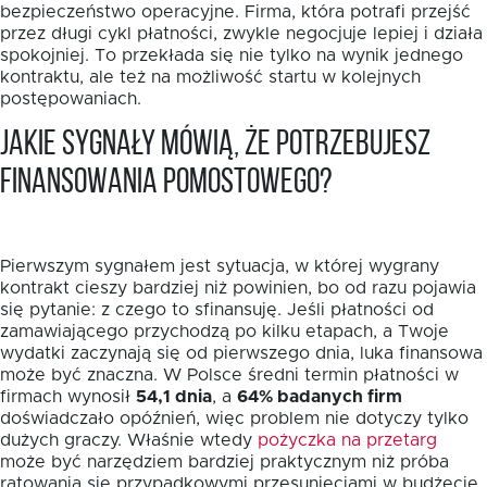
bezpieczeństwo operacyjne. Firma, która potrafi przejść
przez długi cykl płatności, zwykle negocjuje lepiej i działa
spokojniej. To przekłada się nie tylko na wynik jednego
kontraktu, ale też na możliwość startu w kolejnych
postępowaniach.
Jakie sygnały mówią, że potrzebujesz
finansowania pomostowego?
Pierwszym sygnałem jest sytuacja, w której wygrany
kontrakt cieszy bardziej niż powinien, bo od razu pojawia
się pytanie: z czego to sfinansuję. Jeśli płatności od
zamawiającego przychodzą po kilku etapach, a Twoje
wydatki zaczynają się od pierwszego dnia, luka finansowa
może być znaczna. W Polsce średni termin płatności w
firmach wynosił
54,1 dnia
, a
64% badanych firm
doświadczało opóźnień, więc problem nie dotyczy tylko
dużych graczy. Właśnie wtedy
pożyczka na przetarg
może być narzędziem bardziej praktycznym niż próba
ratowania się przypadkowymi przesunięciami w budżecie.