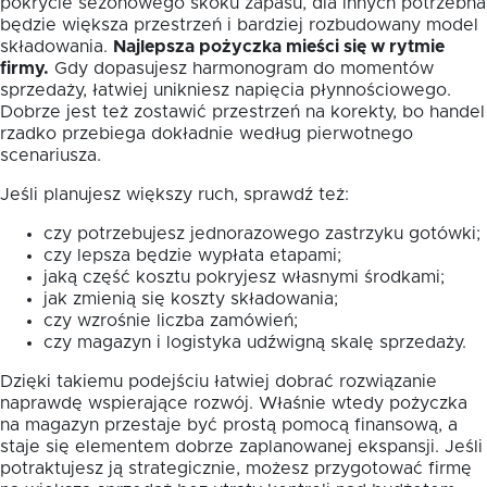
pokrycie sezonowego skoku zapasu, dla innych potrzebna
będzie większa przestrzeń i bardziej rozbudowany model
składowania.
Najlepsza pożyczka mieści się w rytmie
firmy.
Gdy dopasujesz harmonogram do momentów
sprzedaży, łatwiej unikniesz napięcia płynnościowego.
Dobrze jest też zostawić przestrzeń na korekty, bo handel
rzadko przebiega dokładnie według pierwotnego
scenariusza.
Jeśli planujesz większy ruch, sprawdź też:
czy potrzebujesz jednorazowego zastrzyku gotówki;
czy lepsza będzie wypłata etapami;
jaką część kosztu pokryjesz własnymi środkami;
jak zmienią się koszty składowania;
czy wzrośnie liczba zamówień;
czy magazyn i logistyka udźwigną skalę sprzedaży.
Dzięki takiemu podejściu łatwiej dobrać rozwiązanie
naprawdę wspierające rozwój. Właśnie wtedy pożyczka
na magazyn przestaje być prostą pomocą finansową, a
staje się elementem dobrze zaplanowanej ekspansji. Jeśli
potraktujesz ją strategicznie, możesz przygotować firmę