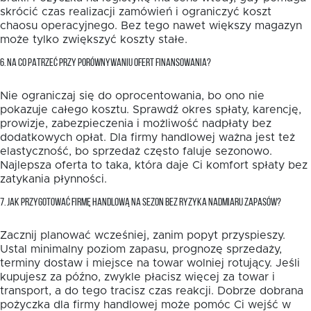
skrócić czas realizacji zamówień i ograniczyć koszt
chaosu operacyjnego. Bez tego nawet większy magazyn
może tylko zwiększyć koszty stałe.
6. NA CO PATRZEĆ PRZY PORÓWNYWANIU OFERT FINANSOWANIA?
Nie ograniczaj się do oprocentowania, bo ono nie
pokazuje całego kosztu. Sprawdź okres spłaty, karencję,
prowizje, zabezpieczenia i możliwość nadpłaty bez
dodatkowych opłat. Dla firmy handlowej ważna jest też
elastyczność, bo sprzedaż często faluje sezonowo.
Najlepsza oferta to taka, która daje Ci komfort spłaty bez
zatykania płynności.
7. JAK PRZYGOTOWAĆ FIRMĘ HANDLOWĄ NA SEZON BEZ RYZYKA NADMIARU ZAPASÓW?
Zacznij planować wcześniej, zanim popyt przyspieszy.
Ustal minimalny poziom zapasu, prognozę sprzedaży,
terminy dostaw i miejsce na towar wolniej rotujący. Jeśli
kupujesz za późno, zwykle płacisz więcej za towar i
transport, a do tego tracisz czas reakcji. Dobrze dobrana
pożyczka dla firmy handlowej może pomóc Ci wejść w