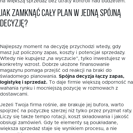
na większą sprzedaż bez utraty kontroli nad budżetem.
Jak zamknąć cały plan w jedną spójną
decyzję?
Najlepszy moment na decyzję przychodzi wtedy, gdy
masz już policzony zapas, koszty i potencjał sprzedaży.
Wtedy nie kupujesz „na wyczucie”, tylko inwestujesz w
konkretny wzrost. Dobrze ułożone finansowanie
magazynu pomaga przejść od reakcji na braki do
świadomego planowania.
Spójna decyzja łączy zapas,
logistykę i sprzedaż.
To daje firmie większą odporność na
wahania rynku i mocniejszą pozycję w rozmowach z
dostawcami.
Jeżeli Twoja firma rośnie, ale brakuje jej bufora, warto
spojrzeć na pożyczkę szerzej niż tylko przez pryzmat raty.
Liczy się także tempo rotacji, koszt składowania i jakość
obsługi zamówień. Gdy te elementy są poukładane,
większa sprzedaż staje się wynikiem procesu, a nie