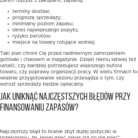
Zanim ruszysz z zakupami, zaplanuj:
terminy dostaw;
prognozę sprzedaży;
minimalny poziom zapasu;
okres największego popytu;
ryzyko zwrotów;
miejsce na towary rotujące wolniej.
Taki plan chroni Cię przed nadmiernym zamrożeniem
gotówki i chaosem w magazynie. Dzięki niemu łatwiej też
ustalić, czy bardziej potrzebujesz większego bufora
towaru, czy poprawy organizacji pracy. W wielu firmach to
właśnie przygotowanie sezonu przesądza o tym, czy
wzrost sprzedaży będzie opłacalny.
Jak uniknąć najczęstszych błędów przy
finansowaniu zapasów?
Najczęstszy błąd to branie zbyt dużej pożyczki w
przekonaniu, że „lepiej mieć zapas niż go nie mieć”.