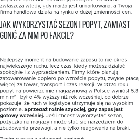
zwłaszcza wtedy, gdy marża jest umiarkowana, a Twoja
firma handlowa działa na rynku o dużej zmienności cen.
Jak wykorzystać sezon i popyt, zamiast
gonić za nim po fakcie?
Najlepszy moment na budowanie zapasu to nie okres
największego ruchu, lecz czas, kiedy możesz działać
spokojnie i z wyprzedzeniem. Firmy, które planują
zatowarowanie dopiero po wzroście popytu, zwykle płacą
więcej za towar, transport i czas reakcji. W 2024 roku
popyt na powierzchnię magazynową w Polsce wyniósł 5,8
mln m² i był o 4% wyższy niż rok wcześniej, co dobrze
pokazuje, że ruch w logistyce utrzymuje się na wysokim
poziomie.
Sprzedaż rośnie szybciej, gdy zapas jest
gotowy wcześniej.
Jeśli chcesz wykorzystać sezon,
pożyczka na magazyn może stać się narzędziem do
zbudowania przewagi, a nie tylko reagowania na braki.