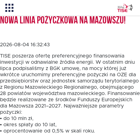
Nowa linia pożyczkowa na Mazowszu!
Aktualności
2026-08-04 16:32:43
O TISE
TISE poszerza ofertę preferencyjnego finansowania
inwestycji w odnawialne źródła energii. W ostatnim dniu
lipca podpisaliśmy z BGK umowę, na mocy której już
wkrótce uruchomimy preferencyjne pożyczki na OZE dla
Dlaczego TISE?
przedsiębiorstw oraz jednostek samorządu terytorialnego
z Regionu Mazowieckiego Regionalnego, obejmującego
28 powiatów województwa mazowieckiego. Finansowanie
Pożyczka rozwojowa TISE – NOWOŚĆ!
będzie realizowane ze środków Funduszy Europejskich
dla Mazowsza 2021–2027. Najważniejsze parametry
pożyczki:
Oferta dla MSP
• do 10 mln zł,
• okres spłaty do 10 lat,
• oprocentowanie od 0,5% w skali roku.
Oferta dla NGO/PES