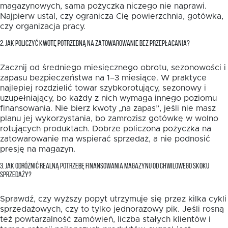
magazynowych, sama pożyczka niczego nie naprawi.
Najpierw ustal, czy ogranicza Cię powierzchnia, gotówka,
czy organizacja pracy.
2. JAK POLICZYĆ KWOTĘ POTRZEBNĄ NA ZATOWAROWANIE BEZ PRZEPŁACANIA?
Zacznij od średniego miesięcznego obrotu, sezonowości i
zapasu bezpieczeństwa na 1–3 miesiące. W praktyce
najlepiej rozdzielić towar szybkorotujący, sezonowy i
uzupełniający, bo każdy z nich wymaga innego poziomu
finansowania. Nie bierz kwoty „na zapas”, jeśli nie masz
planu jej wykorzystania, bo zamrozisz gotówkę w wolno
rotujących produktach. Dobrze policzona pożyczka na
zatowarowanie ma wspierać sprzedaż, a nie podnosić
presję na magazyn.
3. JAK ODRÓŻNIĆ REALNĄ POTRZEBĘ FINANSOWANIA MAGAZYNU OD CHWILOWEGO SKOKU
SPRZEDAŻY?
Sprawdź, czy wyższy popyt utrzymuje się przez kilka cykli
sprzedażowych, czy to tylko jednorazowy pik. Jeśli rosną
też powtarzalność zamówień, liczba stałych klientów i