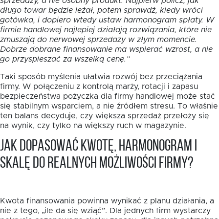
sprzedaży, a nie osobny produkt. Najpierw policz, jak
długo towar będzie leżał, potem sprawdź, kiedy wróci
gotówka, i dopiero wtedy ustaw harmonogram spłaty. W
firmie handlowej najlepiej działają rozwiązania, które nie
zmuszają do nerwowej sprzedaży w złym momencie.
Dobrze dobrane finansowanie ma wspierać wzrost, a nie
go przyspieszać za wszelką cenę.”
Taki sposób myślenia ułatwia rozwój bez przeciążania
firmy. W połączeniu z kontrolą marży, rotacji i zapasu
bezpieczeństwa pożyczka dla firmy handlowej może stać
się stabilnym wsparciem, a nie źródłem stresu. To właśnie
ten balans decyduje, czy większa sprzedaż przełoży się
na wynik, czy tylko na większy ruch w magazynie.
Jak dopasować kwotę, harmonogram i
skalę do realnych możliwości firmy?
Kwota finansowania powinna wynikać z planu działania, a
nie z tego, „ile da się wziąć”. Dla jednych firm wystarczy