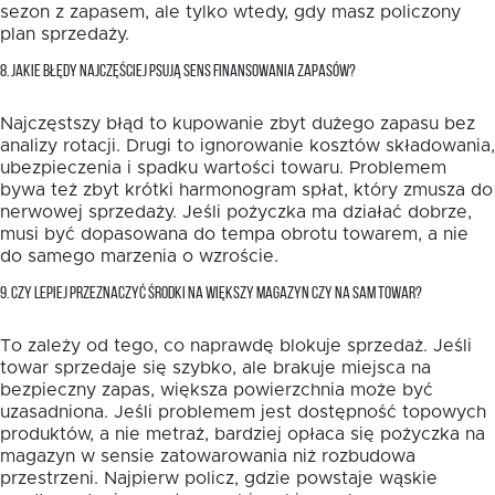
sezon z zapasem, ale tylko wtedy, gdy masz policzony
plan sprzedaży.
8. JAKIE BŁĘDY NAJCZĘŚCIEJ PSUJĄ SENS FINANSOWANIA ZAPASÓW?
Najczęstszy błąd to kupowanie zbyt dużego zapasu bez
analizy rotacji. Drugi to ignorowanie kosztów składowania,
ubezpieczenia i spadku wartości towaru. Problemem
bywa też zbyt krótki harmonogram spłat, który zmusza do
nerwowej sprzedaży. Jeśli pożyczka ma działać dobrze,
musi być dopasowana do tempa obrotu towarem, a nie
do samego marzenia o wzroście.
9. CZY LEPIEJ PRZEZNACZYĆ ŚRODKI NA WIĘKSZY MAGAZYN CZY NA SAM TOWAR?
To zależy od tego, co naprawdę blokuje sprzedaż. Jeśli
towar sprzedaje się szybko, ale brakuje miejsca na
bezpieczny zapas, większa powierzchnia może być
uzasadniona. Jeśli problemem jest dostępność topowych
produktów, a nie metraż, bardziej opłaca się pożyczka na
magazyn w sensie zatowarowania niż rozbudowa
przestrzeni. Najpierw policz, gdzie powstaje wąskie