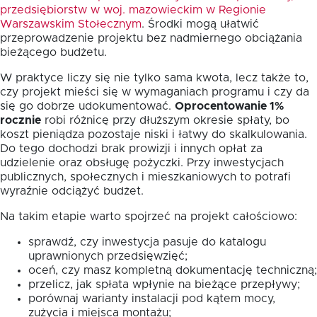
przedsiębiorstw w woj. mazowieckim w Regionie
Warszawskim Stołecznym
. Środki mogą ułatwić
przeprowadzenie projektu bez nadmiernego obciążania
bieżącego budżetu.
W praktyce liczy się nie tylko sama kwota, lecz także to,
czy projekt mieści się w wymaganiach programu i czy da
się go dobrze udokumentować.
Oprocentowanie 1%
rocznie
robi różnicę przy dłuższym okresie spłaty, bo
koszt pieniądza pozostaje niski i łatwy do skalkulowania.
Do tego dochodzi brak prowizji i innych opłat za
udzielenie oraz obsługę pożyczki. Przy inwestycjach
publicznych, społecznych i mieszkaniowych to potrafi
wyraźnie odciążyć budżet.
Na takim etapie warto spojrzeć na projekt całościowo:
sprawdź, czy inwestycja pasuje do katalogu
uprawnionych przedsięwzięć;
oceń, czy masz kompletną dokumentację techniczną;
przelicz, jak spłata wpłynie na bieżące przepływy;
porównaj warianty instalacji pod kątem mocy,
zużycia i miejsca montażu;