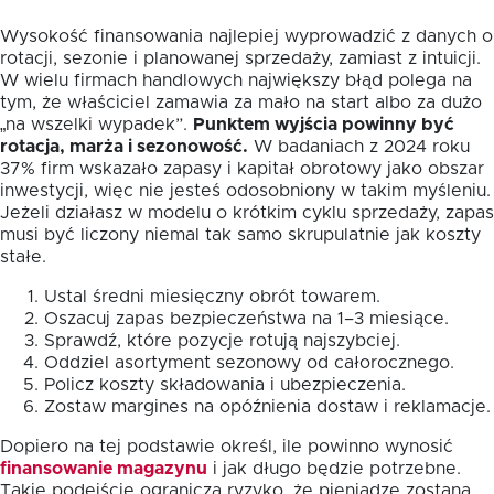
Wysokość finansowania najlepiej wyprowadzić z danych o
rotacji, sezonie i planowanej sprzedaży, zamiast z intuicji.
W wielu firmach handlowych największy błąd polega na
tym, że właściciel zamawia za mało na start albo za dużo
„na wszelki wypadek”.
Punktem wyjścia powinny być
rotacja, marża i sezonowość.
W badaniach z 2024 roku
37% firm wskazało zapasy i kapitał obrotowy jako obszar
inwestycji, więc nie jesteś odosobniony w takim myśleniu.
Jeżeli działasz w modelu o krótkim cyklu sprzedaży, zapas
musi być liczony niemal tak samo skrupulatnie jak koszty
stałe.
Ustal średni miesięczny obrót towarem.
Oszacuj zapas bezpieczeństwa na 1–3 miesiące.
Sprawdź, które pozycje rotują najszybciej.
Oddziel asortyment sezonowy od całorocznego.
Policz koszty składowania i ubezpieczenia.
Zostaw margines na opóźnienia dostaw i reklamacje.
Dopiero na tej podstawie określ, ile powinno wynosić
finansowanie magazynu
i jak długo będzie potrzebne.
Takie podejście ogranicza ryzyko, że pieniądze zostaną