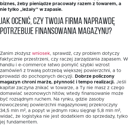
biznes, żeby pieniądze pracowały razem z towarem, a
nie tylko „leżały” w zapasie.
Jak ocenić, czy Twoja firma naprawdę
potrzebuje finansowania magazynu?
Zanim złożysz
wniosek
, sprawdź, czy problem dotyczy
faktycznie przestrzeni, czy raczej zarządzania zapasem. W
handlu i e-commerce łatwo pomylić szybki wzrost
zamówień z trwałą potrzebą większej powierzchni, a to
prowadzi do pochopnych decyzji.
Dobrze policzony
magazyn chroni marżę, płynność i tempo realizacji.
Jeśli
kapitał zaczyna znikać w towarze, a Ty nie masz z czego
domawiać sezonowych hitów, wtedy finansowanie może
być rozsądnym ruchem. Na rynku, gdzie zasoby
nowoczesnej powierzchni magazynowej przekroczyły
34,5 mln m², a popyt w jednym roku sięgnął 5,8 mln m²,
widać, że logistyka nie jest dodatkiem do sprzedaży, tylko
jej fundamentem.