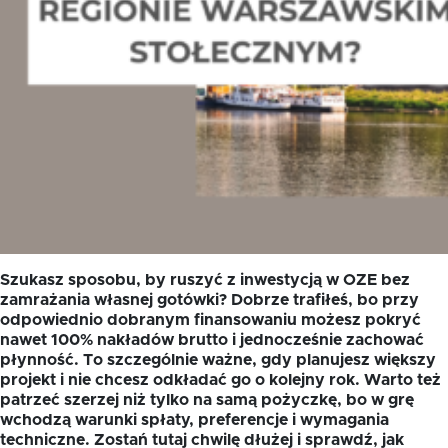
Szukasz sposobu, by ruszyć z inwestycją w OZE bez
zamrażania własnej gotówki? Dobrze trafiłeś, bo przy
odpowiednio dobranym finansowaniu możesz pokryć
nawet 100% nakładów brutto i jednocześnie zachować
płynność. To szczególnie ważne, gdy planujesz większy
projekt i nie chcesz odkładać go o kolejny rok. Warto też
patrzeć szerzej niż tylko na samą pożyczkę, bo w grę
wchodzą warunki spłaty, preferencje i wymagania
techniczne. Zostań tutaj chwilę dłużej i sprawdź, jak