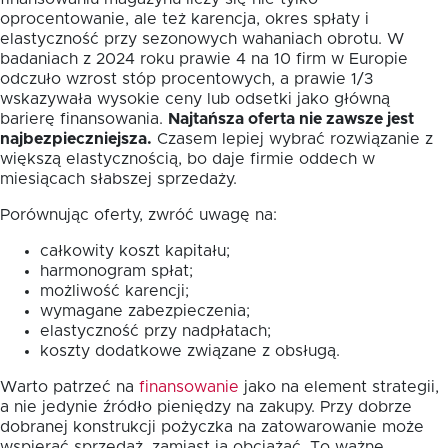
oprocentowanie, ale też karencja, okres spłaty i
elastyczność przy sezonowych wahaniach obrotu. W
badaniach z 2024 roku prawie 4 na 10 firm w Europie
odczuło wzrost stóp procentowych, a prawie 1/3
wskazywała wysokie ceny lub odsetki jako główną
barierę finansowania.
Najtańsza oferta nie zawsze jest
najbezpieczniejsza.
Czasem lepiej wybrać rozwiązanie z
większą elastycznością, bo daje firmie oddech w
miesiącach słabszej sprzedaży.
Porównując oferty, zwróć uwagę na:
całkowity koszt kapitału;
harmonogram spłat;
możliwość karencji;
wymagane zabezpieczenia;
elastyczność przy nadpłatach;
koszty dodatkowe związane z obsługą.
Warto patrzeć na
finansowanie
jako na element strategii,
a nie jedynie źródło pieniędzy na zakupy. Przy dobrze
dobranej konstrukcji pożyczka na zatowarowanie może
wspierać sprzedaż, zamiast ją obciążać. To ważne