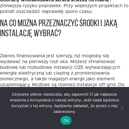
dobrany wnioskodawca skraca ścieżkę formalną
i
zmniejsza ryzyko poprawek. Przy większych projektach to
potrafi oszczędzić naprawdę sporo czasu.
Na co można przeznaczyć środki i jaką
instalację wybrać?
Zakres finansowania jest szerszy, niż mogłoby się
wydawać na pierwszy rzut oka. Możesz sfinansować
budowę lub rozbudowę instalacji OZE wytwarzających
energię elektryczną lub cieplną z promieniowania
słonecznego, a także magazyn energii jako element
uzupełniający. Możliwe są również instalacje off-grid. Do
10% wydatków kwalifikowalnych można przeznaczyć na
Używamy plików ciasteczka, aby zapewnić Ci jak najlepsze
przyłączenie źródeł OZE do sieci energetycznych lub
wrażenia z korzystania z naszej witryny. Jeśli nadal będziesz
ciepłowniczych.
korzystać z tej witryny, będziemy zakładać, że jesteś z niej
zadowolony.
Wybór samej technologii warto oprzeć nie na modzie,
lecz na realnym profilu zużycia energii. W projektach
Ok
publicznych i mieszkaniowych fotowoltaika często