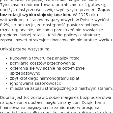
Tymczasem nadmiar towaru potrafi zamrozić gotówkę,
obniżyć elastyczność i zwiększyć ryzyko przecen.
Zapas
bez rotacji szybko staje się kosztem.
W 2025 roku
wskaźnik pustostanów magazynowych w Polsce wyniósł
8,2%, co pokazuje, że dostępność powierzchni bywa
różna regionalnie, ale sama przestrzeń nie rozwiązuje
problemu słabej rotacji. Jeśli źle policzysz strukturę
zapasu, nawet atrakcyjne finansowanie nie uratuje wyniku.
Unikaj przede wszystkim:
kupowania towaru bez analizy rotacji;
pomijania kosztów przechowania;
opierania się wyłącznie na optymizmie
sprzedażowym;
zbyt krótkiego harmonogramu spłat;
ignorowania sezonowości;
mieszania zapasu strategicznego z martwym stanem.
Dobrze jest też zostawić sobie margines bezpieczeństwa
na opóźnienia dostaw i nagłe zmiany cen. Dzięki temu
finansowanie magazynu nie zamieni się w presję na
sprzedaż za wszelką cenę. Im lepiej kontrolujesz strukturę