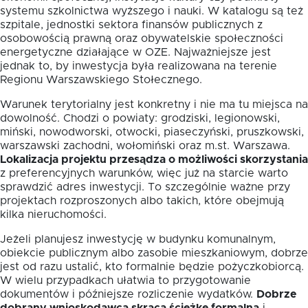
systemu szkolnictwa wyższego i nauki. W katalogu są też
szpitale, jednostki sektora finansów publicznych z
osobowością prawną oraz obywatelskie społeczności
energetyczne działające w OZE. Najważniejsze jest
jednak to, by inwestycja była realizowana na terenie
Regionu Warszawskiego Stołecznego.
Warunek terytorialny jest konkretny i nie ma tu miejsca na
dowolność. Chodzi o powiaty: grodziski, legionowski,
miński, nowodworski, otwocki, piaseczyński, pruszkowski,
warszawski zachodni, wołomiński oraz m.st. Warszawa.
Lokalizacja projektu przesądza o możliwości skorzystania
z preferencyjnych warunków, więc już na starcie warto
sprawdzić adres inwestycji. To szczególnie ważne przy
projektach rozproszonych albo takich, które obejmują
kilka nieruchomości.
Jeżeli planujesz inwestycję w budynku komunalnym,
obiekcie publicznym albo zasobie mieszkaniowym, dobrze
jest od razu ustalić, kto formalnie będzie pożyczkobiorcą.
W wielu przypadkach ułatwia to przygotowanie
dokumentów i późniejsze rozliczenie wydatków.
Dobrze