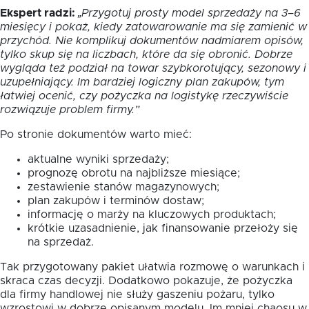
Ekspert radzi:
„Przygotuj prosty model sprzedaży na 3–6
miesięcy i pokaż, kiedy zatowarowanie ma się zamienić w
przychód. Nie komplikuj dokumentów nadmiarem opisów,
tylko skup się na liczbach, które da się obronić. Dobrze
wygląda też podział na towar szybkorotujący, sezonowy i
uzupełniający. Im bardziej logiczny plan zakupów, tym
łatwiej ocenić, czy pożyczka na logistykę rzeczywiście
rozwiązuje problem firmy.”
Po stronie dokumentów warto mieć:
aktualne wyniki sprzedaży;
prognozę obrotu na najbliższe miesiące;
zestawienie stanów magazynowych;
plan zakupów i terminów dostaw;
informację o marży na kluczowych produktach;
krótkie uzasadnienie, jak finansowanie przełoży się
na sprzedaż.
Tak przygotowany pakiet ułatwia rozmowę o warunkach i
skraca czas decyzji. Dodatkowo pokazuje, że pożyczka
dla firmy handlowej nie służy gaszeniu pożaru, tylko
wzrostowi w dobrze opisanym modelu. Im mniej chaosu w