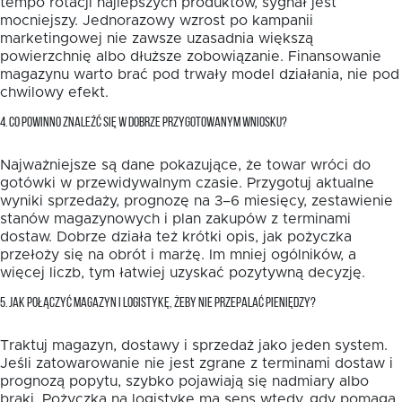
tempo rotacji najlepszych produktów, sygnał jest
mocniejszy. Jednorazowy wzrost po kampanii
marketingowej nie zawsze uzasadnia większą
powierzchnię albo dłuższe zobowiązanie. Finansowanie
magazynu warto brać pod trwały model działania, nie pod
chwilowy efekt.
4. CO POWINNO ZNALEŹĆ SIĘ W DOBRZE PRZYGOTOWANYM WNIOSKU?
Najważniejsze są dane pokazujące, że towar wróci do
gotówki w przewidywalnym czasie. Przygotuj aktualne
wyniki sprzedaży, prognozę na 3–6 miesięcy, zestawienie
stanów magazynowych i plan zakupów z terminami
dostaw. Dobrze działa też krótki opis, jak pożyczka
przełoży się na obrót i marżę. Im mniej ogólników, a
więcej liczb, tym łatwiej uzyskać pozytywną decyzję.
5. JAK POŁĄCZYĆ MAGAZYN I LOGISTYKĘ, ŻEBY NIE PRZEPALAĆ PIENIĘDZY?
Traktuj magazyn, dostawy i sprzedaż jako jeden system.
Jeśli zatowarowanie nie jest zgrane z terminami dostaw i
prognozą popytu, szybko pojawiają się nadmiary albo
braki. Pożyczka na logistykę ma sens wtedy, gdy pomaga