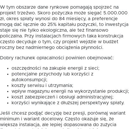
W tym obszarze dane rynkowe pomagają spojrzeć na
projekt trzeźwo. Skoro pożyczka może sięgać 5.000.000
zł, okres spłaty wynosi do 84 miesięcy, a preferencje
mogą dać łącznie do 25% kapitału pożyczki, to inwestycja
staje się nie tylko ekologiczna, ale też finansowo
policzalna. Przy instalacjach firmowych taka konstrukcja
często decyduje o tym, czy projekt wejdzie w budżet
roczny bez nadmiernego obciążenia płynności.
Dobry rachunek opłacalności powinien obejmować:
oszczędności na zakupie energii z sieci;
potencjalne przychody lub korzyści z
autokonsumpcji;
koszty serwisu i utrzymania;
wpływ magazynu energii na wykorzystanie produkcji;
koszt zabezpieczeń i obsługi administracyjnej;
korzyści wynikające z dłuższej perspektywy spłaty.
Jeśli chcesz podjąć decyzję bez presji, porównaj wariant
minimum i wariant docelowy. Często okazuje się, że
większa instalacja, ale lepiej dopasowana do zużycia