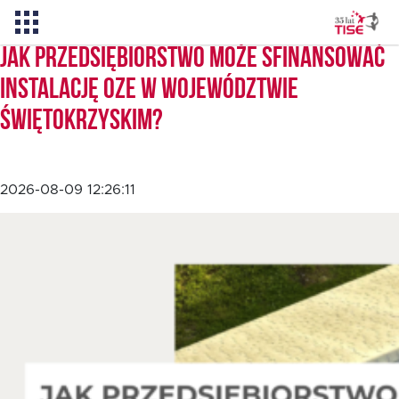
Jak przedsiębiorstwo może sfinansować
instalację OZE w województwie
Pożyczka TISE – 100 % online
świętokrzyskim?
Aktualności
2026-08-09 12:26:11
O TISE
Dlaczego TISE?
Pożyczka rozwojowa TISE
Oferta dla MSP