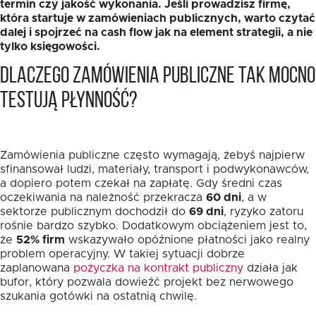
termin czy jakość wykonania. Jeśli prowadzisz firmę,
która startuje w zamówieniach publicznych, warto czytać
dalej i spojrzeć na cash flow jak na element strategii, a nie
tylko księgowości.
Dlaczego zamówienia publiczne tak mocno
testują płynność?
Zamówienia publiczne często wymagają, żebyś najpierw
sfinansował ludzi, materiały, transport i podwykonawców,
a dopiero potem czekał na zapłatę. Gdy średni czas
oczekiwania na należność przekracza
60 dni
, a w
sektorze publicznym dochodził do
69 dni
, ryzyko zatoru
rośnie bardzo szybko. Dodatkowym obciążeniem jest to,
że
52% firm
wskazywało opóźnione płatności jako realny
problem operacyjny. W takiej sytuacji dobrze
zaplanowana
pożyczka na kontrakt publiczny
działa jak
bufor, który pozwala dowieźć projekt bez nerwowego
szukania gotówki na ostatnią chwilę.