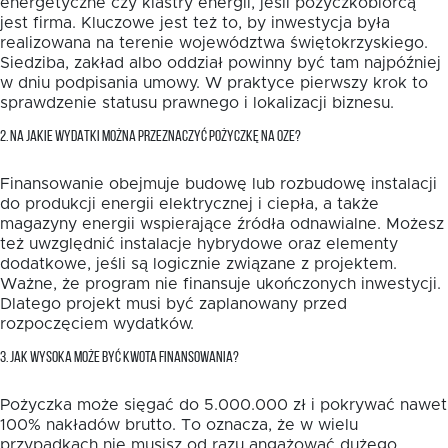
energetyczne czy klastry energii, jeśli pożyczkobiorcą
jest firma. Kluczowe jest też to, by inwestycja była
realizowana na terenie województwa świętokrzyskiego.
Siedziba, zakład albo oddział powinny być tam najpóźniej
w dniu podpisania umowy. W praktyce pierwszy krok to
sprawdzenie statusu prawnego i lokalizacji biznesu.
2. NA JAKIE WYDATKI MOŻNA PRZEZNACZYĆ POŻYCZKĘ NA OZE?
Finansowanie obejmuje budowę lub rozbudowę instalacji
do produkcji energii elektrycznej i ciepła, a także
magazyny energii wspierające źródła odnawialne. Możesz
też uwzględnić instalacje hybrydowe oraz elementy
dodatkowe, jeśli są logicznie związane z projektem.
Ważne, że program nie finansuje ukończonych inwestycji.
Dlatego projekt musi być zaplanowany przed
rozpoczęciem wydatków.
3. JAK WYSOKA MOŻE BYĆ KWOTA FINANSOWANIA?
Pożyczka może sięgać do 5.000.000 zł i pokrywać nawet
100% nakładów brutto. To oznacza, że w wielu
przypadkach nie musisz od razu angażować dużego