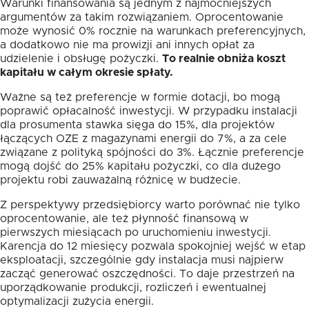
Warunki finansowania są jednym z najmocniejszych
argumentów za takim rozwiązaniem. Oprocentowanie
może wynosić 0% rocznie na warunkach preferencyjnych,
a dodatkowo nie ma prowizji ani innych opłat za
udzielenie i obsługę pożyczki.
To realnie obniża koszt
kapitału w całym okresie spłaty.
Ważne są też preferencje w formie dotacji, bo mogą
poprawić opłacalność inwestycji. W przypadku instalacji
dla prosumenta stawka sięga do 15%, dla projektów
łączących OZE z magazynami energii do 7%, a za cele
związane z polityką spójności do 3%. Łącznie preferencje
mogą dojść do 25% kapitału pożyczki, co dla dużego
projektu robi zauważalną różnicę w budżecie.
Z perspektywy przedsiębiorcy warto porównać nie tylko
oprocentowanie, ale też płynność finansową w
pierwszych miesiącach po uruchomieniu inwestycji.
Karencja do 12 miesięcy pozwala spokojniej wejść w etap
eksploatacji, szczególnie gdy instalacja musi najpierw
zacząć generować oszczędności. To daje przestrzeń na
uporządkowanie produkcji, rozliczeń i ewentualnej
optymalizacji zużycia energii.