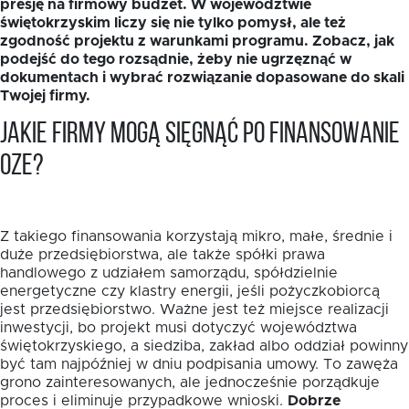
presję na firmowy budżet. W województwie
świętokrzyskim liczy się nie tylko pomysł, ale też
zgodność projektu z warunkami programu. Zobacz, jak
podejść do tego rozsądnie, żeby nie ugrzęznąć w
dokumentach i wybrać rozwiązanie dopasowane do skali
Twojej firmy.
Jakie firmy mogą sięgnąć po finansowanie
EN
OZE?
Z takiego finansowania korzystają mikro, małe, średnie i
duże przedsiębiorstwa, ale także spółki prawa
handlowego z udziałem samorządu, spółdzielnie
energetyczne czy klastry energii, jeśli pożyczkobiorcą
jest przedsiębiorstwo. Ważne jest też miejsce realizacji
inwestycji, bo projekt musi dotyczyć województwa
świętokrzyskiego, a siedziba, zakład albo oddział powinny
być tam najpóźniej w dniu podpisania umowy. To zawęża
grono zainteresowanych, ale jednocześnie porządkuje
proces i eliminuje przypadkowe wnioski.
Dobrze