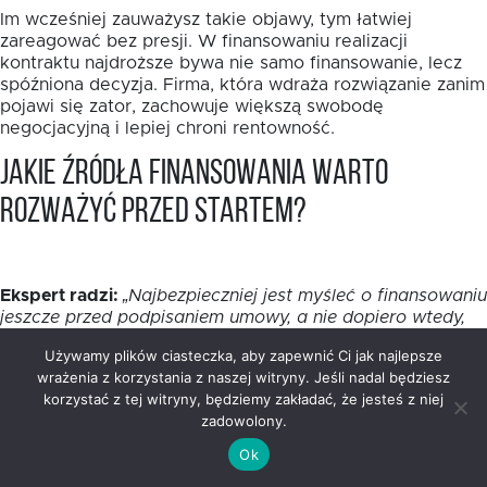
Im wcześniej zauważysz takie objawy, tym łatwiej
zareagować bez presji. W finansowaniu realizacji
kontraktu najdroższe bywa nie samo finansowanie, lecz
spóźniona decyzja. Firma, która wdraża rozwiązanie zanim
pojawi się zator, zachowuje większą swobodę
negocjacyjną i lepiej chroni rentowność.
Jakie źródła finansowania warto
rozważyć przed startem?
Ekspert radzi:
„Najbezpieczniej jest myśleć o finansowaniu
jeszcze przed podpisaniem umowy, a nie dopiero wtedy,
gdy konto zaczyna świecić pustkami. Zanim wybierzesz
Używamy plików ciasteczka, aby zapewnić Ci jak najlepsze
rozwiązanie, policz harmonogram wydatków i sprawdź,
wrażenia z korzystania z naszej witryny. Jeśli nadal będziesz
kiedy dokładnie pojawią się wpływy z kontraktu.
korzystać z tej witryny, będziemy zakładać, że jesteś z niej
Pożyczka dla firmy realizującej zamówienia publiczne ma
zadowolony.
sens wtedy, gdy jest dopasowana do tempa prac, a nie
do ogólnego wyobrażenia o zleceniu. Dobrze dobrany
Ok
bufor daje Ci spokój, a nie dodatkowy chaos.”