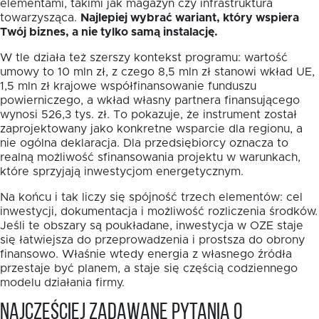
elementami, takimi jak magazyn czy infrastruktura
towarzysząca.
Najlepiej wybrać wariant, który wspiera
Twój biznes, a nie tylko samą instalację.
W tle działa też szerszy kontekst programu: wartość
umowy to 10 mln zł, z czego 8,5 mln zł stanowi wkład UE,
1,5 mln zł krajowe współfinansowanie funduszu
powierniczego, a wkład własny partnera finansującego
wynosi 526,3 tys. zł. To pokazuje, że instrument został
zaprojektowany jako konkretne wsparcie dla regionu, a
nie ogólna deklaracja. Dla przedsiębiorcy oznacza to
realną możliwość sfinansowania projektu w warunkach,
które sprzyjają inwestycjom energetycznym.
Na końcu i tak liczy się spójność trzech elementów: cel
inwestycji, dokumentacja i możliwość rozliczenia środków.
Jeśli te obszary są poukładane, inwestycja w OZE staje
się łatwiejsza do przeprowadzenia i prostsza do obrony
finansowo. Właśnie wtedy energia z własnego źródła
przestaje być planem, a staje się częścią codziennego
modelu działania firmy.
Najczęściej zadawane pytania o