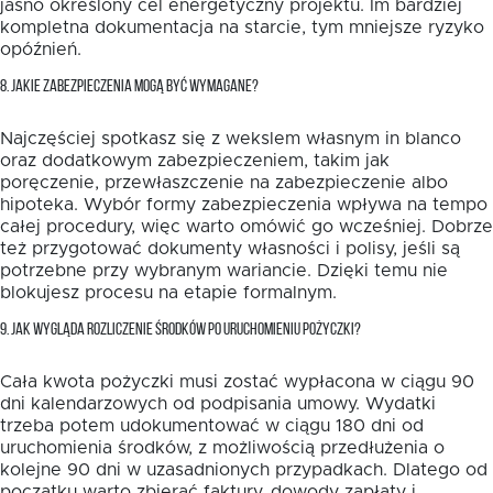
jasno określony cel energetyczny projektu. Im bardziej
kompletna dokumentacja na starcie, tym mniejsze ryzyko
opóźnień.
8. JAKIE ZABEZPIECZENIA MOGĄ BYĆ WYMAGANE?
Najczęściej spotkasz się z wekslem własnym in blanco
oraz dodatkowym zabezpieczeniem, takim jak
poręczenie, przewłaszczenie na zabezpieczenie albo
hipoteka. Wybór formy zabezpieczenia wpływa na tempo
całej procedury, więc warto omówić go wcześniej. Dobrze
też przygotować dokumenty własności i polisy, jeśli są
potrzebne przy wybranym wariancie. Dzięki temu nie
blokujesz procesu na etapie formalnym.
9. JAK WYGLĄDA ROZLICZENIE ŚRODKÓW PO URUCHOMIENIU POŻYCZKI?
Cała kwota pożyczki musi zostać wypłacona w ciągu 90
dni kalendarzowych od podpisania umowy. Wydatki
trzeba potem udokumentować w ciągu 180 dni od
uruchomienia środków, z możliwością przedłużenia o
kolejne 90 dni w uzasadnionych przypadkach. Dlatego od
początku warto zbierać faktury, dowody zapłaty i