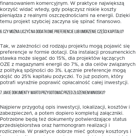
finansowaniem komercyjnym. W praktyce największą
korzyść widać wtedy, gdy połączysz niskie koszty
pieniądza z realnymi oszczędnościami na energii. Dzięki
temu projekt szybciej zaczyna się spinać finansowo.
6. CZY MOŻNA LICZYĆ NA DODATKOWE PREFERENCJE LUB UMORZENIE CZĘŚCI KAPITAŁU?
Tak, w zależności od rodzaju projektu mogą pojawić się
preferencje w formie dotacji. Dla instalacji prosumenckich
stawka może sięgać do 15%, dla projektów łączących
OZE z magazynami energii do 7%, a dla celów związanych
z polityką spójności do 3%. Łącznie preferencje mogą
dojść do 25% kapitału pożyczki. To już poziom, który
potrafi wyraźnie poprawić opłacalność całej inwestycji.
7. JAKIE DOKUMENTY WARTO PRZYGOTOWAĆ PRZED ZŁOŻENIEM WNIOSKU?
Najpierw przygotuj opis inwestycji, lokalizacji, kosztów i
zabezpieczeń, a potem dopiero kompletuj załączniki.
Potrzebne będą też dokumenty potwierdzające status
przedsiębiorstwa oraz harmonogram realizacji i
rozliczenia. W praktyce dobrze mieć gotowy kosztorys i