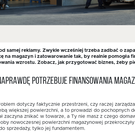
d samej reklamy. Zwykle wcześniej trzeba zadbać o zapas
kę na magazyn i zatowarowanie tak, by realnie pomogła fir
owania wzrostu. Zobacz, jak przygotować biznes, żeby pi
a naprawdę potrzebuje finansowania maga
problem dotyczy faktycznie przestrzeni, czy raczej zarzą
ebą większej powierzchni, a to prowadzi do pochopnych d
tał zaczyna znikać w towarze, a Ty nie masz z czego dom
soby nowoczesnej powierzchni magazynowej przekroczyły 3
 do sprzedaży, tylko jej fundamentem.