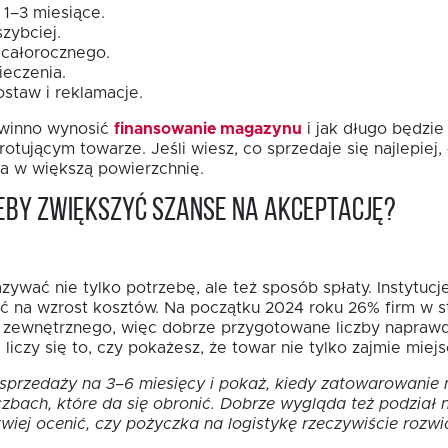
1–3 miesiące.
zybciej.
 całorocznego.
ieczenia.
staw i reklamacje.
powinno wynosić
finansowanie magazynu
i jak długo będzie
ującym towarze. Jeśli wiesz, co sprzedaje się najlepiej, ł
ja w większą powierzchnię.
eby zwiększyć szanse na akceptację?
wać nie tylko potrzebę, ale też sposób spłaty. Instytucje
 na wzrost kosztów. Na początku 2024 roku 26% firm w st
 zewnętrznego, więc dobrze przygotowane liczby napraw
iczy się to, czy pokażesz, że towar nie tylko zajmie miej
 sprzedaży na 3–6 miesięcy i pokaż, kiedy zatowarowanie
czbach, które da się obronić. Dobrze wygląda też podział 
twiej ocenić, czy pożyczka na logistykę rzeczywiście rozwi