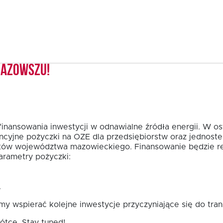
Mazowszu!
finansowania inwestycji w odnawialne źródła energii. W o
ncyjne pożyczki na OZE dla przedsiębiorstw oraz jednost
tów województwa mazowieckiego. Finansowanie będzie re
rametry pożyczki:
.
y wspierać kolejne inwestycje przyczyniające się do tra
ótce. Stay tuned!