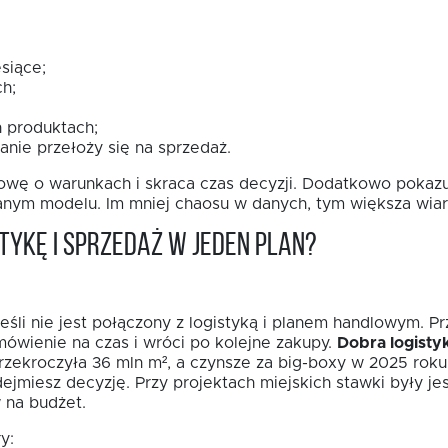
siące;
h;
 produktach;
anie przełoży się na sprzedaż.
wę o warunkach i skraca czas decyzji. Dodatkowo pokazuj
sanym modelu. Im mniej chaosu w danych, tym większa wia
tykę i sprzedaż w jeden plan?
eśli nie jest połączony z logistyką i planem handlowym. P
mówienie na czas i wróci po kolejne zakupy.
Dobra logisty
zekroczyła 36 mln m², a czynsze za big-boxy w 2025 roku
dejmiesz decyzję. Przy projektach miejskich stawki były j
 na budżet.
y: