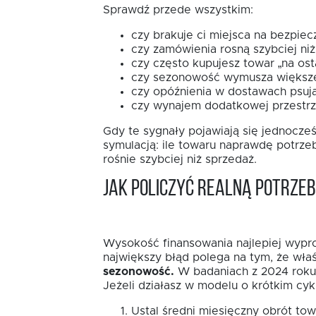
Sprawdź przede wszystkim:
czy brakuje ci miejsca na bezpiec
czy zamówienia rosną szybciej niż
czy często kupujesz towar „na osta
czy sezonowość wymusza większe
czy opóźnienia w dostawach psują
czy wynajem dodatkowej przestrze
Gdy te sygnały pojawiają się jednocze
symulacją: ile towaru naprawdę potrzebu
rośnie szybciej niż sprzedaż.
Jak policzyć realną potrze
Wysokość finansowania najlepiej wyprow
największy błąd polega na tym, że właś
sezonowość.
W badaniach z 2024 roku 3
Jeżeli działasz w modelu o krótkim cykl
Ustal średni miesięczny obrót to