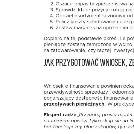
Oszacuj zapas bezpieczeństwa na 
Sprawdź, które pozycje rotują najs
Oddziel asortyment sezonowy od
Policz koszty składowania i ubezp
Zostaw margines na opóźnienia do
Dopiero na tej podstawie określ, ile 
pieniądze zostaną zamrożone w wolno rot
na zatowarowanie, czy raczej inwestyc
Jak przygotować wniosek, ż
Wniosek o finansowanie powinien pokazy
przewidywalność sprzedaży i odporność
pogarszający dostępność finansowania
przepływach pieniężnych.
W praktyce l
Ekspert radzi:
„Przygotuj prosty model
nadmiarem opisów, tylko skup się na li
bardziej logiczny plan zakupów, tym ła