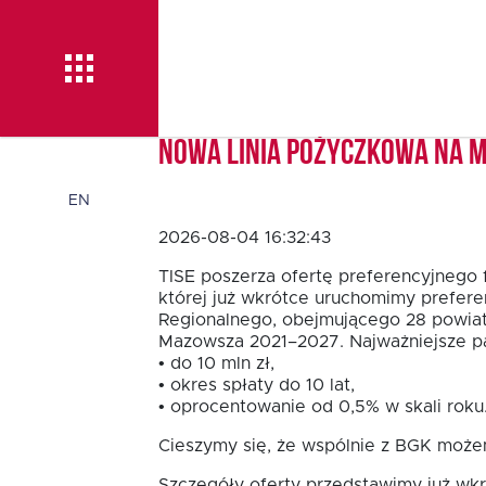
Nowa linia pożyczkowa na 
Aktualności
EN
2026-08-04 16:32:43
O TISE
TISE poszerza ofertę preferencyjnego 
której już wkrótce uruchomimy prefere
Regionalnego, obejmującego 28 powia
Mazowsza 2021–2027. Najważniejsze pa
Dlaczego TISE?
• do 10 mln zł,
• okres spłaty do 10 lat,
• oprocentowanie od 0,5% w skali roku
Pożyczka rozwojowa
Cieszymy się, że wspólnie z BGK możem
TISE – NOWOŚĆ!
Szczegóły oferty przedstawimy już wkr