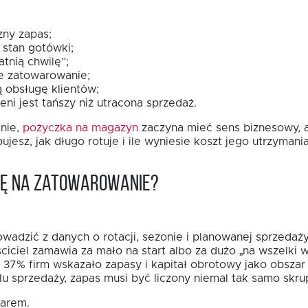
zny zapas;
 stan gotówki;
tnią chwilę”;
 zatowarowanie;
 obsługę klientów;
ni jest tańszy niż utracona sprzedaż.
śnie,
pożyczka na magazyn
zaczyna mieć sens biznesowy, a 
jesz, jak długo rotuje i ile wyniesie koszt jego utrzymania
bę na zatowarowanie?
adzić z danych o rotacji, sezonie i planowanej sprzedaży,
ciciel zamawia za mało na start albo za dużo „na wszelki
7% firm wskazało zapasy i kapitał obrotowy jako obszar i
u sprzedaży, zapas musi być liczony niemal tak samo skrup
warem.