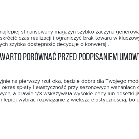
t najlepiej sfinansowany magazyn szybko zaczyna generowa
rócić czas realizacji i ograniczyć brak towaru w kluczo
rych szybka dostępność decyduje o konwersji.
a warto porównać przed podpisaniem umow
yjnie na pierwszy rzut oka, będzie dobra dla Twojego mod
a, okres spłaty i elastyczność przy sezonowych wahaniach 
ych, a prawie 1/3 wskazywała wysokie ceny lub odsetki j
lepiej wybrać rozwiązanie z większą elastycznością, bo d