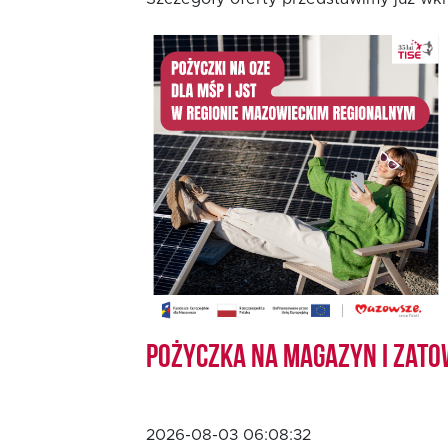
Oferta dla MSP
Oferta dla NGO/PES
Fundusz FKIS
Rodo
Dokumenty
Pożyczka na magazyn i zato
Rekrutujemy
Kontakt
2026-08-03 06:08:32