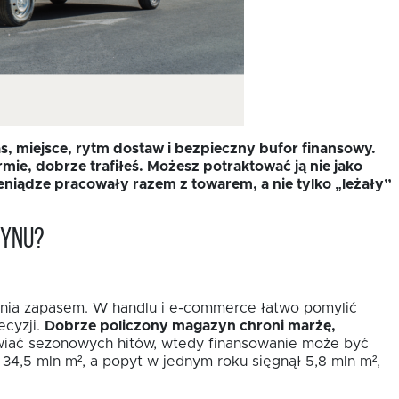
, miejsce, rytm dostaw i bezpieczny bufor finansowy.
mie, dobrze trafiłeś. Możesz potraktować ją nie jako
eniądze pracowały razem z towarem, a nie tylko „leżały”
zynu?
dzania zapasem. W handlu i e-commerce łatwo pomylić
ecyzji.
Dobrze policzony magazyn chroni marżę,
awiać sezonowych hitów, wtedy finansowanie może być
4,5 mln m², a popyt w jednym roku sięgnął 5,8 mln m²,