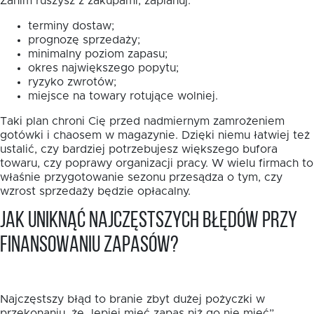
Zanim ruszysz z zakupami, zaplanuj:
terminy dostaw;
prognozę sprzedaży;
minimalny poziom zapasu;
okres największego popytu;
ryzyko zwrotów;
miejsce na towary rotujące wolniej.
Taki plan chroni Cię przed nadmiernym zamrożeniem
gotówki i chaosem w magazynie. Dzięki niemu łatwiej też
ustalić, czy bardziej potrzebujesz większego bufora
towaru, czy poprawy organizacji pracy. W wielu firmach to
właśnie przygotowanie sezonu przesądza o tym, czy
wzrost sprzedaży będzie opłacalny.
Jak uniknąć najczęstszych błędów przy
finansowaniu zapasów?
Najczęstszy błąd to branie zbyt dużej pożyczki w
przekonaniu, że „lepiej mieć zapas niż go nie mieć”.