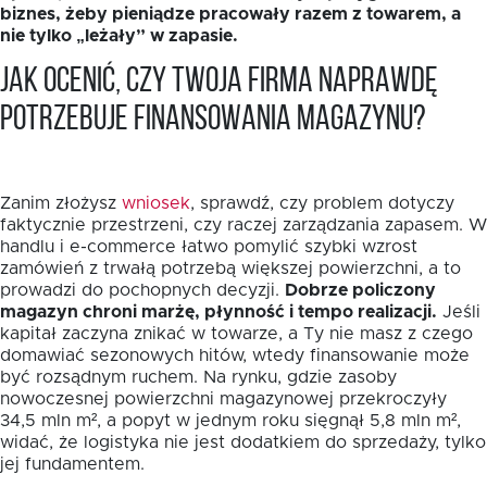
biznes, żeby pieniądze pracowały razem z towarem, a
nie tylko „leżały” w zapasie.
Jak ocenić, czy Twoja firma naprawdę
potrzebuje finansowania magazynu?
Zanim złożysz
wniosek
, sprawdź, czy problem dotyczy
faktycznie przestrzeni, czy raczej zarządzania zapasem. W
handlu i e-commerce łatwo pomylić szybki wzrost
zamówień z trwałą potrzebą większej powierzchni, a to
prowadzi do pochopnych decyzji.
Dobrze policzony
magazyn chroni marżę, płynność i tempo realizacji.
Jeśli
kapitał zaczyna znikać w towarze, a Ty nie masz z czego
domawiać sezonowych hitów, wtedy finansowanie może
być rozsądnym ruchem. Na rynku, gdzie zasoby
nowoczesnej powierzchni magazynowej przekroczyły
34,5 mln m², a popyt w jednym roku sięgnął 5,8 mln m²,
widać, że logistyka nie jest dodatkiem do sprzedaży, tylko
jej fundamentem.