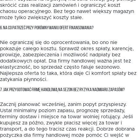
skrócić czas realizacji zamówień i ograniczyć koszt
chaosu operacyjnego. Bez tego nawet większy magazyn
może tylko zwiększyć koszty stałe.
6. NA CO PATRZEĆ PRZY PORÓWNYWANIU OFERT FINANSOWANIA?
Nie ograniczaj się do oprocentowania, bo ono nie
pokazuje całego kosztu. Sprawdź okres spłaty, karencję,
prowizje, zabezpieczenia i możliwość nadpłaty bez
dodatkowych opłat. Dla firmy handlowej ważna jest też
elastyczność, bo sprzedaż często faluje sezonowo.
Najlepsza oferta to taka, która daje Ci komfort spłaty bez
zatykania płynności.
7. JAK PRZYGOTOWAĆ FIRMĘ HANDLOWĄ NA SEZON BEZ RYZYKA NADMIARU ZAPASÓW?
Zacznij planować wcześniej, zanim popyt przyspieszy.
Ustal minimalny poziom zapasu, prognozę sprzedaży,
terminy dostaw i miejsce na towar wolniej rotujący. Jeśli
kupujesz za późno, zwykle płacisz więcej za towar i
transport, a do tego tracisz czas reakcji. Dobrze dobrana
pożyczka dla firmy handlowej może pomóc Ci wejść w