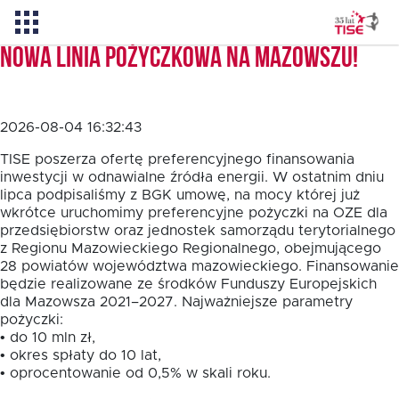
Nowa linia pożyczkowa na Mazowszu!
Aktualności
2026-08-04 16:32:43
O TISE
TISE poszerza ofertę preferencyjnego finansowania
inwestycji w odnawialne źródła energii. W ostatnim dniu
lipca podpisaliśmy z BGK umowę, na mocy której już
wkrótce uruchomimy preferencyjne pożyczki na OZE dla
Dlaczego TISE?
przedsiębiorstw oraz jednostek samorządu terytorialnego
z Regionu Mazowieckiego Regionalnego, obejmującego
28 powiatów województwa mazowieckiego. Finansowanie
Pożyczka rozwojowa TISE – NOWOŚĆ!
będzie realizowane ze środków Funduszy Europejskich
dla Mazowsza 2021–2027. Najważniejsze parametry
pożyczki:
Oferta dla MSP
• do 10 mln zł,
• okres spłaty do 10 lat,
• oprocentowanie od 0,5% w skali roku.
Oferta dla NGO/PES