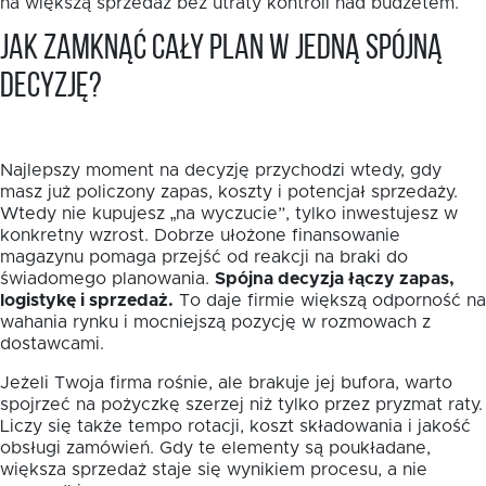
na większą sprzedaż bez utraty kontroli nad budżetem.
Jak zamknąć cały plan w jedną spójną
decyzję?
Najlepszy moment na decyzję przychodzi wtedy, gdy
masz już policzony zapas, koszty i potencjał sprzedaży.
Wtedy nie kupujesz „na wyczucie”, tylko inwestujesz w
konkretny wzrost. Dobrze ułożone finansowanie
magazynu pomaga przejść od reakcji na braki do
świadomego planowania.
Spójna decyzja łączy zapas,
logistykę i sprzedaż.
To daje firmie większą odporność na
wahania rynku i mocniejszą pozycję w rozmowach z
dostawcami.
Jeżeli Twoja firma rośnie, ale brakuje jej bufora, warto
spojrzeć na pożyczkę szerzej niż tylko przez pryzmat raty.
Liczy się także tempo rotacji, koszt składowania i jakość
obsługi zamówień. Gdy te elementy są poukładane,
większa sprzedaż staje się wynikiem procesu, a nie