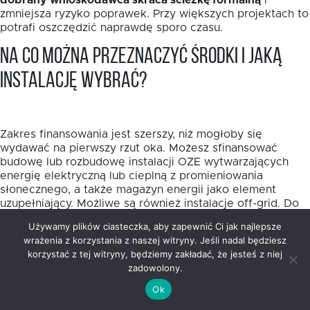
dobrany wnioskodawca skraca ścieżkę formalną
i
zmniejsza ryzyko poprawek. Przy większych projektach to
potrafi oszczędzić naprawdę sporo czasu.
Na co można przeznaczyć środki i jaką
instalację wybrać?
Zakres finansowania jest szerszy, niż mogłoby się
wydawać na pierwszy rzut oka. Możesz sfinansować
budowę lub rozbudowę instalacji OZE wytwarzających
energię elektryczną lub cieplną z promieniowania
słonecznego, a także magazyn energii jako element
uzupełniający. Możliwe są również instalacje off-grid. Do
10% wydatków kwalifikowalnych można przeznaczyć na
Używamy plików ciasteczka, aby zapewnić Ci jak najlepsze
przyłączenie źródeł OZE do sieci energetycznych lub
wrażenia z korzystania z naszej witryny. Jeśli nadal będziesz
ciepłowniczych.
korzystać z tej witryny, będziemy zakładać, że jesteś z niej
zadowolony.
Wybór samej technologii warto oprzeć nie na modzie,
lecz na realnym profilu zużycia energii. W projektach
Ok
publicznych i mieszkaniowych fotowoltaika często