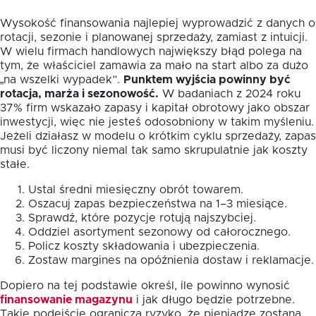
Wysokość finansowania najlepiej wyprowadzić z danych o
rotacji, sezonie i planowanej sprzedaży, zamiast z intuicji.
W wielu firmach handlowych największy błąd polega na
tym, że właściciel zamawia za mało na start albo za dużo
„na wszelki wypadek”.
Punktem wyjścia powinny być
rotacja, marża i sezonowość.
W badaniach z 2024 roku
37% firm wskazało zapasy i kapitał obrotowy jako obszar
inwestycji, więc nie jesteś odosobniony w takim myśleniu.
Jeżeli działasz w modelu o krótkim cyklu sprzedaży, zapas
musi być liczony niemal tak samo skrupulatnie jak koszty
stałe.
Ustal średni miesięczny obrót towarem.
Oszacuj zapas bezpieczeństwa na 1–3 miesiące.
Sprawdź, które pozycje rotują najszybciej.
Oddziel asortyment sezonowy od całorocznego.
Policz koszty składowania i ubezpieczenia.
Zostaw margines na opóźnienia dostaw i reklamacje.
Dopiero na tej podstawie określ, ile powinno wynosić
finansowanie magazynu
i jak długo będzie potrzebne.
Takie podejście ogranicza ryzyko, że pieniądze zostaną