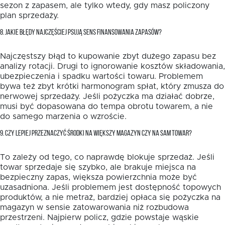
sezon z zapasem, ale tylko wtedy, gdy masz policzony
plan sprzedaży.
8. JAKIE BŁĘDY NAJCZĘŚCIEJ PSUJĄ SENS FINANSOWANIA ZAPASÓW?
Najczęstszy błąd to kupowanie zbyt dużego zapasu bez
analizy rotacji. Drugi to ignorowanie kosztów składowania,
ubezpieczenia i spadku wartości towaru. Problemem
bywa też zbyt krótki harmonogram spłat, który zmusza do
nerwowej sprzedaży. Jeśli pożyczka ma działać dobrze,
musi być dopasowana do tempa obrotu towarem, a nie
do samego marzenia o wzroście.
9. CZY LEPIEJ PRZEZNACZYĆ ŚRODKI NA WIĘKSZY MAGAZYN CZY NA SAM TOWAR?
To zależy od tego, co naprawdę blokuje sprzedaż. Jeśli
towar sprzedaje się szybko, ale brakuje miejsca na
bezpieczny zapas, większa powierzchnia może być
uzasadniona. Jeśli problemem jest dostępność topowych
produktów, a nie metraż, bardziej opłaca się pożyczka na
magazyn w sensie zatowarowania niż rozbudowa
przestrzeni. Najpierw policz, gdzie powstaje wąskie