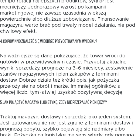
tempo rotacji najlepszych produktów, sygnał jest
mocniejszy. Jednorazowy wzrost po kampanii
marketingowej nie zawsze uzasadnia większą
powierzchnię albo dłuższe zobowiązanie. Finansowanie
magazynu warto brać pod trwały model działania, nie pod
chwilowy efekt.
4. CO POWINNO ZNALEŹĆ SIĘ W DOBRZE PRZYGOTOWANYM WNIOSKU?
Najważniejsze są dane pokazujące, że towar wróci do
gotówki w przewidywalnym czasie. Przygotuj aktualne
wyniki sprzedaży, prognozę na 3–6 miesięcy, zestawienie
stanów magazynowych i plan zakupów z terminami
dostaw. Dobrze działa też krótki opis, jak pożyczka
przełoży się na obrót i marżę. Im mniej ogólników, a
więcej liczb, tym łatwiej uzyskać pozytywną decyzję.
5. JAK POŁĄCZYĆ MAGAZYN I LOGISTYKĘ, ŻEBY NIE PRZEPALAĆ PIENIĘDZY?
Traktuj magazyn, dostawy i sprzedaż jako jeden system.
Jeśli zatowarowanie nie jest zgrane z terminami dostaw i
prognozą popytu, szybko pojawiają się nadmiary albo
braki. Pożyczka na logistykę ma sens wtedy, gdy pomaga