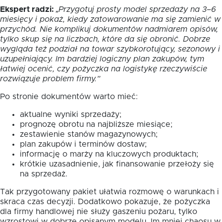
Ekspert radzi:
„Przygotuj prosty model sprzedaży na 3–6
miesięcy i pokaż, kiedy zatowarowanie ma się zamienić w
przychód. Nie komplikuj dokumentów nadmiarem opisów,
tylko skup się na liczbach, które da się obronić. Dobrze
wygląda też podział na towar szybkorotujący, sezonowy i
uzupełniający. Im bardziej logiczny plan zakupów, tym
łatwiej ocenić, czy pożyczka na logistykę rzeczywiście
rozwiązuje problem firmy.”
Po stronie dokumentów warto mieć:
aktualne wyniki sprzedaży;
prognozę obrotu na najbliższe miesiące;
zestawienie stanów magazynowych;
plan zakupów i terminów dostaw;
informację o marży na kluczowych produktach;
krótkie uzasadnienie, jak finansowanie przełoży się
na sprzedaż.
Tak przygotowany pakiet ułatwia rozmowę o warunkach i
skraca czas decyzji. Dodatkowo pokazuje, że pożyczka
dla firmy handlowej nie służy gaszeniu pożaru, tylko
wzrostowi w dobrze opisanym modelu. Im mniej chaosu w