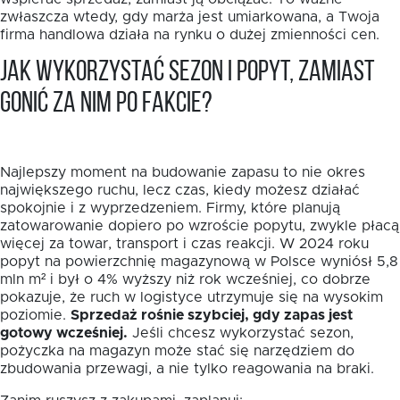
zwłaszcza wtedy, gdy marża jest umiarkowana, a Twoja
firma handlowa działa na rynku o dużej zmienności cen.
Jak wykorzystać sezon i popyt, zamiast
gonić za nim po fakcie?
Najlepszy moment na budowanie zapasu to nie okres
największego ruchu, lecz czas, kiedy możesz działać
spokojnie i z wyprzedzeniem. Firmy, które planują
zatowarowanie dopiero po wzroście popytu, zwykle płacą
więcej za towar, transport i czas reakcji. W 2024 roku
popyt na powierzchnię magazynową w Polsce wyniósł 5,8
mln m² i był o 4% wyższy niż rok wcześniej, co dobrze
pokazuje, że ruch w logistyce utrzymuje się na wysokim
poziomie.
Sprzedaż rośnie szybciej, gdy zapas jest
gotowy wcześniej.
Jeśli chcesz wykorzystać sezon,
pożyczka na magazyn może stać się narzędziem do
zbudowania przewagi, a nie tylko reagowania na braki.