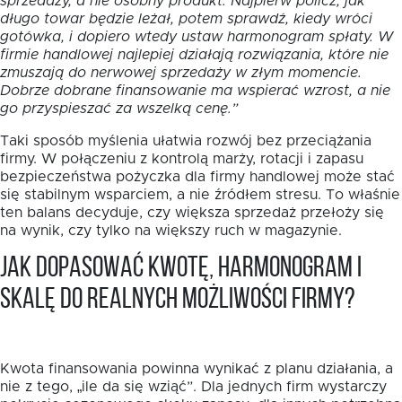
sprzedaży, a nie osobny produkt. Najpierw policz, jak
długo towar będzie leżał, potem sprawdź, kiedy wróci
gotówka, i dopiero wtedy ustaw harmonogram spłaty. W
firmie handlowej najlepiej działają rozwiązania, które nie
zmuszają do nerwowej sprzedaży w złym momencie.
Dobrze dobrane finansowanie ma wspierać wzrost, a nie
go przyspieszać za wszelką cenę.”
Taki sposób myślenia ułatwia rozwój bez przeciążania
firmy. W połączeniu z kontrolą marży, rotacji i zapasu
bezpieczeństwa pożyczka dla firmy handlowej może stać
się stabilnym wsparciem, a nie źródłem stresu. To właśnie
ten balans decyduje, czy większa sprzedaż przełoży się
na wynik, czy tylko na większy ruch w magazynie.
Jak dopasować kwotę, harmonogram i
skalę do realnych możliwości firmy?
Kwota finansowania powinna wynikać z planu działania, a
nie z tego, „ile da się wziąć”. Dla jednych firm wystarczy