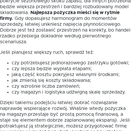
pokrycie sezonowego skoku zapasu, dla innych potrzebna
będzie większa przestrzeń i bardziej rozbudowany model
składowania.
Najlepsza pożyczka mieści się w rytmie
firmy.
Gdy dopasujesz harmonogram do momentów
sprzedaży, łatwiej unikniesz napięcia płynnościowego.
Dobrze jest też zostawić przestrzeń na korekty, bo handel
rzadko przebiega dokładnie według pierwotnego
scenariusza.
Jeśli planujesz większy ruch, sprawdź też:
czy potrzebujesz jednorazowego zastrzyku gotówki;
czy lepsza będzie wypłata etapami;
jaką część kosztu pokryjesz własnymi środkami;
jak zmienią się koszty składowania;
czy wzrośnie liczba zamówień;
czy magazyn i logistyka udźwigną skalę sprzedaży.
Dzięki takiemu podejściu łatwiej dobrać rozwiązanie
naprawdę wspierające rozwój. Właśnie wtedy pożyczka
na magazyn przestaje być prostą pomocą finansową, a
staje się elementem dobrze zaplanowanej ekspansji. Jeśli
potraktujesz ją strategicznie, możesz przygotować firmę