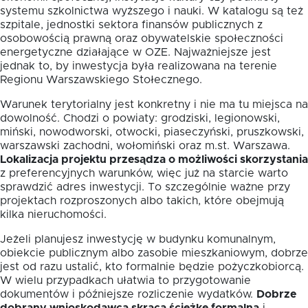
systemu szkolnictwa wyższego i nauki. W katalogu są też
szpitale, jednostki sektora finansów publicznych z
osobowością prawną oraz obywatelskie społeczności
energetyczne działające w OZE. Najważniejsze jest
jednak to, by inwestycja była realizowana na terenie
Regionu Warszawskiego Stołecznego.
Warunek terytorialny jest konkretny i nie ma tu miejsca na
dowolność. Chodzi o powiaty: grodziski, legionowski,
miński, nowodworski, otwocki, piaseczyński, pruszkowski,
warszawski zachodni, wołomiński oraz m.st. Warszawa.
Lokalizacja projektu przesądza o możliwości skorzystania
z preferencyjnych warunków, więc już na starcie warto
sprawdzić adres inwestycji. To szczególnie ważne przy
projektach rozproszonych albo takich, które obejmują
kilka nieruchomości.
Jeżeli planujesz inwestycję w budynku komunalnym,
obiekcie publicznym albo zasobie mieszkaniowym, dobrze
jest od razu ustalić, kto formalnie będzie pożyczkobiorcą.
W wielu przypadkach ułatwia to przygotowanie
dokumentów i późniejsze rozliczenie wydatków.
Dobrze