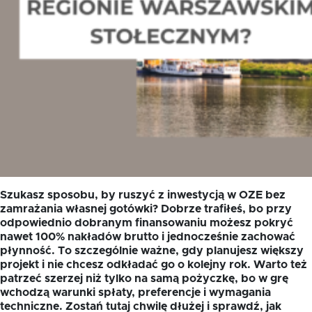
Szukasz sposobu, by ruszyć z inwestycją w OZE bez
zamrażania własnej gotówki? Dobrze trafiłeś, bo przy
odpowiednio dobranym finansowaniu możesz pokryć
nawet 100% nakładów brutto i jednocześnie zachować
płynność. To szczególnie ważne, gdy planujesz większy
projekt i nie chcesz odkładać go o kolejny rok. Warto też
patrzeć szerzej niż tylko na samą pożyczkę, bo w grę
wchodzą warunki spłaty, preferencje i wymagania
techniczne. Zostań tutaj chwilę dłużej i sprawdź, jak