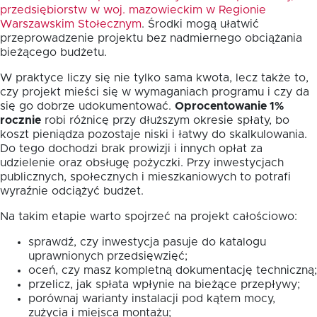
przedsiębiorstw w woj. mazowieckim w Regionie
Warszawskim Stołecznym
. Środki mogą ułatwić
przeprowadzenie projektu bez nadmiernego obciążania
bieżącego budżetu.
W praktyce liczy się nie tylko sama kwota, lecz także to,
czy projekt mieści się w wymaganiach programu i czy da
się go dobrze udokumentować.
Oprocentowanie 1%
rocznie
robi różnicę przy dłuższym okresie spłaty, bo
koszt pieniądza pozostaje niski i łatwy do skalkulowania.
Do tego dochodzi brak prowizji i innych opłat za
udzielenie oraz obsługę pożyczki. Przy inwestycjach
publicznych, społecznych i mieszkaniowych to potrafi
wyraźnie odciążyć budżet.
Na takim etapie warto spojrzeć na projekt całościowo:
sprawdź, czy inwestycja pasuje do katalogu
uprawnionych przedsięwzięć;
oceń, czy masz kompletną dokumentację techniczną;
przelicz, jak spłata wpłynie na bieżące przepływy;
porównaj warianty instalacji pod kątem mocy,
zużycia i miejsca montażu;