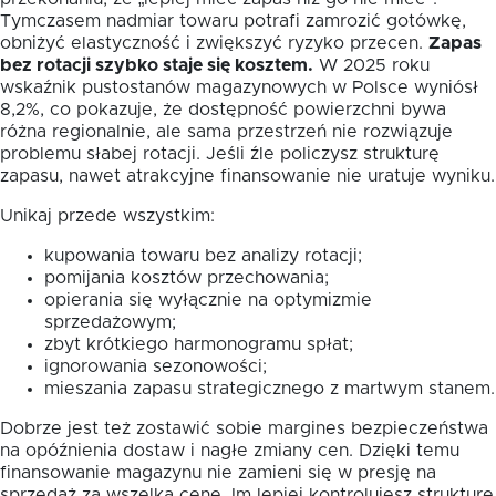
Tymczasem nadmiar towaru potrafi zamrozić gotówkę,
obniżyć elastyczność i zwiększyć ryzyko przecen.
Zapas
bez rotacji szybko staje się kosztem.
W 2025 roku
wskaźnik pustostanów magazynowych w Polsce wyniósł
8,2%, co pokazuje, że dostępność powierzchni bywa
różna regionalnie, ale sama przestrzeń nie rozwiązuje
problemu słabej rotacji. Jeśli źle policzysz strukturę
zapasu, nawet atrakcyjne finansowanie nie uratuje wyniku.
Unikaj przede wszystkim:
kupowania towaru bez analizy rotacji;
pomijania kosztów przechowania;
opierania się wyłącznie na optymizmie
sprzedażowym;
zbyt krótkiego harmonogramu spłat;
ignorowania sezonowości;
mieszania zapasu strategicznego z martwym stanem.
Dobrze jest też zostawić sobie margines bezpieczeństwa
na opóźnienia dostaw i nagłe zmiany cen. Dzięki temu
finansowanie magazynu nie zamieni się w presję na
sprzedaż za wszelką cenę. Im lepiej kontrolujesz strukturę