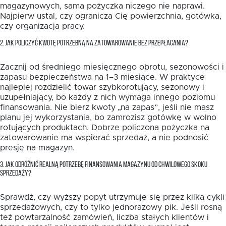
magazynowych, sama pożyczka niczego nie naprawi.
Najpierw ustal, czy ogranicza Cię powierzchnia, gotówka,
czy organizacja pracy.
2. JAK POLICZYĆ KWOTĘ POTRZEBNĄ NA ZATOWAROWANIE BEZ PRZEPŁACANIA?
Zacznij od średniego miesięcznego obrotu, sezonowości i
zapasu bezpieczeństwa na 1–3 miesiące. W praktyce
najlepiej rozdzielić towar szybkorotujący, sezonowy i
uzupełniający, bo każdy z nich wymaga innego poziomu
finansowania. Nie bierz kwoty „na zapas”, jeśli nie masz
planu jej wykorzystania, bo zamrozisz gotówkę w wolno
rotujących produktach. Dobrze policzona pożyczka na
zatowarowanie ma wspierać sprzedaż, a nie podnosić
presję na magazyn.
3. JAK ODRÓŻNIĆ REALNĄ POTRZEBĘ FINANSOWANIA MAGAZYNU OD CHWILOWEGO SKOKU
SPRZEDAŻY?
Sprawdź, czy wyższy popyt utrzymuje się przez kilka cykli
sprzedażowych, czy to tylko jednorazowy pik. Jeśli rosną
też powtarzalność zamówień, liczba stałych klientów i