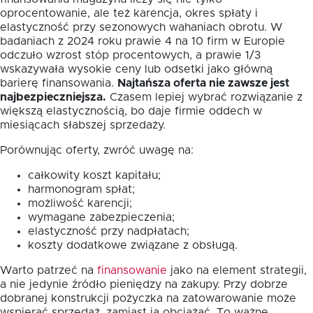
oprocentowanie, ale też karencja, okres spłaty i
elastyczność przy sezonowych wahaniach obrotu. W
badaniach z 2024 roku prawie 4 na 10 firm w Europie
odczuło wzrost stóp procentowych, a prawie 1/3
wskazywała wysokie ceny lub odsetki jako główną
barierę finansowania.
Najtańsza oferta nie zawsze jest
najbezpieczniejsza.
Czasem lepiej wybrać rozwiązanie z
większą elastycznością, bo daje firmie oddech w
miesiącach słabszej sprzedaży.
Porównując oferty, zwróć uwagę na:
całkowity koszt kapitału;
harmonogram spłat;
możliwość karencji;
wymagane zabezpieczenia;
elastyczność przy nadpłatach;
koszty dodatkowe związane z obsługą.
Warto patrzeć na
finansowanie
jako na element strategii,
a nie jedynie źródło pieniędzy na zakupy. Przy dobrze
dobranej konstrukcji pożyczka na zatowarowanie może
wspierać sprzedaż, zamiast ją obciążać. To ważne