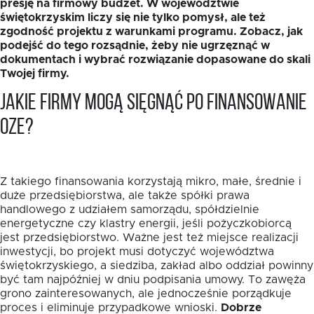
presję na firmowy budżet. W województwie
świętokrzyskim liczy się nie tylko pomysł, ale też
zgodność projektu z warunkami programu. Zobacz, jak
podejść do tego rozsądnie, żeby nie ugrzęznąć w
dokumentach i wybrać rozwiązanie dopasowane do skali
Twojej firmy.
Jakie firmy mogą sięgnąć po finansowanie
EN
OZE?
Z takiego finansowania korzystają mikro, małe, średnie i
duże przedsiębiorstwa, ale także spółki prawa
handlowego z udziałem samorządu, spółdzielnie
energetyczne czy klastry energii, jeśli pożyczkobiorcą
jest przedsiębiorstwo. Ważne jest też miejsce realizacji
inwestycji, bo projekt musi dotyczyć województwa
świętokrzyskiego, a siedziba, zakład albo oddział powinny
być tam najpóźniej w dniu podpisania umowy. To zawęża
grono zainteresowanych, ale jednocześnie porządkuje
proces i eliminuje przypadkowe wnioski.
Dobrze