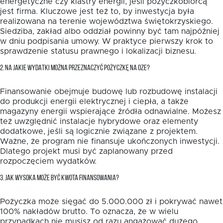
energetyczne czy klastry energii, jeśli pożyczkobiorcą
jest firma. Kluczowe jest też to, by inwestycja była
realizowana na terenie województwa świętokrzyskiego.
Siedziba, zakład albo oddział powinny być tam najpóźniej
w dniu podpisania umowy. W praktyce pierwszy krok to
sprawdzenie statusu prawnego i lokalizacji biznesu.
2. NA JAKIE WYDATKI MOŻNA PRZEZNACZYĆ POŻYCZKĘ NA OZE?
Finansowanie obejmuje budowę lub rozbudowę instalacji
do produkcji energii elektrycznej i ciepła, a także
magazyny energii wspierające źródła odnawialne. Możesz
też uwzględnić instalacje hybrydowe oraz elementy
dodatkowe, jeśli są logicznie związane z projektem.
Ważne, że program nie finansuje ukończonych inwestycji.
Dlatego projekt musi być zaplanowany przed
rozpoczęciem wydatków.
3. JAK WYSOKA MOŻE BYĆ KWOTA FINANSOWANIA?
Pożyczka może sięgać do 5.000.000 zł i pokrywać nawet
100% nakładów brutto. To oznacza, że w wielu
przypadkach nie musisz od razu angażować dużego