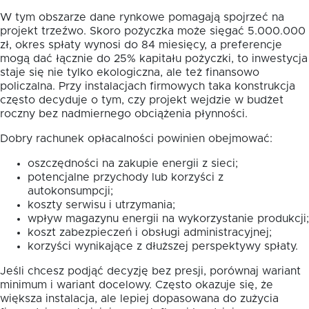
W tym obszarze dane rynkowe pomagają spojrzeć na
projekt trzeźwo. Skoro pożyczka może sięgać 5.000.000
zł, okres spłaty wynosi do 84 miesięcy, a preferencje
mogą dać łącznie do 25% kapitału pożyczki, to inwestycja
staje się nie tylko ekologiczna, ale też finansowo
policzalna. Przy instalacjach firmowych taka konstrukcja
często decyduje o tym, czy projekt wejdzie w budżet
roczny bez nadmiernego obciążenia płynności.
Dobry rachunek opłacalności powinien obejmować:
oszczędności na zakupie energii z sieci;
potencjalne przychody lub korzyści z
autokonsumpcji;
koszty serwisu i utrzymania;
wpływ magazynu energii na wykorzystanie produkcji;
koszt zabezpieczeń i obsługi administracyjnej;
korzyści wynikające z dłuższej perspektywy spłaty.
Jeśli chcesz podjąć decyzję bez presji, porównaj wariant
minimum i wariant docelowy. Często okazuje się, że
większa instalacja, ale lepiej dopasowana do zużycia