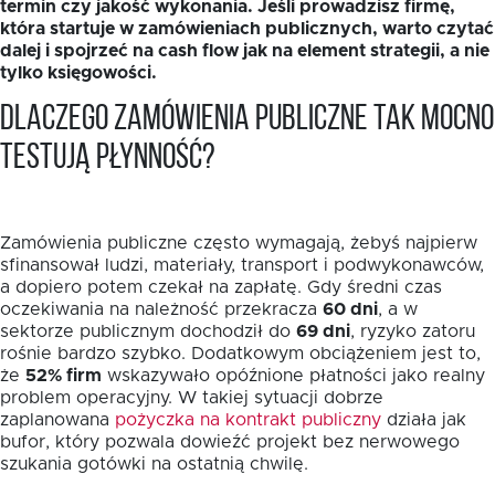
termin czy jakość wykonania. Jeśli prowadzisz firmę,
która startuje w zamówieniach publicznych, warto czytać
dalej i spojrzeć na cash flow jak na element strategii, a nie
tylko księgowości.
Dlaczego zamówienia publiczne tak mocno
testują płynność?
Zamówienia publiczne często wymagają, żebyś najpierw
sfinansował ludzi, materiały, transport i podwykonawców,
a dopiero potem czekał na zapłatę. Gdy średni czas
oczekiwania na należność przekracza
60 dni
, a w
sektorze publicznym dochodził do
69 dni
, ryzyko zatoru
rośnie bardzo szybko. Dodatkowym obciążeniem jest to,
że
52% firm
wskazywało opóźnione płatności jako realny
problem operacyjny. W takiej sytuacji dobrze
zaplanowana
pożyczka na kontrakt publiczny
działa jak
bufor, który pozwala dowieźć projekt bez nerwowego
szukania gotówki na ostatnią chwilę.