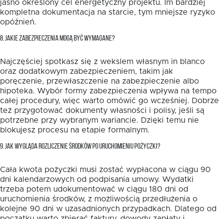
jasno określony cel energetyczny projektu. Im bardziej
kompletna dokumentacja na starcie, tym mniejsze ryzyko
opóźnień.
8. JAKIE ZABEZPIECZENIA MOGĄ BYĆ WYMAGANE?
Najczęściej spotkasz się z wekslem własnym in blanco
oraz dodatkowym zabezpieczeniem, takim jak
poręczenie, przewłaszczenie na zabezpieczenie albo
hipoteka. Wybór formy zabezpieczenia wpływa na tempo
całej procedury, więc warto omówić go wcześniej. Dobrze
też przygotować dokumenty własności i polisy, jeśli są
potrzebne przy wybranym wariancie. Dzięki temu nie
blokujesz procesu na etapie formalnym.
9. JAK WYGLĄDA ROZLICZENIE ŚRODKÓW PO URUCHOMIENIU POŻYCZKI?
Cała kwota pożyczki musi zostać wypłacona w ciągu 90
dni kalendarzowych od podpisania umowy. Wydatki
trzeba potem udokumentować w ciągu 180 dni od
uruchomienia środków, z możliwością przedłużenia o
kolejne 90 dni w uzasadnionych przypadkach. Dlatego od
początku warto zbierać faktury, dowody zapłaty i