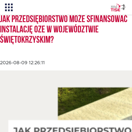
Jak przedsiębiorstwo może sfinansować
instalację OZE w województwie
Pożyczka TISE – 100 % online
świętokrzyskim?
Aktualności
2026-08-09 12:26:11
O TISE
Dlaczego TISE?
Pożyczka rozwojowa TISE
Oferta dla MSP