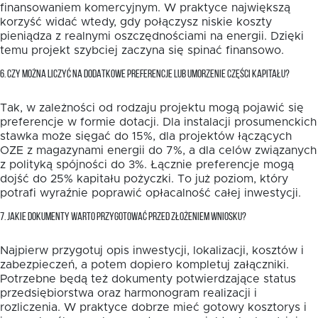
finansowaniem komercyjnym. W praktyce największą
korzyść widać wtedy, gdy połączysz niskie koszty
pieniądza z realnymi oszczędnościami na energii. Dzięki
temu projekt szybciej zaczyna się spinać finansowo.
6. CZY MOŻNA LICZYĆ NA DODATKOWE PREFERENCJE LUB UMORZENIE CZĘŚCI KAPITAŁU?
Tak, w zależności od rodzaju projektu mogą pojawić się
preferencje w formie dotacji. Dla instalacji prosumenckich
stawka może sięgać do 15%, dla projektów łączących
OZE z magazynami energii do 7%, a dla celów związanych
z polityką spójności do 3%. Łącznie preferencje mogą
dojść do 25% kapitału pożyczki. To już poziom, który
potrafi wyraźnie poprawić opłacalność całej inwestycji.
7. JAKIE DOKUMENTY WARTO PRZYGOTOWAĆ PRZED ZŁOŻENIEM WNIOSKU?
Najpierw przygotuj opis inwestycji, lokalizacji, kosztów i
zabezpieczeń, a potem dopiero kompletuj załączniki.
Potrzebne będą też dokumenty potwierdzające status
przedsiębiorstwa oraz harmonogram realizacji i
rozliczenia. W praktyce dobrze mieć gotowy kosztorys i