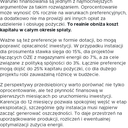
Warunki finansowania są jednym z najmocniejszych
argumentów za takim rozwiązaniem. Oprocentowanie
może wynosić 0% rocznie na warunkach preferencyjnych,
a dodatkowo nie ma prowizji ani innych opłat za
udzielenie i obsługę pożyczki.
To realnie obniża koszt
kapitału w całym okresie spłaty.
Ważne są też preferencje w formie dotacji, bo mogą
poprawić opłacalność inwestycji. W przypadku instalacji
dla prosumenta stawka sięga do 15%, dla projektów
łączących OZE z magazynami energii do 7%, a za cele
związane z polityką spójności do 3%. Łącznie preferencje
mogą dojść do 25% kapitału pożyczki, co dla dużego
projektu robi zauważalną różnicę w budżecie.
Z perspektywy przedsiębiorcy warto porównać nie tylko
oprocentowanie, ale też płynność finansową w
pierwszych miesiącach po uruchomieniu inwestycji.
Karencja do 12 miesięcy pozwala spokojniej wejść w etap
eksploatacji, szczególnie gdy instalacja musi najpierw
zacząć generować oszczędności. To daje przestrzeń na
uporządkowanie produkcji, rozliczeń i ewentualnej
optymalizacji zużycia energii.