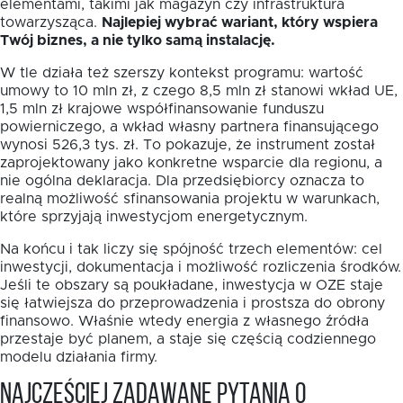
elementami, takimi jak magazyn czy infrastruktura
towarzysząca.
Najlepiej wybrać wariant, który wspiera
Twój biznes, a nie tylko samą instalację.
W tle działa też szerszy kontekst programu: wartość
umowy to 10 mln zł, z czego 8,5 mln zł stanowi wkład UE,
1,5 mln zł krajowe współfinansowanie funduszu
powierniczego, a wkład własny partnera finansującego
wynosi 526,3 tys. zł. To pokazuje, że instrument został
zaprojektowany jako konkretne wsparcie dla regionu, a
nie ogólna deklaracja. Dla przedsiębiorcy oznacza to
realną możliwość sfinansowania projektu w warunkach,
które sprzyjają inwestycjom energetycznym.
Na końcu i tak liczy się spójność trzech elementów: cel
inwestycji, dokumentacja i możliwość rozliczenia środków.
Jeśli te obszary są poukładane, inwestycja w OZE staje
się łatwiejsza do przeprowadzenia i prostsza do obrony
finansowo. Właśnie wtedy energia z własnego źródła
przestaje być planem, a staje się częścią codziennego
modelu działania firmy.
Najczęściej zadawane pytania o