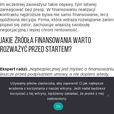
Im wcześniej zauważysz takie objawy, tym łatwiej
zareagować bez presji. W finansowaniu realizacji
kontraktu najdroższe bywa nie samo finansowanie, lecz
spóźniona decyzja. Firma, która wdraża rozwiązanie zanim
pojawi się zator, zachowuje większą swobodę
negocjacyjną i lepiej chroni rentowność.
Jakie źródła finansowania warto
rozważyć przed startem?
Ekspert radzi:
„Najbezpieczniej jest myśleć o finansowaniu
jeszcze przed podpisaniem umowy, a nie dopiero wtedy,
gdy konto zaczyna świecić pustkami. Zanim wybierzesz
Używamy plików ciasteczka, aby zapewnić Ci jak najlepsze
rozwiązanie, policz harmonogram wydatków i sprawdź,
wrażenia z korzystania z naszej witryny. Jeśli nadal będziesz
kiedy dokładnie pojawią się wpływy z kontraktu.
korzystać z tej witryny, będziemy zakładać, że jesteś z niej
Pożyczka dla firmy realizującej zamówienia publiczne ma
zadowolony.
sens wtedy, gdy jest dopasowana do tempa prac, a nie
do ogólnego wyobrażenia o zleceniu. Dobrze dobrany
Ok
bufor daje Ci spokój, a nie dodatkowy chaos.”