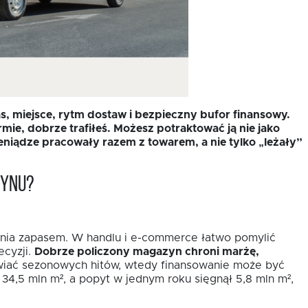
, miejsce, rytm dostaw i bezpieczny bufor finansowy.
mie, dobrze trafiłeś. Możesz potraktować ją nie jako
eniądze pracowały razem z towarem, a nie tylko „leżały”
zynu?
dzania zapasem. W handlu i e-commerce łatwo pomylić
ecyzji.
Dobrze policzony magazyn chroni marżę,
awiać sezonowych hitów, wtedy finansowanie może być
4,5 mln m², a popyt w jednym roku sięgnął 5,8 mln m²,