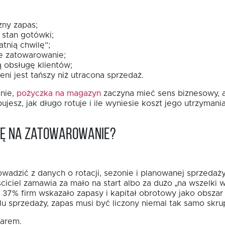
zny zapas;
 stan gotówki;
tnią chwilę”;
 zatowarowanie;
 obsługę klientów;
ni jest tańszy niż utracona sprzedaż.
śnie,
pożyczka na magazyn
zaczyna mieć sens biznesowy, a 
jesz, jak długo rotuje i ile wyniesie koszt jego utrzymania
bę na zatowarowanie?
adzić z danych o rotacji, sezonie i planowanej sprzedaży,
ciciel zamawia za mało na start albo za dużo „na wszelki
7% firm wskazało zapasy i kapitał obrotowy jako obszar i
u sprzedaży, zapas musi być liczony niemal tak samo skrup
warem.