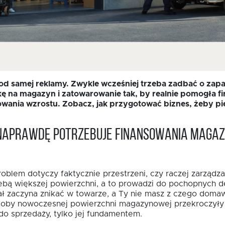
d samej reklamy. Zwykle wcześniej trzeba zadbać o zapas
kę na magazyn i zatowarowanie tak, by realnie pomogła fir
owania wzrostu. Zobacz, jak przygotować biznes, żeby pi
a naprawdę potrzebuje finansowania maga
problem dotyczy faktycznie przestrzeni, czy raczej zarzą
ebą większej powierzchni, a to prowadzi do pochopnych d
tał zaczyna znikać w towarze, a Ty nie masz z czego dom
soby nowoczesnej powierzchni magazynowej przekroczyły 3
 do sprzedaży, tylko jej fundamentem.