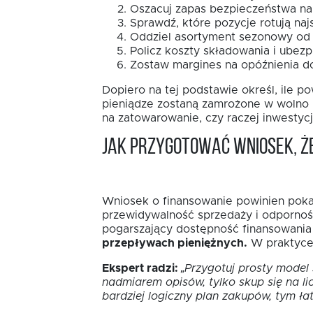
Oszacuj zapas bezpieczeństwa na 
Sprawdź, które pozycje rotują najs
Oddziel asortyment sezonowy od
Policz koszty składowania i ubezp
Zostaw margines na opóźnienia do
Dopiero na tej podstawie określ, ile 
pieniądze zostaną zamrożone w wolno rot
na zatowarowanie, czy raczej inwestyc
Jak przygotować wniosek, ż
Wniosek o finansowanie powinien pokazy
przewidywalność sprzedaży i odporność
pogarszający dostępność finansowania
przepływach pieniężnych.
W praktyce l
Ekspert radzi:
„Przygotuj prosty model
nadmiarem opisów, tylko skup się na li
bardziej logiczny plan zakupów, tym ła