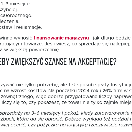
1–3 miesiące.
zybciej.
 całorocznego.
ieczenia.
staw i reklamacje.
powinno wynosić
finansowanie magazynu
i jak długo będzie
ującym towarze. Jeśli wiesz, co sprzedaje się najlepiej, ł
ja w większą powierzchnię.
eby zwiększyć szanse na akceptację?
wać nie tylko potrzebę, ale też sposób spłaty. Instytucje
 na wzrost kosztów. Na początku 2024 roku 26% firm w st
 zewnętrznego, więc dobrze przygotowane liczby napraw
iczy się to, czy pokażesz, że towar nie tylko zajmie miej
 sprzedaży na 3–6 miesięcy i pokaż, kiedy zatowarowanie
czbach, które da się obronić. Dobrze wygląda też podział 
twiej ocenić, czy pożyczka na logistykę rzeczywiście rozwi