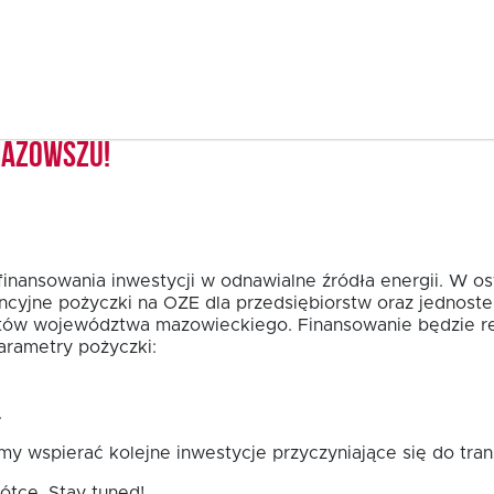
Mazowszu!
finansowania inwestycji w odnawialne źródła energii. W o
ncyjne pożyczki na OZE dla przedsiębiorstw oraz jednost
tów województwa mazowieckiego. Finansowanie będzie re
rametry pożyczki:
.
y wspierać kolejne inwestycje przyczyniające się do tra
ótce. Stay tuned!