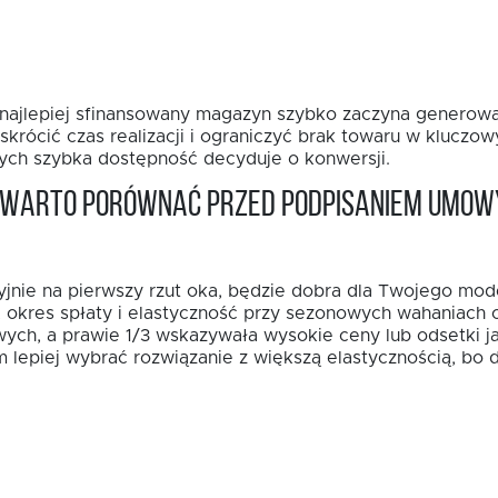
t najlepiej sfinansowany magazyn szybko zaczyna generowa
rócić czas realizacji i ograniczyć brak towaru w kluczo
rych szybka dostępność decyduje o konwersji.
a warto porównać przed podpisaniem umow
yjnie na pierwszy rzut oka, będzie dobra dla Twojego mod
a, okres spłaty i elastyczność przy sezonowych wahaniach 
ych, a prawie 1/3 wskazywała wysokie ceny lub odsetki j
lepiej wybrać rozwiązanie z większą elastycznością, bo d