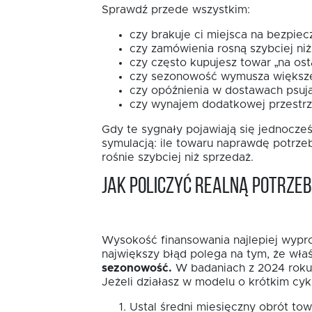
Sprawdź przede wszystkim:
czy brakuje ci miejsca na bezpiec
czy zamówienia rosną szybciej niż
czy często kupujesz towar „na osta
czy sezonowość wymusza większe
czy opóźnienia w dostawach psują
czy wynajem dodatkowej przestrze
Gdy te sygnały pojawiają się jednocze
symulacją: ile towaru naprawdę potrzebu
rośnie szybciej niż sprzedaż.
Jak policzyć realną potrze
Wysokość finansowania najlepiej wyprow
największy błąd polega na tym, że właś
sezonowość.
W badaniach z 2024 roku 3
Jeżeli działasz w modelu o krótkim cykl
Ustal średni miesięczny obrót to