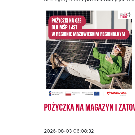
Pożyczka rozwojowa
TISE
Oferta dla MSP
Oferta dla NGO/PES
Fundusz FKIS
Rodo
Pożyczka na magazyn i zato
Dokumenty
2026-08-03 06:08:32