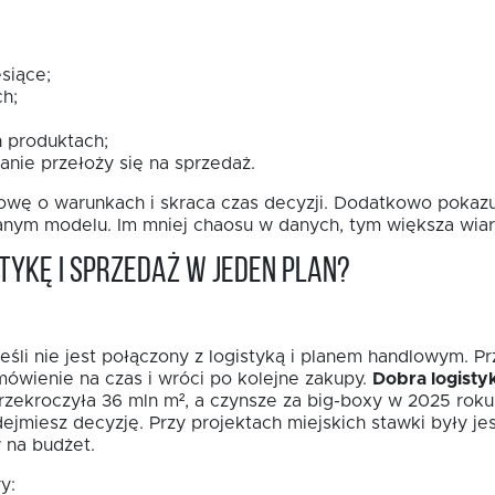
siące;
h;
 produktach;
anie przełoży się na sprzedaż.
wę o warunkach i skraca czas decyzji. Dodatkowo pokazuj
sanym modelu. Im mniej chaosu w danych, tym większa wia
tykę i sprzedaż w jeden plan?
eśli nie jest połączony z logistyką i planem handlowym. P
mówienie na czas i wróci po kolejne zakupy.
Dobra logisty
zekroczyła 36 mln m², a czynsze za big-boxy w 2025 roku
dejmiesz decyzję. Przy projektach miejskich stawki były j
 na budżet.
y: