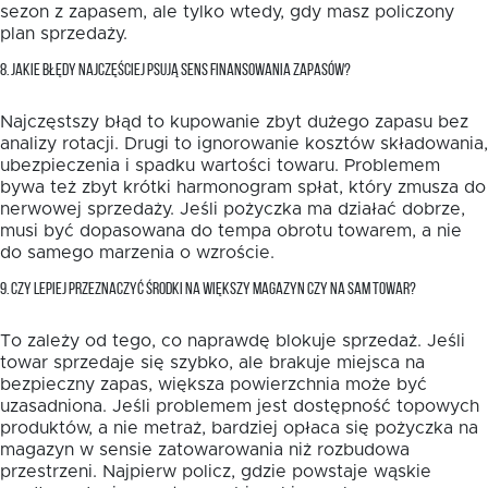
sezon z zapasem, ale tylko wtedy, gdy masz policzony
plan sprzedaży.
8. JAKIE BŁĘDY NAJCZĘŚCIEJ PSUJĄ SENS FINANSOWANIA ZAPASÓW?
Najczęstszy błąd to kupowanie zbyt dużego zapasu bez
analizy rotacji. Drugi to ignorowanie kosztów składowania,
ubezpieczenia i spadku wartości towaru. Problemem
bywa też zbyt krótki harmonogram spłat, który zmusza do
nerwowej sprzedaży. Jeśli pożyczka ma działać dobrze,
musi być dopasowana do tempa obrotu towarem, a nie
do samego marzenia o wzroście.
9. CZY LEPIEJ PRZEZNACZYĆ ŚRODKI NA WIĘKSZY MAGAZYN CZY NA SAM TOWAR?
To zależy od tego, co naprawdę blokuje sprzedaż. Jeśli
towar sprzedaje się szybko, ale brakuje miejsca na
bezpieczny zapas, większa powierzchnia może być
uzasadniona. Jeśli problemem jest dostępność topowych
produktów, a nie metraż, bardziej opłaca się pożyczka na
magazyn w sensie zatowarowania niż rozbudowa
przestrzeni. Najpierw policz, gdzie powstaje wąskie