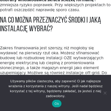
dobrany wnioskodawca skraca ścieżkę formalną
i
zmniejsza ryzyko poprawek. Przy większych projektach to
potrafi oszczędzić naprawdę sporo czasu.
Na co można przeznaczyć środki i jaką
instalację wybrać?
Zakres finansowania jest szerszy, niż mogłoby się
wydawać na pierwszy rzut oka. Możesz sfinansować
budowę lub rozbudowę instalacji OZE wytwarzających
energię elektryczną lub cieplną z promieniowania
słonecznego, a także magazyn energii jako element
uzupełniający. Możliwe są również instalacje off-grid. Do
10% wydatków kwalifikowalnych można przeznaczyć na
Używamy plików ciasteczka, aby zapewnić Ci jak najlepsze
przyłączenie źródeł OZE do sieci energetycznych lub
wrażenia z korzystania z naszej witryny. Jeśli nadal będziesz
ciepłowniczych.
korzystać z tej witryny, będziemy zakładać, że jesteś z niej
zadowolony.
Wybór samej technologii warto oprzeć nie na modzie,
lecz na realnym profilu zużycia energii. W projektach
Ok
publicznych i mieszkaniowych fotowoltaika często