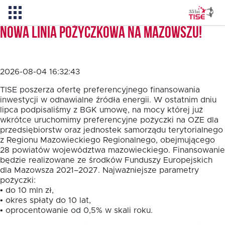
Nowa linia pożyczkowa na Mazowszu!
Aktualności
2026-08-04 16:32:43
O TISE
TISE poszerza ofertę preferencyjnego finansowania
inwestycji w odnawialne źródła energii. W ostatnim dniu
lipca podpisaliśmy z BGK umowę, na mocy której już
wkrótce uruchomimy preferencyjne pożyczki na OZE dla
Dlaczego TISE?
przedsiębiorstw oraz jednostek samorządu terytorialnego
z Regionu Mazowieckiego Regionalnego, obejmującego
28 powiatów województwa mazowieckiego. Finansowanie
Pożyczka rozwojowa TISE – NOWOŚĆ!
będzie realizowane ze środków Funduszy Europejskich
dla Mazowsza 2021–2027. Najważniejsze parametry
pożyczki:
Oferta dla MSP
• do 10 mln zł,
• okres spłaty do 10 lat,
• oprocentowanie od 0,5% w skali roku.
Oferta dla NGO/PES