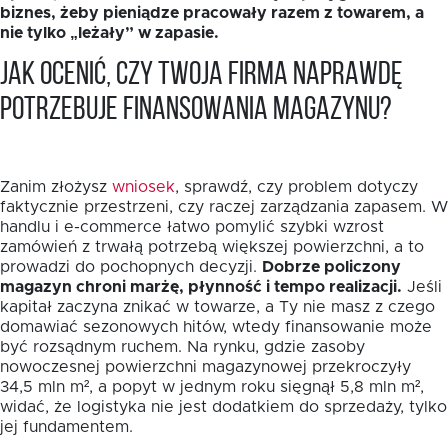
biznes, żeby pieniądze pracowały razem z towarem, a
nie tylko „leżały” w zapasie.
Jak ocenić, czy Twoja firma naprawdę
potrzebuje finansowania magazynu?
Zanim złożysz
wniosek
, sprawdź, czy problem dotyczy
faktycznie przestrzeni, czy raczej zarządzania zapasem. W
handlu i e-commerce łatwo pomylić szybki wzrost
zamówień z trwałą potrzebą większej powierzchni, a to
prowadzi do pochopnych decyzji.
Dobrze policzony
magazyn chroni marżę, płynność i tempo realizacji.
Jeśli
kapitał zaczyna znikać w towarze, a Ty nie masz z czego
domawiać sezonowych hitów, wtedy finansowanie może
być rozsądnym ruchem. Na rynku, gdzie zasoby
nowoczesnej powierzchni magazynowej przekroczyły
34,5 mln m², a popyt w jednym roku sięgnął 5,8 mln m²,
widać, że logistyka nie jest dodatkiem do sprzedaży, tylko
jej fundamentem.