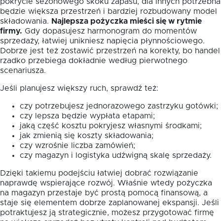
pokrycie sezonowego skoku zapasu, dla innych potrzebna
będzie większa przestrzeń i bardziej rozbudowany model
składowania.
Najlepsza pożyczka mieści się w rytmie
firmy.
Gdy dopasujesz harmonogram do momentów
sprzedaży, łatwiej unikniesz napięcia płynnościowego.
Dobrze jest też zostawić przestrzeń na korekty, bo handel
rzadko przebiega dokładnie według pierwotnego
scenariusza.
Jeśli planujesz większy ruch, sprawdź też:
czy potrzebujesz jednorazowego zastrzyku gotówki;
czy lepsza będzie wypłata etapami;
jaką część kosztu pokryjesz własnymi środkami;
jak zmienią się koszty składowania;
czy wzrośnie liczba zamówień;
czy magazyn i logistyka udźwigną skalę sprzedaży.
Dzięki takiemu podejściu łatwiej dobrać rozwiązanie
naprawdę wspierające rozwój. Właśnie wtedy pożyczka
na magazyn przestaje być prostą pomocą finansową, a
staje się elementem dobrze zaplanowanej ekspansji. Jeśli
potraktujesz ją strategicznie, możesz przygotować firmę