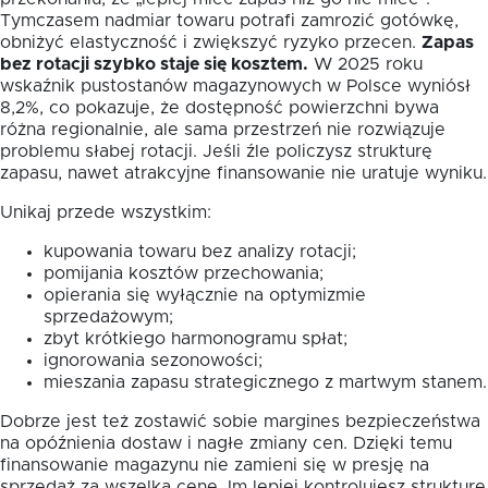
Tymczasem nadmiar towaru potrafi zamrozić gotówkę,
obniżyć elastyczność i zwiększyć ryzyko przecen.
Zapas
bez rotacji szybko staje się kosztem.
W 2025 roku
wskaźnik pustostanów magazynowych w Polsce wyniósł
8,2%, co pokazuje, że dostępność powierzchni bywa
różna regionalnie, ale sama przestrzeń nie rozwiązuje
problemu słabej rotacji. Jeśli źle policzysz strukturę
zapasu, nawet atrakcyjne finansowanie nie uratuje wyniku.
Unikaj przede wszystkim:
kupowania towaru bez analizy rotacji;
pomijania kosztów przechowania;
opierania się wyłącznie na optymizmie
sprzedażowym;
zbyt krótkiego harmonogramu spłat;
ignorowania sezonowości;
mieszania zapasu strategicznego z martwym stanem.
Dobrze jest też zostawić sobie margines bezpieczeństwa
na opóźnienia dostaw i nagłe zmiany cen. Dzięki temu
finansowanie magazynu nie zamieni się w presję na
sprzedaż za wszelką cenę. Im lepiej kontrolujesz strukturę