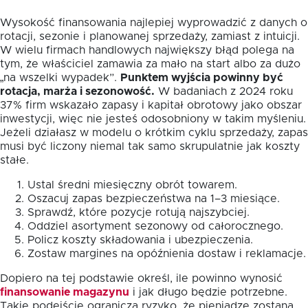
Wysokość finansowania najlepiej wyprowadzić z danych o
rotacji, sezonie i planowanej sprzedaży, zamiast z intuicji.
W wielu firmach handlowych największy błąd polega na
tym, że właściciel zamawia za mało na start albo za dużo
„na wszelki wypadek”.
Punktem wyjścia powinny być
rotacja, marża i sezonowość.
W badaniach z 2024 roku
37% firm wskazało zapasy i kapitał obrotowy jako obszar
inwestycji, więc nie jesteś odosobniony w takim myśleniu.
Jeżeli działasz w modelu o krótkim cyklu sprzedaży, zapas
musi być liczony niemal tak samo skrupulatnie jak koszty
stałe.
Ustal średni miesięczny obrót towarem.
Oszacuj zapas bezpieczeństwa na 1–3 miesiące.
Sprawdź, które pozycje rotują najszybciej.
Oddziel asortyment sezonowy od całorocznego.
Policz koszty składowania i ubezpieczenia.
Zostaw margines na opóźnienia dostaw i reklamacje.
Dopiero na tej podstawie określ, ile powinno wynosić
finansowanie magazynu
i jak długo będzie potrzebne.
Takie podejście ogranicza ryzyko, że pieniądze zostaną