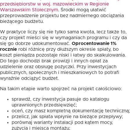
przedsiębiorstw w woj. mazowieckim w Regionie
Warszawskim Stołecznym
. Środki mogą ułatwić
przeprowadzenie projektu bez nadmiernego obciążania
bieżącego budżetu.
W praktyce liczy się nie tylko sama kwota, lecz także to,
czy projekt mieści się w wymaganiach programu i czy da
się go dobrze udokumentować.
Oprocentowanie 1%
rocznie
robi różnicę przy dłuższym okresie spłaty, bo
koszt pieniądza pozostaje niski i łatwy do skalkulowania.
Do tego dochodzi brak prowizji i innych opłat za
udzielenie oraz obsługę pożyczki. Przy inwestycjach
publicznych, społecznych i mieszkaniowych to potrafi
wyraźnie odciążyć budżet.
Na takim etapie warto spojrzeć na projekt całościowo:
sprawdź, czy inwestycja pasuje do katalogu
uprawnionych przedsięwzięć;
oceń, czy masz kompletną dokumentację techniczną;
przelicz, jak spłata wpłynie na bieżące przepływy;
porównaj warianty instalacji pod kątem mocy,
zużycia i miejsca montażu;