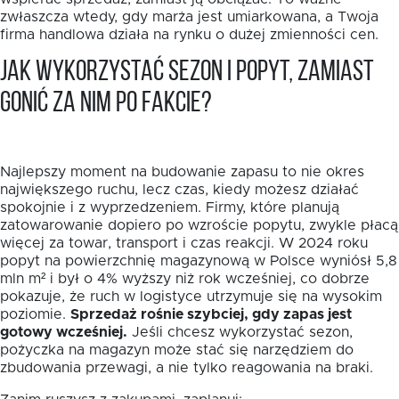
zwłaszcza wtedy, gdy marża jest umiarkowana, a Twoja
firma handlowa działa na rynku o dużej zmienności cen.
Jak wykorzystać sezon i popyt, zamiast
gonić za nim po fakcie?
Najlepszy moment na budowanie zapasu to nie okres
największego ruchu, lecz czas, kiedy możesz działać
spokojnie i z wyprzedzeniem. Firmy, które planują
zatowarowanie dopiero po wzroście popytu, zwykle płacą
więcej za towar, transport i czas reakcji. W 2024 roku
popyt na powierzchnię magazynową w Polsce wyniósł 5,8
mln m² i był o 4% wyższy niż rok wcześniej, co dobrze
pokazuje, że ruch w logistyce utrzymuje się na wysokim
poziomie.
Sprzedaż rośnie szybciej, gdy zapas jest
gotowy wcześniej.
Jeśli chcesz wykorzystać sezon,
pożyczka na magazyn może stać się narzędziem do
zbudowania przewagi, a nie tylko reagowania na braki.