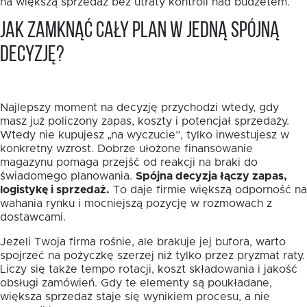
na większą sprzedaż bez utraty kontroli nad budżetem.
Jak zamknąć cały plan w jedną spójną
decyzję?
Najlepszy moment na decyzję przychodzi wtedy, gdy
masz już policzony zapas, koszty i potencjał sprzedaży.
Wtedy nie kupujesz „na wyczucie”, tylko inwestujesz w
konkretny wzrost. Dobrze ułożone finansowanie
magazynu pomaga przejść od reakcji na braki do
świadomego planowania.
Spójna decyzja łączy zapas,
logistykę i sprzedaż.
To daje firmie większą odporność na
wahania rynku i mocniejszą pozycję w rozmowach z
dostawcami.
Jeżeli Twoja firma rośnie, ale brakuje jej bufora, warto
spojrzeć na pożyczkę szerzej niż tylko przez pryzmat raty.
Liczy się także tempo rotacji, koszt składowania i jakość
obsługi zamówień. Gdy te elementy są poukładane,
większa sprzedaż staje się wynikiem procesu, a nie