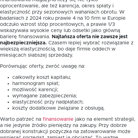
oprocentowanie, ale też karencja, okres spłaty i
elastyczność przy sezonowych wahaniach obrotu. W
badaniach z 2024 roku prawie 4 na 10 firm w Europie
odczuło wzrost stóp procentowych, a prawie 1/3
wskazywała wysokie ceny lub odsetki jako główną
barierę finansowania.
Najtańsza oferta nie zawsze jest
najbezpieczniejsza.
Czasem lepiej wybrać rozwiązanie z
większą elastycznością, bo daje firmie oddech w
miesiącach słabszej sprzedaży.
Porównując oferty, zwróć uwagę na:
całkowity koszt kapitału;
harmonogram spłat;
możliwość karencji;
wymagane zabezpieczenia;
elastyczność przy nadpłatach;
koszty dodatkowe związane z obsługą.
Warto patrzeć na
finansowanie
jako na element strategii,
a nie jedynie źródło pieniędzy na zakupy. Przy dobrze
dobranej konstrukcji pożyczka na zatowarowanie może
wspierać sprzedaż, zamiast ją obciążać. To ważne