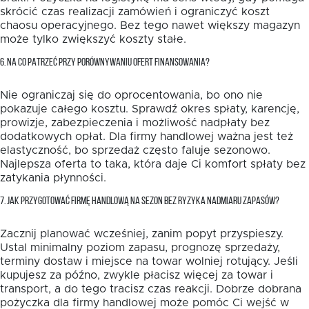
skrócić czas realizacji zamówień i ograniczyć koszt
chaosu operacyjnego. Bez tego nawet większy magazyn
może tylko zwiększyć koszty stałe.
6. NA CO PATRZEĆ PRZY PORÓWNYWANIU OFERT FINANSOWANIA?
Nie ograniczaj się do oprocentowania, bo ono nie
pokazuje całego kosztu. Sprawdź okres spłaty, karencję,
prowizje, zabezpieczenia i możliwość nadpłaty bez
dodatkowych opłat. Dla firmy handlowej ważna jest też
elastyczność, bo sprzedaż często faluje sezonowo.
Najlepsza oferta to taka, która daje Ci komfort spłaty bez
zatykania płynności.
7. JAK PRZYGOTOWAĆ FIRMĘ HANDLOWĄ NA SEZON BEZ RYZYKA NADMIARU ZAPASÓW?
Zacznij planować wcześniej, zanim popyt przyspieszy.
Ustal minimalny poziom zapasu, prognozę sprzedaży,
terminy dostaw i miejsce na towar wolniej rotujący. Jeśli
kupujesz za późno, zwykle płacisz więcej za towar i
transport, a do tego tracisz czas reakcji. Dobrze dobrana
pożyczka dla firmy handlowej może pomóc Ci wejść w