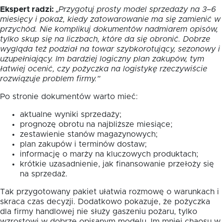
Ekspert radzi:
„Przygotuj prosty model sprzedaży na 3–6
miesięcy i pokaż, kiedy zatowarowanie ma się zamienić w
przychód. Nie komplikuj dokumentów nadmiarem opisów,
tylko skup się na liczbach, które da się obronić. Dobrze
wygląda też podział na towar szybkorotujący, sezonowy i
uzupełniający. Im bardziej logiczny plan zakupów, tym
łatwiej ocenić, czy pożyczka na logistykę rzeczywiście
rozwiązuje problem firmy.”
Po stronie dokumentów warto mieć:
aktualne wyniki sprzedaży;
prognozę obrotu na najbliższe miesiące;
zestawienie stanów magazynowych;
plan zakupów i terminów dostaw;
informację o marży na kluczowych produktach;
krótkie uzasadnienie, jak finansowanie przełoży się
na sprzedaż.
Tak przygotowany pakiet ułatwia rozmowę o warunkach i
skraca czas decyzji. Dodatkowo pokazuje, że pożyczka
dla firmy handlowej nie służy gaszeniu pożaru, tylko
wzrostowi w dobrze opisanym modelu. Im mniej chaosu w