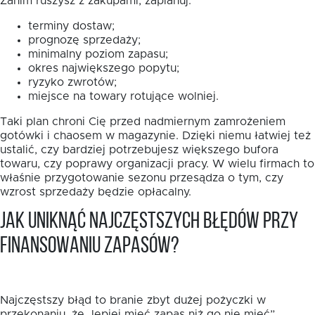
Zanim ruszysz z zakupami, zaplanuj:
terminy dostaw;
prognozę sprzedaży;
minimalny poziom zapasu;
okres największego popytu;
ryzyko zwrotów;
miejsce na towary rotujące wolniej.
Taki plan chroni Cię przed nadmiernym zamrożeniem
gotówki i chaosem w magazynie. Dzięki niemu łatwiej też
ustalić, czy bardziej potrzebujesz większego bufora
towaru, czy poprawy organizacji pracy. W wielu firmach to
właśnie przygotowanie sezonu przesądza o tym, czy
wzrost sprzedaży będzie opłacalny.
Jak uniknąć najczęstszych błędów przy
finansowaniu zapasów?
Najczęstszy błąd to branie zbyt dużej pożyczki w
przekonaniu, że „lepiej mieć zapas niż go nie mieć”.