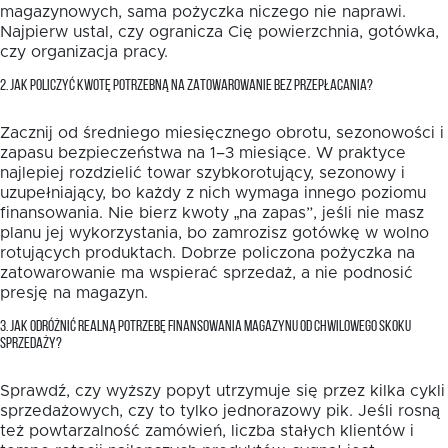
magazynowych, sama pożyczka niczego nie naprawi.
Najpierw ustal, czy ogranicza Cię powierzchnia, gotówka,
czy organizacja pracy.
2. JAK POLICZYĆ KWOTĘ POTRZEBNĄ NA ZATOWAROWANIE BEZ PRZEPŁACANIA?
Zacznij od średniego miesięcznego obrotu, sezonowości i
zapasu bezpieczeństwa na 1–3 miesiące. W praktyce
najlepiej rozdzielić towar szybkorotujący, sezonowy i
uzupełniający, bo każdy z nich wymaga innego poziomu
finansowania. Nie bierz kwoty „na zapas”, jeśli nie masz
planu jej wykorzystania, bo zamrozisz gotówkę w wolno
rotujących produktach. Dobrze policzona pożyczka na
zatowarowanie ma wspierać sprzedaż, a nie podnosić
presję na magazyn.
3. JAK ODRÓŻNIĆ REALNĄ POTRZEBĘ FINANSOWANIA MAGAZYNU OD CHWILOWEGO SKOKU
SPRZEDAŻY?
Sprawdź, czy wyższy popyt utrzymuje się przez kilka cykli
sprzedażowych, czy to tylko jednorazowy pik. Jeśli rosną
też powtarzalność zamówień, liczba stałych klientów i