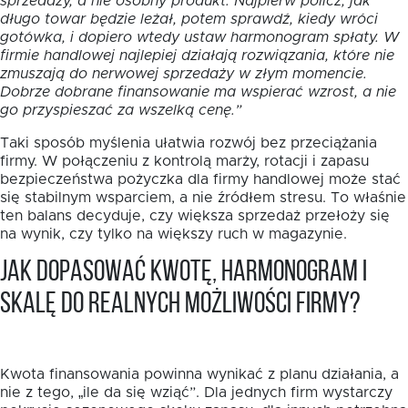
sprzedaży, a nie osobny produkt. Najpierw policz, jak
długo towar będzie leżał, potem sprawdź, kiedy wróci
gotówka, i dopiero wtedy ustaw harmonogram spłaty. W
firmie handlowej najlepiej działają rozwiązania, które nie
zmuszają do nerwowej sprzedaży w złym momencie.
Dobrze dobrane finansowanie ma wspierać wzrost, a nie
go przyspieszać za wszelką cenę.”
Taki sposób myślenia ułatwia rozwój bez przeciążania
firmy. W połączeniu z kontrolą marży, rotacji i zapasu
bezpieczeństwa pożyczka dla firmy handlowej może stać
się stabilnym wsparciem, a nie źródłem stresu. To właśnie
ten balans decyduje, czy większa sprzedaż przełoży się
na wynik, czy tylko na większy ruch w magazynie.
Jak dopasować kwotę, harmonogram i
skalę do realnych możliwości firmy?
Kwota finansowania powinna wynikać z planu działania, a
nie z tego, „ile da się wziąć”. Dla jednych firm wystarczy