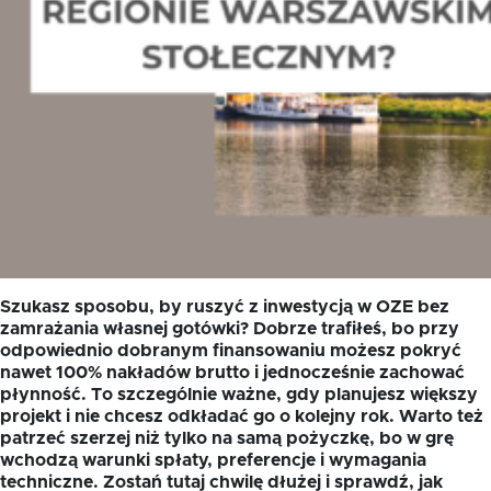
Szukasz sposobu, by ruszyć z inwestycją w OZE bez
zamrażania własnej gotówki? Dobrze trafiłeś, bo przy
odpowiednio dobranym finansowaniu możesz pokryć
nawet 100% nakładów brutto i jednocześnie zachować
płynność. To szczególnie ważne, gdy planujesz większy
projekt i nie chcesz odkładać go o kolejny rok. Warto też
patrzeć szerzej niż tylko na samą pożyczkę, bo w grę
wchodzą warunki spłaty, preferencje i wymagania
techniczne. Zostań tutaj chwilę dłużej i sprawdź, jak