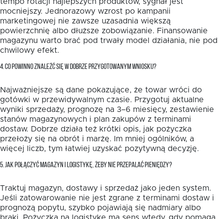
tempo rotacji najlepszych produktów, sygnał jest
mocniejszy. Jednorazowy wzrost po kampanii
marketingowej nie zawsze uzasadnia większą
powierzchnię albo dłuższe zobowiązanie. Finansowanie
magazynu warto brać pod trwały model działania, nie pod
chwilowy efekt.
4. CO POWINNO ZNALEŹĆ SIĘ W DOBRZE PRZYGOTOWANYM WNIOSKU?
Najważniejsze są dane pokazujące, że towar wróci do
gotówki w przewidywalnym czasie. Przygotuj aktualne
wyniki sprzedaży, prognozę na 3–6 miesięcy, zestawienie
stanów magazynowych i plan zakupów z terminami
dostaw. Dobrze działa też krótki opis, jak pożyczka
przełoży się na obrót i marżę. Im mniej ogólników, a
więcej liczb, tym łatwiej uzyskać pozytywną decyzję.
5. JAK POŁĄCZYĆ MAGAZYN I LOGISTYKĘ, ŻEBY NIE PRZEPALAĆ PIENIĘDZY?
Traktuj magazyn, dostawy i sprzedaż jako jeden system.
Jeśli zatowarowanie nie jest zgrane z terminami dostaw i
prognozą popytu, szybko pojawiają się nadmiary albo
braki. Pożyczka na logistykę ma sens wtedy, gdy pomaga