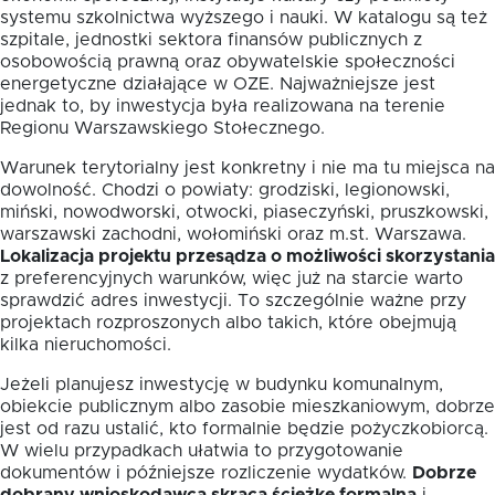
systemu szkolnictwa wyższego i nauki. W katalogu są też
szpitale, jednostki sektora finansów publicznych z
osobowością prawną oraz obywatelskie społeczności
energetyczne działające w OZE. Najważniejsze jest
jednak to, by inwestycja była realizowana na terenie
Regionu Warszawskiego Stołecznego.
Warunek terytorialny jest konkretny i nie ma tu miejsca na
dowolność. Chodzi o powiaty: grodziski, legionowski,
miński, nowodworski, otwocki, piaseczyński, pruszkowski,
warszawski zachodni, wołomiński oraz m.st. Warszawa.
Lokalizacja projektu przesądza o możliwości skorzystania
z preferencyjnych warunków, więc już na starcie warto
sprawdzić adres inwestycji. To szczególnie ważne przy
projektach rozproszonych albo takich, które obejmują
kilka nieruchomości.
Jeżeli planujesz inwestycję w budynku komunalnym,
obiekcie publicznym albo zasobie mieszkaniowym, dobrze
jest od razu ustalić, kto formalnie będzie pożyczkobiorcą.
W wielu przypadkach ułatwia to przygotowanie
dokumentów i późniejsze rozliczenie wydatków.
Dobrze