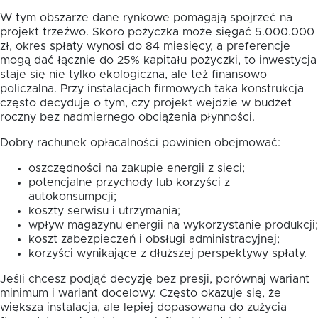
W tym obszarze dane rynkowe pomagają spojrzeć na
projekt trzeźwo. Skoro pożyczka może sięgać 5.000.000
zł, okres spłaty wynosi do 84 miesięcy, a preferencje
mogą dać łącznie do 25% kapitału pożyczki, to inwestycja
staje się nie tylko ekologiczna, ale też finansowo
policzalna. Przy instalacjach firmowych taka konstrukcja
często decyduje o tym, czy projekt wejdzie w budżet
roczny bez nadmiernego obciążenia płynności.
Dobry rachunek opłacalności powinien obejmować:
oszczędności na zakupie energii z sieci;
potencjalne przychody lub korzyści z
autokonsumpcji;
koszty serwisu i utrzymania;
wpływ magazynu energii na wykorzystanie produkcji;
koszt zabezpieczeń i obsługi administracyjnej;
korzyści wynikające z dłuższej perspektywy spłaty.
Jeśli chcesz podjąć decyzję bez presji, porównaj wariant
minimum i wariant docelowy. Często okazuje się, że
większa instalacja, ale lepiej dopasowana do zużycia