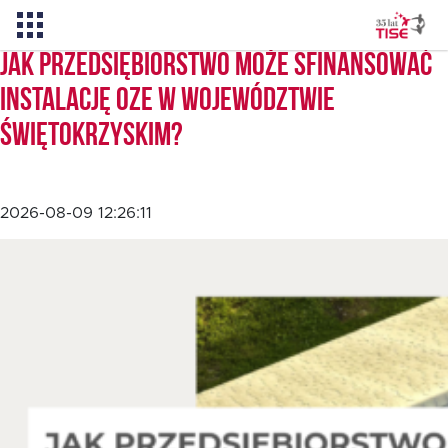
Jak przedsiębiorstwo może sfinansować
instalację OZE w województwie
Pożyczka TISE – 100 % online
świętokrzyskim?
Aktualności
2026-08-09 12:26:11
O TISE
Dlaczego TISE?
Pożyczka rozwojowa TISE
Oferta dla MSP