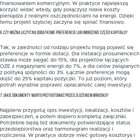
finansowaniem komercyjnym. W praktyce największą
korzyść widać wtedy, gdy połączysz niskie koszty
pieniądza z realnymi oszczędnościami na energii. Dzięki
temu projekt szybciej zaczyna się spinać finansowo.
6. CZY MOŻNA LICZYĆ NA DODATKOWE PREFERENCJE LUB UMORZENIE CZĘŚCI KAPITAŁU?
Tak, w zależności od rodzaju projektu mogą pojawić się
preferencje w formie dotacji. Dla instalacji prosumenckich
stawka może sięgać do 15%, dla projektów łączących
OZE z magazynami energii do 7%, a dla celów związanych
z polityką spójności do 3%. Łącznie preferencje mogą
dojść do 25% kapitału pożyczki. To już poziom, który
potrafi wyraźnie poprawić opłacalność całej inwestycji.
7. JAKIE DOKUMENTY WARTO PRZYGOTOWAĆ PRZED ZŁOŻENIEM WNIOSKU?
Najpierw przygotuj opis inwestycji, lokalizacji, kosztów i
zabezpieczeń, a potem dopiero kompletuj załączniki.
Potrzebne będą też dokumenty potwierdzające status
przedsiębiorstwa oraz harmonogram realizacji i
rozliczenia. W praktyce dobrze mieć gotowy kosztorys i