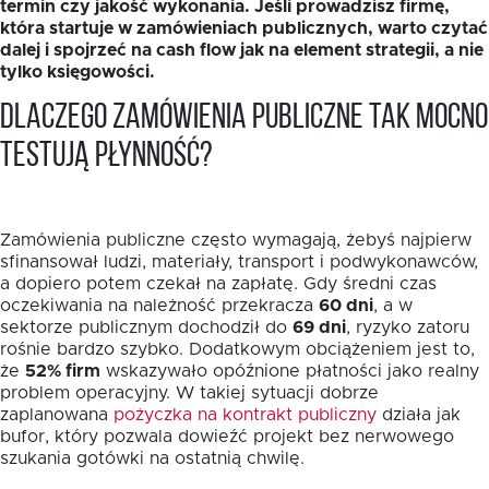
termin czy jakość wykonania. Jeśli prowadzisz firmę,
która startuje w zamówieniach publicznych, warto czytać
dalej i spojrzeć na cash flow jak na element strategii, a nie
tylko księgowości.
Dlaczego zamówienia publiczne tak mocno
testują płynność?
Zamówienia publiczne często wymagają, żebyś najpierw
sfinansował ludzi, materiały, transport i podwykonawców,
a dopiero potem czekał na zapłatę. Gdy średni czas
oczekiwania na należność przekracza
60 dni
, a w
sektorze publicznym dochodził do
69 dni
, ryzyko zatoru
rośnie bardzo szybko. Dodatkowym obciążeniem jest to,
że
52% firm
wskazywało opóźnione płatności jako realny
problem operacyjny. W takiej sytuacji dobrze
zaplanowana
pożyczka na kontrakt publiczny
działa jak
bufor, który pozwala dowieźć projekt bez nerwowego
szukania gotówki na ostatnią chwilę.