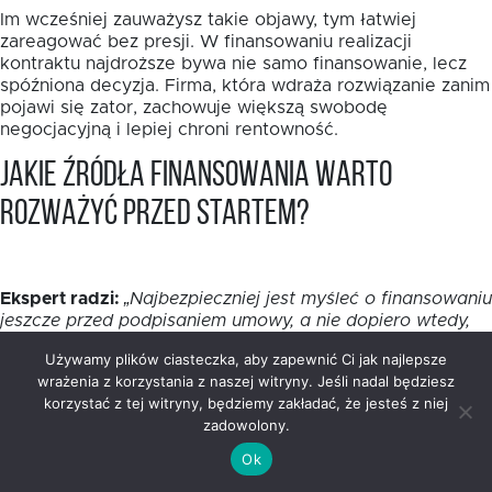
Im wcześniej zauważysz takie objawy, tym łatwiej
zareagować bez presji. W finansowaniu realizacji
kontraktu najdroższe bywa nie samo finansowanie, lecz
spóźniona decyzja. Firma, która wdraża rozwiązanie zanim
pojawi się zator, zachowuje większą swobodę
negocjacyjną i lepiej chroni rentowność.
Jakie źródła finansowania warto
rozważyć przed startem?
Ekspert radzi:
„Najbezpieczniej jest myśleć o finansowaniu
jeszcze przed podpisaniem umowy, a nie dopiero wtedy,
gdy konto zaczyna świecić pustkami. Zanim wybierzesz
Używamy plików ciasteczka, aby zapewnić Ci jak najlepsze
rozwiązanie, policz harmonogram wydatków i sprawdź,
wrażenia z korzystania z naszej witryny. Jeśli nadal będziesz
kiedy dokładnie pojawią się wpływy z kontraktu.
korzystać z tej witryny, będziemy zakładać, że jesteś z niej
Pożyczka dla firmy realizującej zamówienia publiczne ma
zadowolony.
sens wtedy, gdy jest dopasowana do tempa prac, a nie
do ogólnego wyobrażenia o zleceniu. Dobrze dobrany
Ok
bufor daje Ci spokój, a nie dodatkowy chaos.”