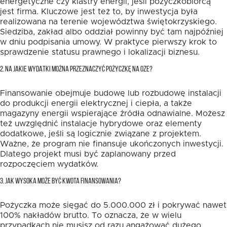
energetyczne czy klastry energii, jeśli pożyczkobiorcą
jest firma. Kluczowe jest też to, by inwestycja była
realizowana na terenie województwa świętokrzyskiego.
Siedziba, zakład albo oddział powinny być tam najpóźniej
w dniu podpisania umowy. W praktyce pierwszy krok to
sprawdzenie statusu prawnego i lokalizacji biznesu.
2. NA JAKIE WYDATKI MOŻNA PRZEZNACZYĆ POŻYCZKĘ NA OZE?
Finansowanie obejmuje budowę lub rozbudowę instalacji
do produkcji energii elektrycznej i ciepła, a także
magazyny energii wspierające źródła odnawialne. Możesz
też uwzględnić instalacje hybrydowe oraz elementy
dodatkowe, jeśli są logicznie związane z projektem.
Ważne, że program nie finansuje ukończonych inwestycji.
Dlatego projekt musi być zaplanowany przed
rozpoczęciem wydatków.
3. JAK WYSOKA MOŻE BYĆ KWOTA FINANSOWANIA?
Pożyczka może sięgać do 5.000.000 zł i pokrywać nawet
100% nakładów brutto. To oznacza, że w wielu
przypadkach nie musisz od razu angażować dużego