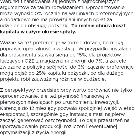
Warunki finansowania są jednym z najmocniejszych
argumentów za takim rozwiązaniem. Oprocentowanie
może wynosić 0% rocznie na warunkach preferencyjnych,
a dodatkowo nie ma prowizji ani innych opłat za
udzielenie i obsługę pożyczki.
To realnie obniża koszt
kapitału w całym okresie spłaty.
Ważne są też preferencje w formie dotacji, bo mogą
poprawić opłacalność inwestycji. W przypadku instalacji
dla prosumenta stawka sięga do 15%, dla projektów
łączących OZE z magazynami energii do 7%, a za cele
związane z polityką spójności do 3%. Łącznie preferencje
mogą dojść do 25% kapitału pożyczki, co dla dużego
projektu robi zauważalną różnicę w budżecie.
Z perspektywy przedsiębiorcy warto porównać nie tylko
oprocentowanie, ale też płynność finansową w
pierwszych miesiącach po uruchomieniu inwestycji.
Karencja do 12 miesięcy pozwala spokojniej wejść w etap
eksploatacji, szczególnie gdy instalacja musi najpierw
zacząć generować oszczędności. To daje przestrzeń na
uporządkowanie produkcji, rozliczeń i ewentualnej
optymalizacji zużycia energii.