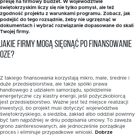
presję na firmowy budżet. W województwie
świętokrzyskim liczy się nie tylko pomysł, ale też
zgodność projektu z warunkami programu. Zobacz, jak
podejść do tego rozsądnie, żeby nie ugrzęznąć w
dokumentach i wybrać rozwiązanie dopasowane do skali
Twojej firmy.
Jakie firmy mogą sięgnąć po finansowanie
EN
OZE?
Z takiego finansowania korzystają mikro, małe, średnie i
duże przedsiębiorstwa, ale także spółki prawa
handlowego z udziałem samorządu, spółdzielnie
energetyczne czy klastry energii, jeśli pożyczkobiorcą
jest przedsiębiorstwo. Ważne jest też miejsce realizacji
inwestycji, bo projekt musi dotyczyć województwa
świętokrzyskiego, a siedziba, zakład albo oddział powinny
być tam najpóźniej w dniu podpisania umowy. To zawęża
grono zainteresowanych, ale jednocześnie porządkuje
proces i eliminuje przypadkowe wnioski.
Dobrze