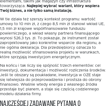
elementami, takimi jak magazyn czy infrastruktura
towarzysząca.
Najlepiej wybrać wariant, który wspiera
Twój biznes, a nie tylko samą instalację.
W tle działa też szerszy kontekst programu: wartość
umowy to 10 mln zł, z czego 8,5 mln zł stanowi wkład UE,
1,5 mln zł krajowe współfinansowanie funduszu
powierniczego, a wkład własny partnera finansującego
wynosi 526,3 tys. zł. To pokazuje, że instrument został
zaprojektowany jako konkretne wsparcie dla regionu, a
nie ogólna deklaracja. Dla przedsiębiorcy oznacza to
realną możliwość sfinansowania projektu w warunkach,
które sprzyjają inwestycjom energetycznym.
Na końcu i tak liczy się spójność trzech elementów: cel
inwestycji, dokumentacja i możliwość rozliczenia środków.
Jeśli te obszary są poukładane, inwestycja w OZE staje
się łatwiejsza do przeprowadzenia i prostsza do obrony
finansowo. Właśnie wtedy energia z własnego źródła
przestaje być planem, a staje się częścią codziennego
modelu działania firmy.
Najczęściej zadawane pytania o