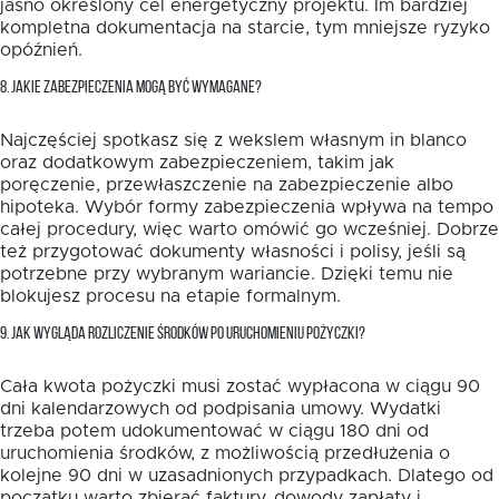
jasno określony cel energetyczny projektu. Im bardziej
kompletna dokumentacja na starcie, tym mniejsze ryzyko
opóźnień.
8. JAKIE ZABEZPIECZENIA MOGĄ BYĆ WYMAGANE?
Najczęściej spotkasz się z wekslem własnym in blanco
oraz dodatkowym zabezpieczeniem, takim jak
poręczenie, przewłaszczenie na zabezpieczenie albo
hipoteka. Wybór formy zabezpieczenia wpływa na tempo
całej procedury, więc warto omówić go wcześniej. Dobrze
też przygotować dokumenty własności i polisy, jeśli są
potrzebne przy wybranym wariancie. Dzięki temu nie
blokujesz procesu na etapie formalnym.
9. JAK WYGLĄDA ROZLICZENIE ŚRODKÓW PO URUCHOMIENIU POŻYCZKI?
Cała kwota pożyczki musi zostać wypłacona w ciągu 90
dni kalendarzowych od podpisania umowy. Wydatki
trzeba potem udokumentować w ciągu 180 dni od
uruchomienia środków, z możliwością przedłużenia o
kolejne 90 dni w uzasadnionych przypadkach. Dlatego od
początku warto zbierać faktury, dowody zapłaty i