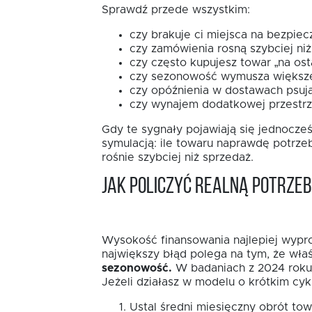
Sprawdź przede wszystkim:
czy brakuje ci miejsca na bezpiec
czy zamówienia rosną szybciej niż
czy często kupujesz towar „na osta
czy sezonowość wymusza większe
czy opóźnienia w dostawach psują
czy wynajem dodatkowej przestrze
Gdy te sygnały pojawiają się jednocze
symulacją: ile towaru naprawdę potrzebu
rośnie szybciej niż sprzedaż.
Jak policzyć realną potrze
Wysokość finansowania najlepiej wyprow
największy błąd polega na tym, że właś
sezonowość.
W badaniach z 2024 roku 3
Jeżeli działasz w modelu o krótkim cykl
Ustal średni miesięczny obrót to