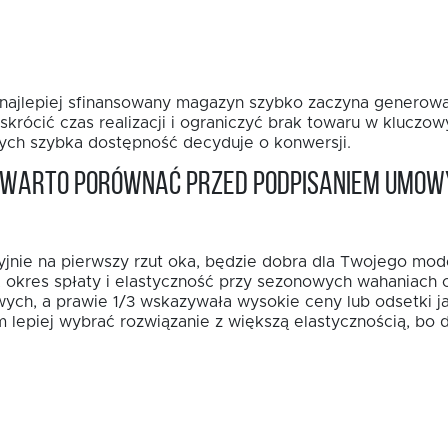
t najlepiej sfinansowany magazyn szybko zaczyna generowa
rócić czas realizacji i ograniczyć brak towaru w kluczo
rych szybka dostępność decyduje o konwersji.
a warto porównać przed podpisaniem umow
yjnie na pierwszy rzut oka, będzie dobra dla Twojego mod
a, okres spłaty i elastyczność przy sezonowych wahaniach 
ych, a prawie 1/3 wskazywała wysokie ceny lub odsetki j
lepiej wybrać rozwiązanie z większą elastycznością, bo d