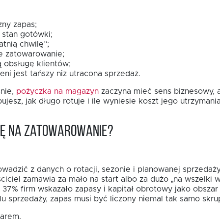
zny zapas;
 stan gotówki;
tnią chwilę”;
 zatowarowanie;
 obsługę klientów;
ni jest tańszy niż utracona sprzedaż.
śnie,
pożyczka na magazyn
zaczyna mieć sens biznesowy, a 
jesz, jak długo rotuje i ile wyniesie koszt jego utrzymania
bę na zatowarowanie?
adzić z danych o rotacji, sezonie i planowanej sprzedaży,
ciciel zamawia za mało na start albo za dużo „na wszelki
7% firm wskazało zapasy i kapitał obrotowy jako obszar i
u sprzedaży, zapas musi być liczony niemal tak samo skrup
warem.