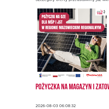
Oferta dla MSP
Oferta dla NGO/PES
Fundusz FKIS
Rodo
Dokumenty
Pożyczka na magazyn i zato
Rekrutujemy
Kontakt
2026-08-03 06:08:32