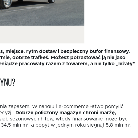
, miejsce, rytm dostaw i bezpieczny bufor finansowy.
mie, dobrze trafiłeś. Możesz potraktować ją nie jako
eniądze pracowały razem z towarem, a nie tylko „leżały”
zynu?
dzania zapasem. W handlu i e-commerce łatwo pomylić
ecyzji.
Dobrze policzony magazyn chroni marżę,
awiać sezonowych hitów, wtedy finansowanie może być
4,5 mln m², a popyt w jednym roku sięgnął 5,8 mln m²,