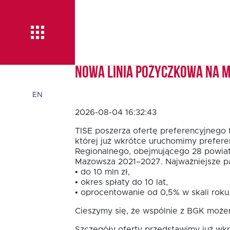
Nowa linia pożyczkowa na 
Aktualności
EN
2026-08-04 16:32:43
O TISE
TISE poszerza ofertę preferencyjnego 
której już wkrótce uruchomimy prefere
Regionalnego, obejmującego 28 powia
Mazowsza 2021–2027. Najważniejsze pa
Dlaczego TISE?
• do 10 mln zł,
• okres spłaty do 10 lat,
• oprocentowanie od 0,5% w skali roku
Pożyczka rozwojowa
Cieszymy się, że wspólnie z BGK możem
TISE – NOWOŚĆ!
Szczegóły oferty przedstawimy już wkr