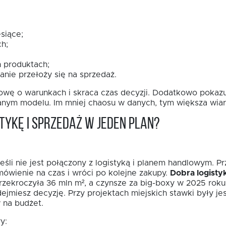
siące;
h;
 produktach;
anie przełoży się na sprzedaż.
wę o warunkach i skraca czas decyzji. Dodatkowo pokazuj
sanym modelu. Im mniej chaosu w danych, tym większa wia
tykę i sprzedaż w jeden plan?
eśli nie jest połączony z logistyką i planem handlowym. P
mówienie na czas i wróci po kolejne zakupy.
Dobra logisty
zekroczyła 36 mln m², a czynsze za big-boxy w 2025 roku
dejmiesz decyzję. Przy projektach miejskich stawki były j
 na budżet.
y: