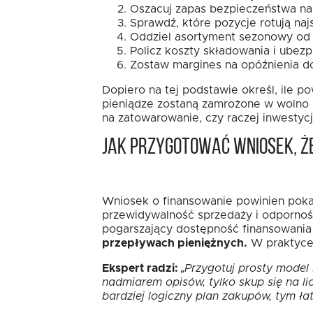
Oszacuj zapas bezpieczeństwa na 
Sprawdź, które pozycje rotują najs
Oddziel asortyment sezonowy od
Policz koszty składowania i ubezp
Zostaw margines na opóźnienia do
Dopiero na tej podstawie określ, ile 
pieniądze zostaną zamrożone w wolno rot
na zatowarowanie, czy raczej inwestyc
Jak przygotować wniosek, ż
Wniosek o finansowanie powinien pokazy
przewidywalność sprzedaży i odporność
pogarszający dostępność finansowania
przepływach pieniężnych.
W praktyce l
Ekspert radzi:
„Przygotuj prosty model
nadmiarem opisów, tylko skup się na li
bardziej logiczny plan zakupów, tym ła