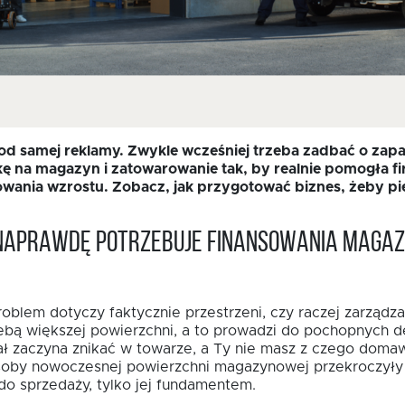
d samej reklamy. Zwykle wcześniej trzeba zadbać o zapas
kę na magazyn i zatowarowanie tak, by realnie pomogła fir
owania wzrostu. Zobacz, jak przygotować biznes, żeby pi
a naprawdę potrzebuje finansowania maga
problem dotyczy faktycznie przestrzeni, czy raczej zarzą
ebą większej powierzchni, a to prowadzi do pochopnych d
tał zaczyna znikać w towarze, a Ty nie masz z czego dom
soby nowoczesnej powierzchni magazynowej przekroczyły 3
 do sprzedaży, tylko jej fundamentem.