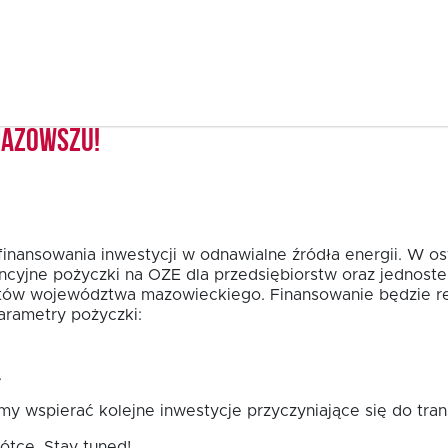
Mazowszu!
finansowania inwestycji w odnawialne źródła energii. W o
ncyjne pożyczki na OZE dla przedsiębiorstw oraz jednost
tów województwa mazowieckiego. Finansowanie będzie re
rametry pożyczki:
.
y wspierać kolejne inwestycje przyczyniające się do tra
ótce. Stay tuned!