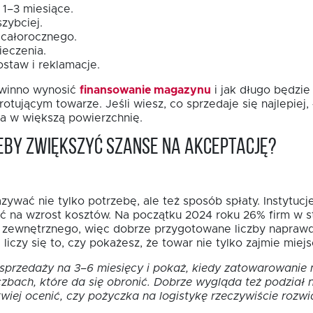
1–3 miesiące.
zybciej.
 całorocznego.
ieczenia.
staw i reklamacje.
powinno wynosić
finansowanie magazynu
i jak długo będzie
ującym towarze. Jeśli wiesz, co sprzedaje się najlepiej, ł
ja w większą powierzchnię.
eby zwiększyć szanse na akceptację?
wać nie tylko potrzebę, ale też sposób spłaty. Instytucje
 na wzrost kosztów. Na początku 2024 roku 26% firm w st
 zewnętrznego, więc dobrze przygotowane liczby napraw
iczy się to, czy pokażesz, że towar nie tylko zajmie miej
 sprzedaży na 3–6 miesięcy i pokaż, kiedy zatowarowanie
czbach, które da się obronić. Dobrze wygląda też podział 
twiej ocenić, czy pożyczka na logistykę rzeczywiście rozwi