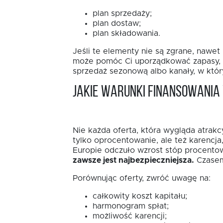
plan sprzedaży;
plan dostaw;
plan składowania.
Jeśli te elementy nie są zgrane, nawe
może pomóc Ci uporządkować zapasy, sk
sprzedaż sezonową albo kanały, w któ
Jakie warunki finansowani
Nie każda oferta, która wygląda atrakc
tylko oprocentowanie, ale też karencj
Europie odczuło wzrost stóp procentow
zawsze jest najbezpieczniejsza.
Czasem 
Porównując oferty, zwróć uwagę na:
całkowity koszt kapitału;
harmonogram spłat;
możliwość karencji;