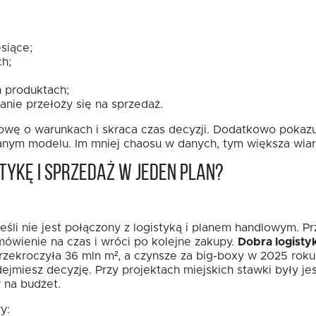
siące;
h;
 produktach;
anie przełoży się na sprzedaż.
wę o warunkach i skraca czas decyzji. Dodatkowo pokazuj
sanym modelu. Im mniej chaosu w danych, tym większa wia
tykę i sprzedaż w jeden plan?
eśli nie jest połączony z logistyką i planem handlowym. P
mówienie na czas i wróci po kolejne zakupy.
Dobra logisty
zekroczyła 36 mln m², a czynsze za big-boxy w 2025 roku
dejmiesz decyzję. Przy projektach miejskich stawki były j
 na budżet.
y: