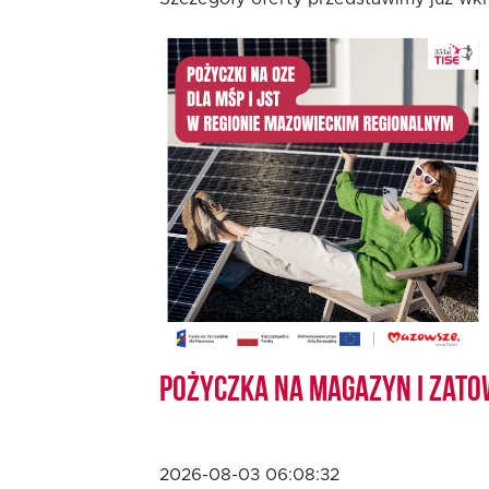
Oferta dla MSP
Oferta dla NGO/PES
Fundusz FKIS
Rodo
Dokumenty
Pożyczka na magazyn i zato
Rekrutujemy
Kontakt
2026-08-03 06:08:32