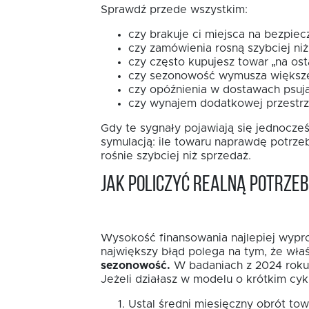
Sprawdź przede wszystkim:
czy brakuje ci miejsca na bezpiec
czy zamówienia rosną szybciej niż
czy często kupujesz towar „na osta
czy sezonowość wymusza większe
czy opóźnienia w dostawach psują
czy wynajem dodatkowej przestrze
Gdy te sygnały pojawiają się jednocze
symulacją: ile towaru naprawdę potrzebu
rośnie szybciej niż sprzedaż.
Jak policzyć realną potrze
Wysokość finansowania najlepiej wyprow
największy błąd polega na tym, że właś
sezonowość.
W badaniach z 2024 roku 3
Jeżeli działasz w modelu o krótkim cykl
Ustal średni miesięczny obrót to