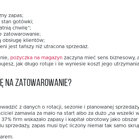
zny zapas;
 stan gotówki;
tnią chwilę”;
 zatowarowanie;
 obsługę klientów;
ni jest tańszy niż utracona sprzedaż.
śnie,
pożyczka na magazyn
zaczyna mieć sens biznesowy, a 
jesz, jak długo rotuje i ile wyniesie koszt jego utrzymania
bę na zatowarowanie?
adzić z danych o rotacji, sezonie i planowanej sprzedaży,
ciciel zamawia za mało na start albo za dużo „na wszelki
7% firm wskazało zapasy i kapitał obrotowy jako obszar i
u sprzedaży, zapas musi być liczony niemal tak samo skrup
warem.