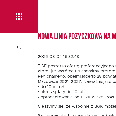
Nowa linia pożyczkowa na 
Aktualności
EN
2026-08-04 16:32:43
O TISE
TISE poszerza ofertę preferencyjnego 
której już wkrótce uruchomimy prefere
Regionalnego, obejmującego 28 powia
Mazowsza 2021–2027. Najważniejsze pa
Dlaczego TISE?
• do 10 mln zł,
• okres spłaty do 10 lat,
• oprocentowanie od 0,5% w skali roku
Pożyczka rozwojowa
Cieszymy się, że wspólnie z BGK możem
TISE – NOWOŚĆ!
Szczegóły oferty przedstawimy już wkr