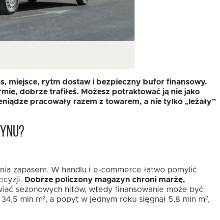
, miejsce, rytm dostaw i bezpieczny bufor finansowy.
mie, dobrze trafiłeś. Możesz potraktować ją nie jako
eniądze pracowały razem z towarem, a nie tylko „leżały”
zynu?
dzania zapasem. W handlu i e-commerce łatwo pomylić
ecyzji.
Dobrze policzony magazyn chroni marżę,
awiać sezonowych hitów, wtedy finansowanie może być
4,5 mln m², a popyt w jednym roku sięgnął 5,8 mln m²,