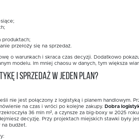
siące;
h;
 produktach;
anie przełoży się na sprzedaż.
wę o warunkach i skraca czas decyzji. Dodatkowo pokazuj
sanym modelu. Im mniej chaosu w danych, tym większa wia
tykę i sprzedaż w jeden plan?
eśli nie jest połączony z logistyką i planem handlowym. P
mówienie na czas i wróci po kolejne zakupy.
Dobra logisty
zekroczyła 36 mln m², a czynsze za big-boxy w 2025 roku
dejmiesz decyzję. Przy projektach miejskich stawki były j
 na budżet.
y: