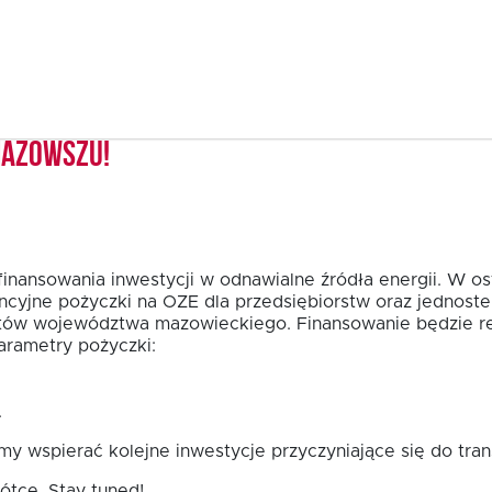
Mazowszu!
finansowania inwestycji w odnawialne źródła energii. W o
ncyjne pożyczki na OZE dla przedsiębiorstw oraz jednost
tów województwa mazowieckiego. Finansowanie będzie re
rametry pożyczki:
.
y wspierać kolejne inwestycje przyczyniające się do tra
ótce. Stay tuned!