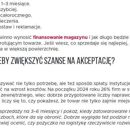
1–3 miesiące.
zybciej.
 całorocznego.
ieczenia.
staw i reklamacje.
powinno wynosić
finansowanie magazynu
i jak długo będzie
ującym towarze. Jeśli wiesz, co sprzedaje się najlepiej, ł
ja w większą powierzchnię.
eby zwiększyć szanse na akceptację?
wać nie tylko potrzebę, ale też sposób spłaty. Instytucje
 na wzrost kosztów. Na początku 2024 roku 26% firm w st
 zewnętrznego, więc dobrze przygotowane liczby napraw
iczy się to, czy pokażesz, że towar nie tylko zajmie miej
 sprzedaży na 3–6 miesięcy i pokaż, kiedy zatowarowanie
czbach, które da się obronić. Dobrze wygląda też podział 
twiej ocenić, czy pożyczka na logistykę rzeczywiście rozwi