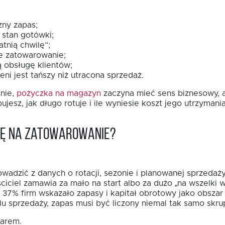
zny zapas;
 stan gotówki;
tnią chwilę”;
 zatowarowanie;
 obsługę klientów;
ni jest tańszy niż utracona sprzedaż.
śnie,
pożyczka na magazyn
zaczyna mieć sens biznesowy, a 
jesz, jak długo rotuje i ile wyniesie koszt jego utrzymania
bę na zatowarowanie?
adzić z danych o rotacji, sezonie i planowanej sprzedaży,
ciciel zamawia za mało na start albo za dużo „na wszelki
7% firm wskazało zapasy i kapitał obrotowy jako obszar i
u sprzedaży, zapas musi być liczony niemal tak samo skrup
warem.