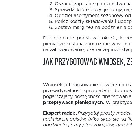
Oszacuj zapas bezpieczeństwa na 
Sprawdź, które pozycje rotują najs
Oddziel asortyment sezonowy od
Policz koszty składowania i ubezp
Zostaw margines na opóźnienia do
Dopiero na tej podstawie określ, ile 
pieniądze zostaną zamrożone w wolno rot
na zatowarowanie, czy raczej inwestyc
Jak przygotować wniosek, ż
Wniosek o finansowanie powinien pokazy
przewidywalność sprzedaży i odporność
pogarszający dostępność finansowania
przepływach pieniężnych.
W praktyce l
Ekspert radzi:
„Przygotuj prosty model
nadmiarem opisów, tylko skup się na li
bardziej logiczny plan zakupów, tym ła