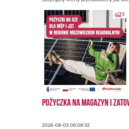
Oferta dla MSP
Oferta dla NGO/PES
Fundusz FKIS
Rodo
Dokumenty
Pożyczka na magazyn i zato
Rekrutujemy
Kontakt
2026-08-03 06:08:32