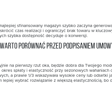
t najlepiej sfinansowany magazyn szybko zaczyna generowa
rócić czas realizacji i ograniczyć brak towaru w kluczo
rych szybka dostępność decyduje o konwersji.
a warto porównać przed podpisaniem umow
yjnie na pierwszy rzut oka, będzie dobra dla Twojego mod
a, okres spłaty i elastyczność przy sezonowych wahaniach 
ych, a prawie 1/3 wskazywała wysokie ceny lub odsetki j
lepiej wybrać rozwiązanie z większą elastycznością, bo d