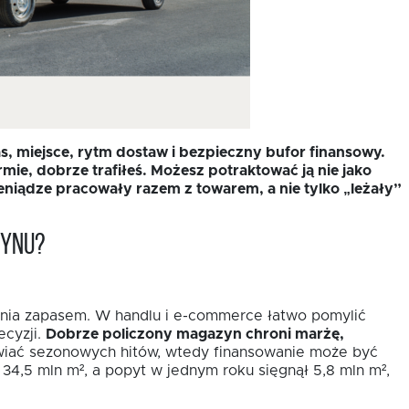
, miejsce, rytm dostaw i bezpieczny bufor finansowy.
mie, dobrze trafiłeś. Możesz potraktować ją nie jako
eniądze pracowały razem z towarem, a nie tylko „leżały”
zynu?
dzania zapasem. W handlu i e-commerce łatwo pomylić
ecyzji.
Dobrze policzony magazyn chroni marżę,
awiać sezonowych hitów, wtedy finansowanie może być
4,5 mln m², a popyt w jednym roku sięgnął 5,8 mln m²,