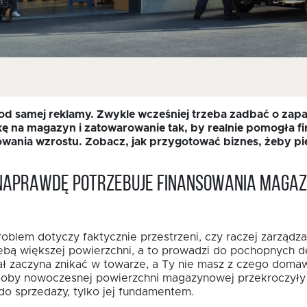
d samej reklamy. Zwykle wcześniej trzeba zadbać o zapas
kę na magazyn i zatowarowanie tak, by realnie pomogła fir
owania wzrostu. Zobacz, jak przygotować biznes, żeby pi
a naprawdę potrzebuje finansowania maga
problem dotyczy faktycznie przestrzeni, czy raczej zarzą
ebą większej powierzchni, a to prowadzi do pochopnych d
tał zaczyna znikać w towarze, a Ty nie masz z czego dom
soby nowoczesnej powierzchni magazynowej przekroczyły 3
 do sprzedaży, tylko jej fundamentem.