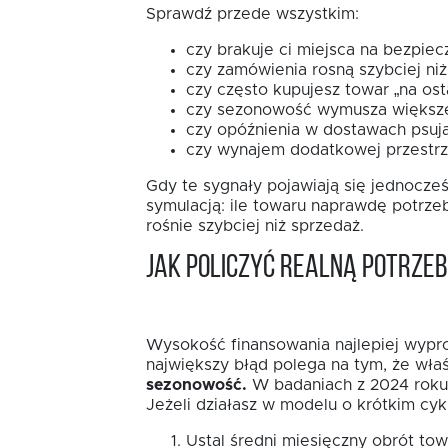
Sprawdź przede wszystkim:
czy brakuje ci miejsca na bezpiec
czy zamówienia rosną szybciej niż
czy często kupujesz towar „na osta
czy sezonowość wymusza większe
czy opóźnienia w dostawach psują
czy wynajem dodatkowej przestrze
Gdy te sygnały pojawiają się jednocze
symulacją: ile towaru naprawdę potrzebu
rośnie szybciej niż sprzedaż.
Jak policzyć realną potrze
Wysokość finansowania najlepiej wyprow
największy błąd polega na tym, że właś
sezonowość.
W badaniach z 2024 roku 3
Jeżeli działasz w modelu o krótkim cykl
Ustal średni miesięczny obrót to