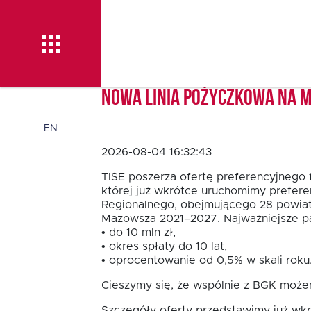
Nowa linia pożyczkowa na 
Aktualności
EN
2026-08-04 16:32:43
O TISE
TISE poszerza ofertę preferencyjnego 
której już wkrótce uruchomimy prefere
Regionalnego, obejmującego 28 powia
Mazowsza 2021–2027. Najważniejsze pa
Dlaczego TISE?
• do 10 mln zł,
• okres spłaty do 10 lat,
• oprocentowanie od 0,5% w skali roku
Pożyczka rozwojowa
Cieszymy się, że wspólnie z BGK możem
TISE – NOWOŚĆ!
Szczegóły oferty przedstawimy już wkr