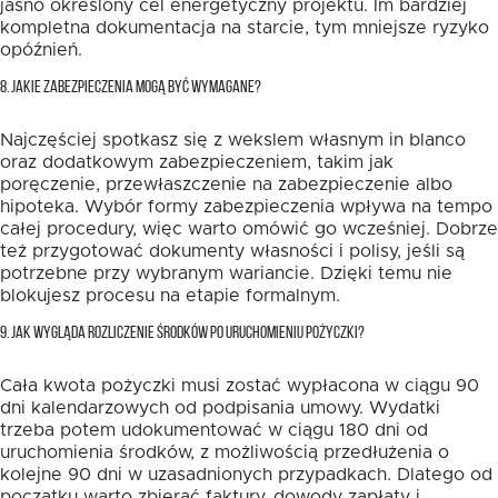
jasno określony cel energetyczny projektu. Im bardziej
kompletna dokumentacja na starcie, tym mniejsze ryzyko
opóźnień.
8. JAKIE ZABEZPIECZENIA MOGĄ BYĆ WYMAGANE?
Najczęściej spotkasz się z wekslem własnym in blanco
oraz dodatkowym zabezpieczeniem, takim jak
poręczenie, przewłaszczenie na zabezpieczenie albo
hipoteka. Wybór formy zabezpieczenia wpływa na tempo
całej procedury, więc warto omówić go wcześniej. Dobrze
też przygotować dokumenty własności i polisy, jeśli są
potrzebne przy wybranym wariancie. Dzięki temu nie
blokujesz procesu na etapie formalnym.
9. JAK WYGLĄDA ROZLICZENIE ŚRODKÓW PO URUCHOMIENIU POŻYCZKI?
Cała kwota pożyczki musi zostać wypłacona w ciągu 90
dni kalendarzowych od podpisania umowy. Wydatki
trzeba potem udokumentować w ciągu 180 dni od
uruchomienia środków, z możliwością przedłużenia o
kolejne 90 dni w uzasadnionych przypadkach. Dlatego od
początku warto zbierać faktury, dowody zapłaty i