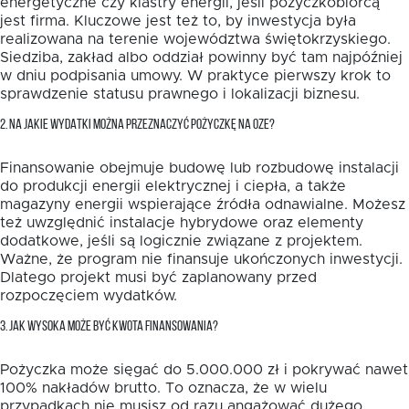
energetyczne czy klastry energii, jeśli pożyczkobiorcą
jest firma. Kluczowe jest też to, by inwestycja była
realizowana na terenie województwa świętokrzyskiego.
Siedziba, zakład albo oddział powinny być tam najpóźniej
w dniu podpisania umowy. W praktyce pierwszy krok to
sprawdzenie statusu prawnego i lokalizacji biznesu.
2. NA JAKIE WYDATKI MOŻNA PRZEZNACZYĆ POŻYCZKĘ NA OZE?
Finansowanie obejmuje budowę lub rozbudowę instalacji
do produkcji energii elektrycznej i ciepła, a także
magazyny energii wspierające źródła odnawialne. Możesz
też uwzględnić instalacje hybrydowe oraz elementy
dodatkowe, jeśli są logicznie związane z projektem.
Ważne, że program nie finansuje ukończonych inwestycji.
Dlatego projekt musi być zaplanowany przed
rozpoczęciem wydatków.
3. JAK WYSOKA MOŻE BYĆ KWOTA FINANSOWANIA?
Pożyczka może sięgać do 5.000.000 zł i pokrywać nawet
100% nakładów brutto. To oznacza, że w wielu
przypadkach nie musisz od razu angażować dużego