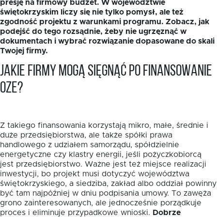
presję na firmowy budżet. W województwie
świętokrzyskim liczy się nie tylko pomysł, ale też
zgodność projektu z warunkami programu. Zobacz, jak
podejść do tego rozsądnie, żeby nie ugrzęznąć w
dokumentach i wybrać rozwiązanie dopasowane do skali
Twojej firmy.
Jakie firmy mogą sięgnąć po finansowanie
EN
OZE?
Z takiego finansowania korzystają mikro, małe, średnie i
duże przedsiębiorstwa, ale także spółki prawa
handlowego z udziałem samorządu, spółdzielnie
energetyczne czy klastry energii, jeśli pożyczkobiorcą
jest przedsiębiorstwo. Ważne jest też miejsce realizacji
inwestycji, bo projekt musi dotyczyć województwa
świętokrzyskiego, a siedziba, zakład albo oddział powinny
być tam najpóźniej w dniu podpisania umowy. To zawęża
grono zainteresowanych, ale jednocześnie porządkuje
proces i eliminuje przypadkowe wnioski.
Dobrze