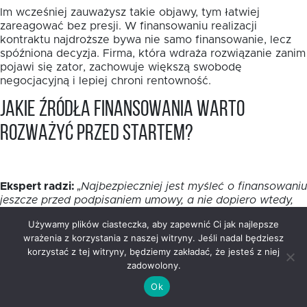
Im wcześniej zauważysz takie objawy, tym łatwiej
zareagować bez presji. W finansowaniu realizacji
kontraktu najdroższe bywa nie samo finansowanie, lecz
spóźniona decyzja. Firma, która wdraża rozwiązanie zanim
pojawi się zator, zachowuje większą swobodę
negocjacyjną i lepiej chroni rentowność.
Jakie źródła finansowania warto
rozważyć przed startem?
Ekspert radzi:
„Najbezpieczniej jest myśleć o finansowaniu
jeszcze przed podpisaniem umowy, a nie dopiero wtedy,
gdy konto zaczyna świecić pustkami. Zanim wybierzesz
Używamy plików ciasteczka, aby zapewnić Ci jak najlepsze
rozwiązanie, policz harmonogram wydatków i sprawdź,
wrażenia z korzystania z naszej witryny. Jeśli nadal będziesz
kiedy dokładnie pojawią się wpływy z kontraktu.
korzystać z tej witryny, będziemy zakładać, że jesteś z niej
Pożyczka dla firmy realizującej zamówienia publiczne ma
zadowolony.
sens wtedy, gdy jest dopasowana do tempa prac, a nie
do ogólnego wyobrażenia o zleceniu. Dobrze dobrany
Ok
bufor daje Ci spokój, a nie dodatkowy chaos.”