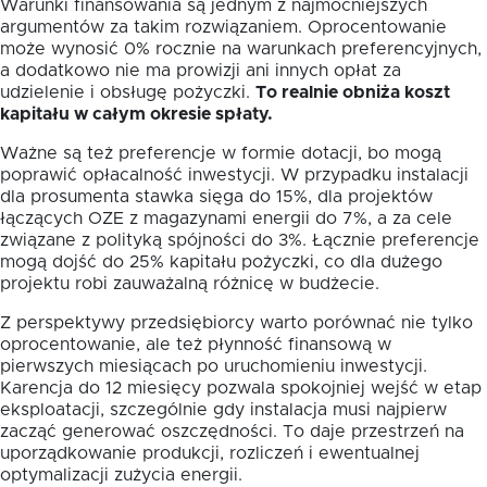
Warunki finansowania są jednym z najmocniejszych
argumentów za takim rozwiązaniem. Oprocentowanie
może wynosić 0% rocznie na warunkach preferencyjnych,
a dodatkowo nie ma prowizji ani innych opłat za
udzielenie i obsługę pożyczki.
To realnie obniża koszt
kapitału w całym okresie spłaty.
Ważne są też preferencje w formie dotacji, bo mogą
poprawić opłacalność inwestycji. W przypadku instalacji
dla prosumenta stawka sięga do 15%, dla projektów
łączących OZE z magazynami energii do 7%, a za cele
związane z polityką spójności do 3%. Łącznie preferencje
mogą dojść do 25% kapitału pożyczki, co dla dużego
projektu robi zauważalną różnicę w budżecie.
Z perspektywy przedsiębiorcy warto porównać nie tylko
oprocentowanie, ale też płynność finansową w
pierwszych miesiącach po uruchomieniu inwestycji.
Karencja do 12 miesięcy pozwala spokojniej wejść w etap
eksploatacji, szczególnie gdy instalacja musi najpierw
zacząć generować oszczędności. To daje przestrzeń na
uporządkowanie produkcji, rozliczeń i ewentualnej
optymalizacji zużycia energii.