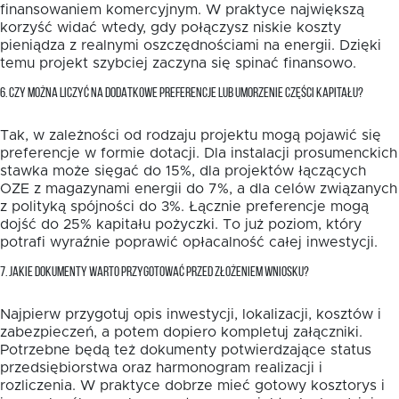
finansowaniem komercyjnym. W praktyce największą
korzyść widać wtedy, gdy połączysz niskie koszty
pieniądza z realnymi oszczędnościami na energii. Dzięki
temu projekt szybciej zaczyna się spinać finansowo.
6. CZY MOŻNA LICZYĆ NA DODATKOWE PREFERENCJE LUB UMORZENIE CZĘŚCI KAPITAŁU?
Tak, w zależności od rodzaju projektu mogą pojawić się
preferencje w formie dotacji. Dla instalacji prosumenckich
stawka może sięgać do 15%, dla projektów łączących
OZE z magazynami energii do 7%, a dla celów związanych
z polityką spójności do 3%. Łącznie preferencje mogą
dojść do 25% kapitału pożyczki. To już poziom, który
potrafi wyraźnie poprawić opłacalność całej inwestycji.
7. JAKIE DOKUMENTY WARTO PRZYGOTOWAĆ PRZED ZŁOŻENIEM WNIOSKU?
Najpierw przygotuj opis inwestycji, lokalizacji, kosztów i
zabezpieczeń, a potem dopiero kompletuj załączniki.
Potrzebne będą też dokumenty potwierdzające status
przedsiębiorstwa oraz harmonogram realizacji i
rozliczenia. W praktyce dobrze mieć gotowy kosztorys i