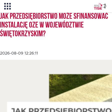
Jak przedsiębiorstwo może sfinansować
instalację OZE w województwie
Pożyczka TISE – 100 % online
świętokrzyskim?
Aktualności
2026-08-09 12:26:11
O TISE
Dlaczego TISE?
Pożyczka rozwojowa TISE
Oferta dla MSP