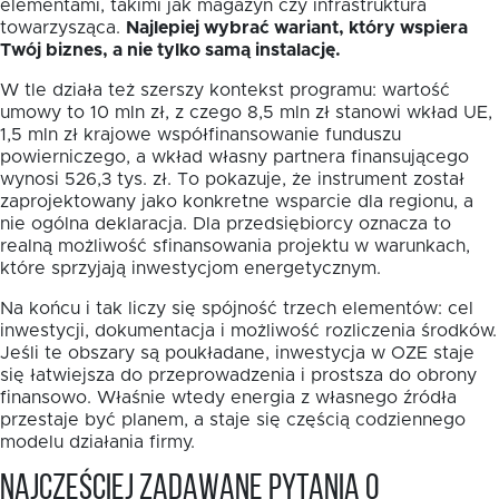
elementami, takimi jak magazyn czy infrastruktura
towarzysząca.
Najlepiej wybrać wariant, który wspiera
Twój biznes, a nie tylko samą instalację.
W tle działa też szerszy kontekst programu: wartość
umowy to 10 mln zł, z czego 8,5 mln zł stanowi wkład UE,
1,5 mln zł krajowe współfinansowanie funduszu
powierniczego, a wkład własny partnera finansującego
wynosi 526,3 tys. zł. To pokazuje, że instrument został
zaprojektowany jako konkretne wsparcie dla regionu, a
nie ogólna deklaracja. Dla przedsiębiorcy oznacza to
realną możliwość sfinansowania projektu w warunkach,
które sprzyjają inwestycjom energetycznym.
Na końcu i tak liczy się spójność trzech elementów: cel
inwestycji, dokumentacja i możliwość rozliczenia środków.
Jeśli te obszary są poukładane, inwestycja w OZE staje
się łatwiejsza do przeprowadzenia i prostsza do obrony
finansowo. Właśnie wtedy energia z własnego źródła
przestaje być planem, a staje się częścią codziennego
modelu działania firmy.
Najczęściej zadawane pytania o