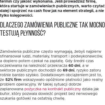
termin czy jakość wykonania. Jeśli prowadzisz firmę,
która startuje w zamówieniach publicznych, warto czytać
dalej i spojrzeć na cash flow jak na element strategii, a nie
tylko księgowości.
Dlaczego zamówienia publiczne tak mocno
testują płynność?
Zamówienia publiczne często wymagają, żebyś najpierw
sfinansował ludzi, materiały, transport i podwykonawców,
a dopiero potem czekał na zapłatę. Gdy średni czas
oczekiwania na należność przekracza
60 dni
, a w
sektorze publicznym dochodził do
69 dni
, ryzyko zatoru
rośnie bardzo szybko. Dodatkowym obciążeniem jest to,
że
52% firm
wskazywało opóźnione płatności jako realny
problem operacyjny. W takiej sytuacji dobrze
zaplanowana
pożyczka na kontrakt publiczny
działa jak
bufor, który pozwala dowieźć projekt bez nerwowego
szukania gotówki na ostatnią chwilę.