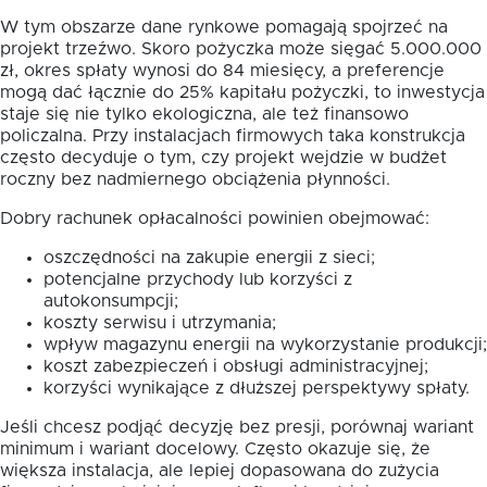
W tym obszarze dane rynkowe pomagają spojrzeć na
projekt trzeźwo. Skoro pożyczka może sięgać 5.000.000
zł, okres spłaty wynosi do 84 miesięcy, a preferencje
mogą dać łącznie do 25% kapitału pożyczki, to inwestycja
staje się nie tylko ekologiczna, ale też finansowo
policzalna. Przy instalacjach firmowych taka konstrukcja
często decyduje o tym, czy projekt wejdzie w budżet
roczny bez nadmiernego obciążenia płynności.
Dobry rachunek opłacalności powinien obejmować:
oszczędności na zakupie energii z sieci;
potencjalne przychody lub korzyści z
autokonsumpcji;
koszty serwisu i utrzymania;
wpływ magazynu energii na wykorzystanie produkcji;
koszt zabezpieczeń i obsługi administracyjnej;
korzyści wynikające z dłuższej perspektywy spłaty.
Jeśli chcesz podjąć decyzję bez presji, porównaj wariant
minimum i wariant docelowy. Często okazuje się, że
większa instalacja, ale lepiej dopasowana do zużycia