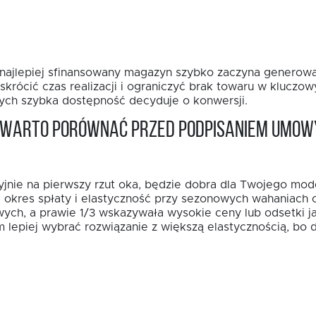
t najlepiej sfinansowany magazyn szybko zaczyna generowa
rócić czas realizacji i ograniczyć brak towaru w kluczo
rych szybka dostępność decyduje o konwersji.
a warto porównać przed podpisaniem umow
yjnie na pierwszy rzut oka, będzie dobra dla Twojego mod
a, okres spłaty i elastyczność przy sezonowych wahaniach 
ych, a prawie 1/3 wskazywała wysokie ceny lub odsetki j
lepiej wybrać rozwiązanie z większą elastycznością, bo d