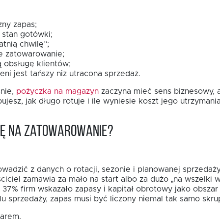
zny zapas;
 stan gotówki;
tnią chwilę”;
 zatowarowanie;
 obsługę klientów;
ni jest tańszy niż utracona sprzedaż.
śnie,
pożyczka na magazyn
zaczyna mieć sens biznesowy, a 
jesz, jak długo rotuje i ile wyniesie koszt jego utrzymania
bę na zatowarowanie?
adzić z danych o rotacji, sezonie i planowanej sprzedaży,
ciciel zamawia za mało na start albo za dużo „na wszelki
7% firm wskazało zapasy i kapitał obrotowy jako obszar i
u sprzedaży, zapas musi być liczony niemal tak samo skrup
warem.