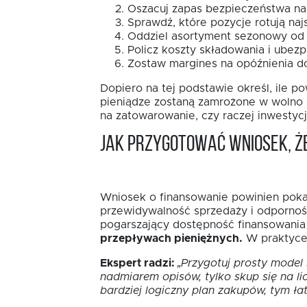
Oszacuj zapas bezpieczeństwa na 
Sprawdź, które pozycje rotują najs
Oddziel asortyment sezonowy od
Policz koszty składowania i ubezp
Zostaw margines na opóźnienia do
Dopiero na tej podstawie określ, ile 
pieniądze zostaną zamrożone w wolno rot
na zatowarowanie, czy raczej inwestyc
Jak przygotować wniosek, ż
Wniosek o finansowanie powinien pokazy
przewidywalność sprzedaży i odporność
pogarszający dostępność finansowania
przepływach pieniężnych.
W praktyce l
Ekspert radzi:
„Przygotuj prosty model
nadmiarem opisów, tylko skup się na li
bardziej logiczny plan zakupów, tym ła