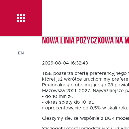
Nowa linia pożyczkowa na 
Aktualności
EN
2026-08-04 16:32:43
O TISE
TISE poszerza ofertę preferencyjnego 
której już wkrótce uruchomimy prefere
Regionalnego, obejmującego 28 powia
Mazowsza 2021–2027. Najważniejsze pa
Dlaczego TISE?
• do 10 mln zł,
• okres spłaty do 10 lat,
• oprocentowanie od 0,5% w skali roku
Pożyczka rozwojowa
Cieszymy się, że wspólnie z BGK możem
TISE – NOWOŚĆ!
Szczegóły oferty przedstawimy już wkr