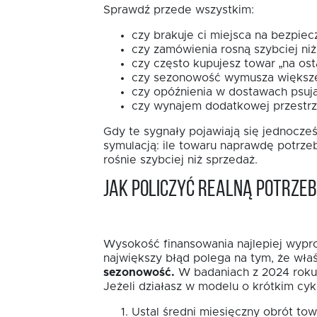
Sprawdź przede wszystkim:
czy brakuje ci miejsca na bezpiec
czy zamówienia rosną szybciej niż
czy często kupujesz towar „na osta
czy sezonowość wymusza większe
czy opóźnienia w dostawach psują
czy wynajem dodatkowej przestrze
Gdy te sygnały pojawiają się jednocze
symulacją: ile towaru naprawdę potrzebu
rośnie szybciej niż sprzedaż.
Jak policzyć realną potrze
Wysokość finansowania najlepiej wyprow
największy błąd polega na tym, że właś
sezonowość.
W badaniach z 2024 roku 3
Jeżeli działasz w modelu o krótkim cykl
Ustal średni miesięczny obrót to