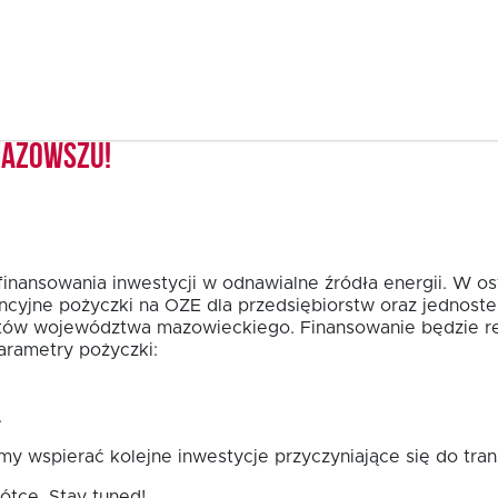
Mazowszu!
finansowania inwestycji w odnawialne źródła energii. W o
ncyjne pożyczki na OZE dla przedsiębiorstw oraz jednost
tów województwa mazowieckiego. Finansowanie będzie re
rametry pożyczki:
.
y wspierać kolejne inwestycje przyczyniające się do tra
ótce. Stay tuned!