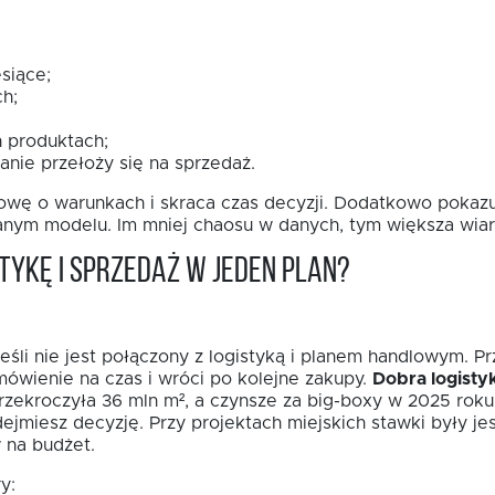
siące;
h;
 produktach;
anie przełoży się na sprzedaż.
wę o warunkach i skraca czas decyzji. Dodatkowo pokazuj
sanym modelu. Im mniej chaosu w danych, tym większa wia
tykę i sprzedaż w jeden plan?
eśli nie jest połączony z logistyką i planem handlowym. P
mówienie na czas i wróci po kolejne zakupy.
Dobra logisty
zekroczyła 36 mln m², a czynsze za big-boxy w 2025 roku
dejmiesz decyzję. Przy projektach miejskich stawki były j
 na budżet.
y: