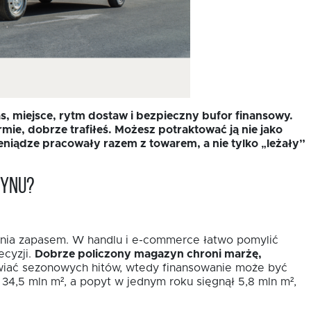
, miejsce, rytm dostaw i bezpieczny bufor finansowy.
mie, dobrze trafiłeś. Możesz potraktować ją nie jako
eniądze pracowały razem z towarem, a nie tylko „leżały”
zynu?
dzania zapasem. W handlu i e-commerce łatwo pomylić
ecyzji.
Dobrze policzony magazyn chroni marżę,
awiać sezonowych hitów, wtedy finansowanie może być
4,5 mln m², a popyt w jednym roku sięgnął 5,8 mln m²,