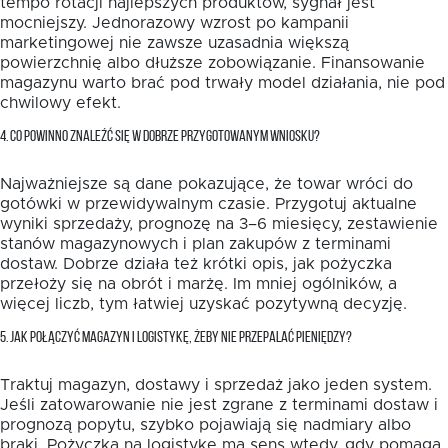
tempo rotacji najlepszych produktów, sygnał jest
mocniejszy. Jednorazowy wzrost po kampanii
marketingowej nie zawsze uzasadnia większą
powierzchnię albo dłuższe zobowiązanie. Finansowanie
magazynu warto brać pod trwały model działania, nie pod
chwilowy efekt.
4. CO POWINNO ZNALEŹĆ SIĘ W DOBRZE PRZYGOTOWANYM WNIOSKU?
Najważniejsze są dane pokazujące, że towar wróci do
gotówki w przewidywalnym czasie. Przygotuj aktualne
wyniki sprzedaży, prognozę na 3–6 miesięcy, zestawienie
stanów magazynowych i plan zakupów z terminami
dostaw. Dobrze działa też krótki opis, jak pożyczka
przełoży się na obrót i marżę. Im mniej ogólników, a
więcej liczb, tym łatwiej uzyskać pozytywną decyzję.
5. JAK POŁĄCZYĆ MAGAZYN I LOGISTYKĘ, ŻEBY NIE PRZEPALAĆ PIENIĘDZY?
Traktuj magazyn, dostawy i sprzedaż jako jeden system.
Jeśli zatowarowanie nie jest zgrane z terminami dostaw i
prognozą popytu, szybko pojawiają się nadmiary albo
braki. Pożyczka na logistykę ma sens wtedy, gdy pomaga