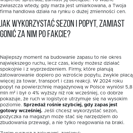
zwłaszcza wtedy, gdy marża jest umiarkowana, a Twoja
firma handlowa działa na rynku o dużej zmienności cen.
Jak wykorzystać sezon i popyt, zamiast
gonić za nim po fakcie?
Najlepszy moment na budowanie zapasu to nie okres
największego ruchu, lecz czas, kiedy możesz działać
spokojnie i z wyprzedzeniem. Firmy, które planują
zatowarowanie dopiero po wzroście popytu, zwykle płacą
więcej za towar, transport i czas reakcji. W 2024 roku
popyt na powierzchnię magazynową w Polsce wyniósł 5,8
mln m² i był o 4% wyższy niż rok wcześniej, co dobrze
pokazuje, że ruch w logistyce utrzymuje się na wysokim
poziomie.
Sprzedaż rośnie szybciej, gdy zapas jest
gotowy wcześniej.
Jeśli chcesz wykorzystać sezon,
pożyczka na magazyn może stać się narzędziem do
zbudowania przewagi, a nie tylko reagowania na braki.