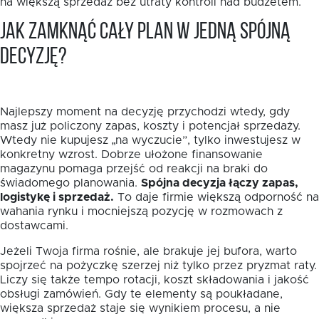
na większą sprzedaż bez utraty kontroli nad budżetem.
Jak zamknąć cały plan w jedną spójną
decyzję?
Najlepszy moment na decyzję przychodzi wtedy, gdy
masz już policzony zapas, koszty i potencjał sprzedaży.
Wtedy nie kupujesz „na wyczucie”, tylko inwestujesz w
konkretny wzrost. Dobrze ułożone finansowanie
magazynu pomaga przejść od reakcji na braki do
świadomego planowania.
Spójna decyzja łączy zapas,
logistykę i sprzedaż.
To daje firmie większą odporność na
wahania rynku i mocniejszą pozycję w rozmowach z
dostawcami.
Jeżeli Twoja firma rośnie, ale brakuje jej bufora, warto
spojrzeć na pożyczkę szerzej niż tylko przez pryzmat raty.
Liczy się także tempo rotacji, koszt składowania i jakość
obsługi zamówień. Gdy te elementy są poukładane,
większa sprzedaż staje się wynikiem procesu, a nie