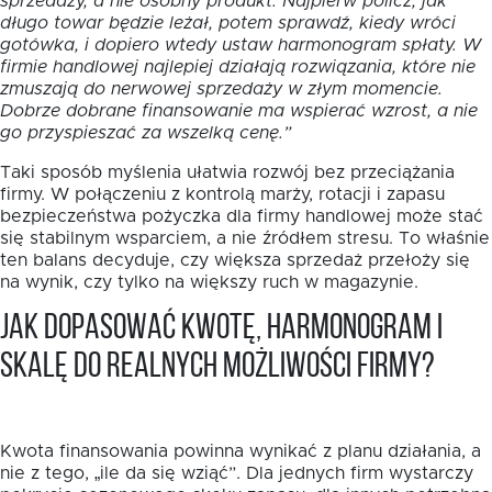
sprzedaży, a nie osobny produkt. Najpierw policz, jak
długo towar będzie leżał, potem sprawdź, kiedy wróci
gotówka, i dopiero wtedy ustaw harmonogram spłaty. W
firmie handlowej najlepiej działają rozwiązania, które nie
zmuszają do nerwowej sprzedaży w złym momencie.
Dobrze dobrane finansowanie ma wspierać wzrost, a nie
go przyspieszać za wszelką cenę.”
Taki sposób myślenia ułatwia rozwój bez przeciążania
firmy. W połączeniu z kontrolą marży, rotacji i zapasu
bezpieczeństwa pożyczka dla firmy handlowej może stać
się stabilnym wsparciem, a nie źródłem stresu. To właśnie
ten balans decyduje, czy większa sprzedaż przełoży się
na wynik, czy tylko na większy ruch w magazynie.
Jak dopasować kwotę, harmonogram i
skalę do realnych możliwości firmy?
Kwota finansowania powinna wynikać z planu działania, a
nie z tego, „ile da się wziąć”. Dla jednych firm wystarczy