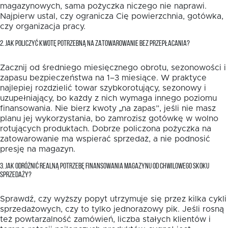
magazynowych, sama pożyczka niczego nie naprawi.
Najpierw ustal, czy ogranicza Cię powierzchnia, gotówka,
czy organizacja pracy.
2. JAK POLICZYĆ KWOTĘ POTRZEBNĄ NA ZATOWAROWANIE BEZ PRZEPŁACANIA?
Zacznij od średniego miesięcznego obrotu, sezonowości i
zapasu bezpieczeństwa na 1–3 miesiące. W praktyce
najlepiej rozdzielić towar szybkorotujący, sezonowy i
uzupełniający, bo każdy z nich wymaga innego poziomu
finansowania. Nie bierz kwoty „na zapas”, jeśli nie masz
planu jej wykorzystania, bo zamrozisz gotówkę w wolno
rotujących produktach. Dobrze policzona pożyczka na
zatowarowanie ma wspierać sprzedaż, a nie podnosić
presję na magazyn.
3. JAK ODRÓŻNIĆ REALNĄ POTRZEBĘ FINANSOWANIA MAGAZYNU OD CHWILOWEGO SKOKU
SPRZEDAŻY?
Sprawdź, czy wyższy popyt utrzymuje się przez kilka cykli
sprzedażowych, czy to tylko jednorazowy pik. Jeśli rosną
też powtarzalność zamówień, liczba stałych klientów i