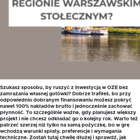
Szukasz sposobu, by ruszyć z inwestycją w OZE bez
zamrażania własnej gotówki? Dobrze trafiłeś, bo przy
odpowiednio dobranym finansowaniu możesz pokryć
nawet 100% nakładów brutto i jednocześnie zachować
płynność. To szczególnie ważne, gdy planujesz większy
projekt i nie chcesz odkładać go o kolejny rok. Warto też
patrzeć szerzej niż tylko na samą pożyczkę, bo w grę
wchodzą warunki spłaty, preferencje i wymagania
techniczne. Zostań tutaj chwilę dłużej i sprawdź, jak