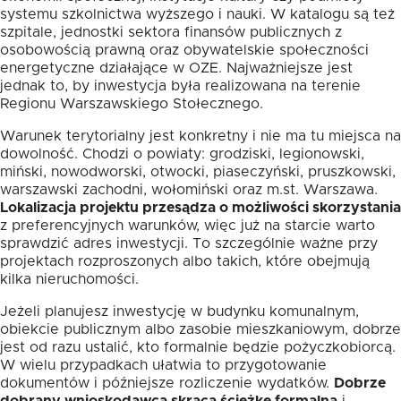
systemu szkolnictwa wyższego i nauki. W katalogu są też
szpitale, jednostki sektora finansów publicznych z
osobowością prawną oraz obywatelskie społeczności
energetyczne działające w OZE. Najważniejsze jest
jednak to, by inwestycja była realizowana na terenie
Regionu Warszawskiego Stołecznego.
Warunek terytorialny jest konkretny i nie ma tu miejsca na
dowolność. Chodzi o powiaty: grodziski, legionowski,
miński, nowodworski, otwocki, piaseczyński, pruszkowski,
warszawski zachodni, wołomiński oraz m.st. Warszawa.
Lokalizacja projektu przesądza o możliwości skorzystania
z preferencyjnych warunków, więc już na starcie warto
sprawdzić adres inwestycji. To szczególnie ważne przy
projektach rozproszonych albo takich, które obejmują
kilka nieruchomości.
Jeżeli planujesz inwestycję w budynku komunalnym,
obiekcie publicznym albo zasobie mieszkaniowym, dobrze
jest od razu ustalić, kto formalnie będzie pożyczkobiorcą.
W wielu przypadkach ułatwia to przygotowanie
dokumentów i późniejsze rozliczenie wydatków.
Dobrze