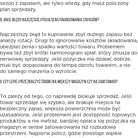
sezon z zapasem, ale tylko wtedy, gdy masz policzony
plan sprzedaży.
8. JAKIE BŁĘDY NAJCZĘŚCIEJ PSUJĄ SENS FINANSOWANIA ZAPASÓW?
Najczęstszy błąd to kupowanie zbyt dużego zapasu bez
analizy rotacji. Drugi to ignorowanie kosztów składowania,
ubezpieczenia i spadku wartości towaru. Problemem
bywa też zbyt krótki harmonogram spłat, który zmusza do
nerwowej sprzedaży. Jeśli pożyczka ma działać dobrze,
musi być dopasowana do tempa obrotu towarem, a nie
do samego marzenia o wzroście.
9. CZY LEPIEJ PRZEZNACZYĆ ŚRODKI NA WIĘKSZY MAGAZYN CZY NA SAM TOWAR?
To zależy od tego, co naprawdę blokuje sprzedaż. Jeśli
towar sprzedaje się szybko, ale brakuje miejsca na
bezpieczny zapas, większa powierzchnia może być
uzasadniona. Jeśli problemem jest dostępność topowych
produktów, a nie metraż, bardziej opłaca się pożyczka na
magazyn w sensie zatowarowania niż rozbudowa
przestrzeni. Najpierw policz, gdzie powstaje wąskie