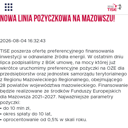
Nowa linia pożyczkowa na Mazowszu!
Aktualności
2026-08-04 16:32:43
O TISE
TISE poszerza ofertę preferencyjnego finansowania
inwestycji w odnawialne źródła energii. W ostatnim dniu
lipca podpisaliśmy z BGK umowę, na mocy której już
wkrótce uruchomimy preferencyjne pożyczki na OZE dla
Dlaczego TISE?
przedsiębiorstw oraz jednostek samorządu terytorialnego
z Regionu Mazowieckiego Regionalnego, obejmującego
28 powiatów województwa mazowieckiego. Finansowanie
Pożyczka rozwojowa TISE – NOWOŚĆ!
będzie realizowane ze środków Funduszy Europejskich
dla Mazowsza 2021–2027. Najważniejsze parametry
pożyczki:
Oferta dla MSP
• do 10 mln zł,
• okres spłaty do 10 lat,
• oprocentowanie od 0,5% w skali roku.
Oferta dla NGO/PES