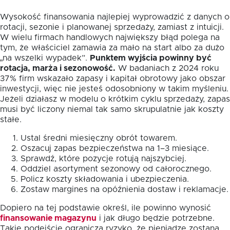
Wysokość finansowania najlepiej wyprowadzić z danych o
rotacji, sezonie i planowanej sprzedaży, zamiast z intuicji.
W wielu firmach handlowych największy błąd polega na
tym, że właściciel zamawia za mało na start albo za dużo
„na wszelki wypadek”.
Punktem wyjścia powinny być
rotacja, marża i sezonowość.
W badaniach z 2024 roku
37% firm wskazało zapasy i kapitał obrotowy jako obszar
inwestycji, więc nie jesteś odosobniony w takim myśleniu.
Jeżeli działasz w modelu o krótkim cyklu sprzedaży, zapas
musi być liczony niemal tak samo skrupulatnie jak koszty
stałe.
Ustal średni miesięczny obrót towarem.
Oszacuj zapas bezpieczeństwa na 1–3 miesiące.
Sprawdź, które pozycje rotują najszybciej.
Oddziel asortyment sezonowy od całorocznego.
Policz koszty składowania i ubezpieczenia.
Zostaw margines na opóźnienia dostaw i reklamacje.
Dopiero na tej podstawie określ, ile powinno wynosić
finansowanie magazynu
i jak długo będzie potrzebne.
Takie podejście ogranicza ryzyko, że pieniądze zostaną