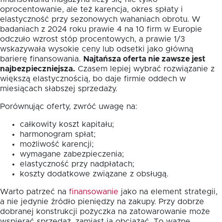
oprocentowanie, ale też karencja, okres spłaty i
elastyczność przy sezonowych wahaniach obrotu. W
badaniach z 2024 roku prawie 4 na 10 firm w Europie
odczuło wzrost stóp procentowych, a prawie 1/3
wskazywała wysokie ceny lub odsetki jako główną
barierę finansowania.
Najtańsza oferta nie zawsze jest
najbezpieczniejsza.
Czasem lepiej wybrać rozwiązanie z
większą elastycznością, bo daje firmie oddech w
miesiącach słabszej sprzedaży.
Porównując oferty, zwróć uwagę na:
całkowity koszt kapitału;
harmonogram spłat;
możliwość karencji;
wymagane zabezpieczenia;
elastyczność przy nadpłatach;
koszty dodatkowe związane z obsługą.
Warto patrzeć na
finansowanie
jako na element strategii,
a nie jedynie źródło pieniędzy na zakupy. Przy dobrze
dobranej konstrukcji pożyczka na zatowarowanie może
wspierać sprzedaż, zamiast ją obciążać. To ważne