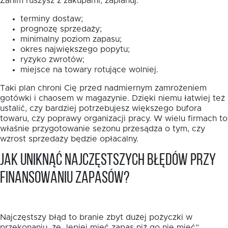
Zanim ruszysz z zakupami, zaplanuj:
terminy dostaw;
prognozę sprzedaży;
minimalny poziom zapasu;
okres największego popytu;
ryzyko zwrotów;
miejsce na towary rotujące wolniej.
Taki plan chroni Cię przed nadmiernym zamrożeniem
gotówki i chaosem w magazynie. Dzięki niemu łatwiej też
ustalić, czy bardziej potrzebujesz większego bufora
towaru, czy poprawy organizacji pracy. W wielu firmach to
właśnie przygotowanie sezonu przesądza o tym, czy
wzrost sprzedaży będzie opłacalny.
Jak uniknąć najczęstszych błędów przy
finansowaniu zapasów?
Najczęstszy błąd to branie zbyt dużej pożyczki w
przekonaniu, że „lepiej mieć zapas niż go nie mieć”.