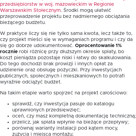
przedsiębiorstw w woj. mazowieckim w Regionie
Warszawskim Stołecznym
. Środki mogą ułatwić
przeprowadzenie projektu bez nadmiernego obciążania
bieżącego budżetu.
W praktyce liczy się nie tylko sama kwota, lecz także to,
czy projekt mieści się w wymaganiach programu i czy da
się go dobrze udokumentować.
Oprocentowanie 1%
rocznie
robi różnicę przy dłuższym okresie spłaty, bo
koszt pieniądza pozostaje niski i łatwy do skalkulowania.
Do tego dochodzi brak prowizji i innych opłat za
udzielenie oraz obsługę pożyczki. Przy inwestycjach
publicznych, społecznych i mieszkaniowych to potrafi
wyraźnie odciążyć budżet.
Na takim etapie warto spojrzeć na projekt całościowo:
sprawdź, czy inwestycja pasuje do katalogu
uprawnionych przedsięwzięć;
oceń, czy masz kompletną dokumentację techniczną;
przelicz, jak spłata wpłynie na bieżące przepływy;
porównaj warianty instalacji pod kątem mocy,
zużycia i miejsca montażu;