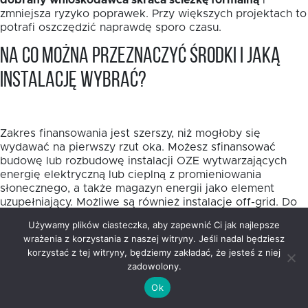
dobrany wnioskodawca skraca ścieżkę formalną
i
zmniejsza ryzyko poprawek. Przy większych projektach to
potrafi oszczędzić naprawdę sporo czasu.
Na co można przeznaczyć środki i jaką
instalację wybrać?
Zakres finansowania jest szerszy, niż mogłoby się
wydawać na pierwszy rzut oka. Możesz sfinansować
budowę lub rozbudowę instalacji OZE wytwarzających
energię elektryczną lub cieplną z promieniowania
słonecznego, a także magazyn energii jako element
uzupełniający. Możliwe są również instalacje off-grid. Do
10% wydatków kwalifikowalnych można przeznaczyć na
Używamy plików ciasteczka, aby zapewnić Ci jak najlepsze
przyłączenie źródeł OZE do sieci energetycznych lub
wrażenia z korzystania z naszej witryny. Jeśli nadal będziesz
ciepłowniczych.
korzystać z tej witryny, będziemy zakładać, że jesteś z niej
zadowolony.
Wybór samej technologii warto oprzeć nie na modzie,
lecz na realnym profilu zużycia energii. W projektach
Ok
publicznych i mieszkaniowych fotowoltaika często