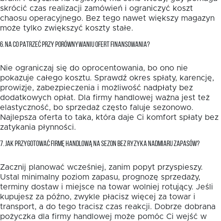
skrócić czas realizacji zamówień i ograniczyć koszt
chaosu operacyjnego. Bez tego nawet większy magazyn
może tylko zwiększyć koszty stałe.
6. NA CO PATRZEĆ PRZY PORÓWNYWANIU OFERT FINANSOWANIA?
Nie ograniczaj się do oprocentowania, bo ono nie
pokazuje całego kosztu. Sprawdź okres spłaty, karencję,
prowizje, zabezpieczenia i możliwość nadpłaty bez
dodatkowych opłat. Dla firmy handlowej ważna jest też
elastyczność, bo sprzedaż często faluje sezonowo.
Najlepsza oferta to taka, która daje Ci komfort spłaty bez
zatykania płynności.
7. JAK PRZYGOTOWAĆ FIRMĘ HANDLOWĄ NA SEZON BEZ RYZYKA NADMIARU ZAPASÓW?
Zacznij planować wcześniej, zanim popyt przyspieszy.
Ustal minimalny poziom zapasu, prognozę sprzedaży,
terminy dostaw i miejsce na towar wolniej rotujący. Jeśli
kupujesz za późno, zwykle płacisz więcej za towar i
transport, a do tego tracisz czas reakcji. Dobrze dobrana
pożyczka dla firmy handlowej może pomóc Ci wejść w