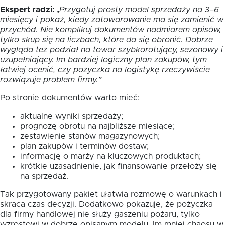
Ekspert radzi:
„Przygotuj prosty model sprzedaży na 3–6
miesięcy i pokaż, kiedy zatowarowanie ma się zamienić w
przychód. Nie komplikuj dokumentów nadmiarem opisów,
tylko skup się na liczbach, które da się obronić. Dobrze
wygląda też podział na towar szybkorotujący, sezonowy i
uzupełniający. Im bardziej logiczny plan zakupów, tym
łatwiej ocenić, czy pożyczka na logistykę rzeczywiście
rozwiązuje problem firmy.”
Po stronie dokumentów warto mieć:
aktualne wyniki sprzedaży;
prognozę obrotu na najbliższe miesiące;
zestawienie stanów magazynowych;
plan zakupów i terminów dostaw;
informację o marży na kluczowych produktach;
krótkie uzasadnienie, jak finansowanie przełoży się
na sprzedaż.
Tak przygotowany pakiet ułatwia rozmowę o warunkach i
skraca czas decyzji. Dodatkowo pokazuje, że pożyczka
dla firmy handlowej nie służy gaszeniu pożaru, tylko
wzrostowi w dobrze opisanym modelu. Im mniej chaosu w