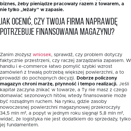
biznes, żeby pieniądze pracowały razem z towarem, a
nie tylko „leżały” w zapasie.
Jak ocenić, czy Twoja firma naprawdę
potrzebuje finansowania magazynu?
Zanim złożysz
wniosek
, sprawdź, czy problem dotyczy
faktycznie przestrzeni, czy raczej zarządzania zapasem. W
handlu i e-commerce łatwo pomylić szybki wzrost
zamówień z trwałą potrzebą większej powierzchni, a to
prowadzi do pochopnych decyzji.
Dobrze policzony
magazyn chroni marżę, płynność i tempo realizacji.
Jeśli
kapitał zaczyna znikać w towarze, a Ty nie masz z czego
domawiać sezonowych hitów, wtedy finansowanie może
być rozsądnym ruchem. Na rynku, gdzie zasoby
nowoczesnej powierzchni magazynowej przekroczyły
34,5 mln m², a popyt w jednym roku sięgnął 5,8 mln m²,
widać, że logistyka nie jest dodatkiem do sprzedaży, tylko
jej fundamentem.