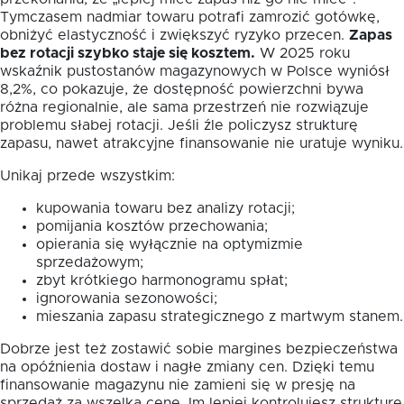
Tymczasem nadmiar towaru potrafi zamrozić gotówkę,
obniżyć elastyczność i zwiększyć ryzyko przecen.
Zapas
bez rotacji szybko staje się kosztem.
W 2025 roku
wskaźnik pustostanów magazynowych w Polsce wyniósł
8,2%, co pokazuje, że dostępność powierzchni bywa
różna regionalnie, ale sama przestrzeń nie rozwiązuje
problemu słabej rotacji. Jeśli źle policzysz strukturę
zapasu, nawet atrakcyjne finansowanie nie uratuje wyniku.
Unikaj przede wszystkim:
kupowania towaru bez analizy rotacji;
pomijania kosztów przechowania;
opierania się wyłącznie na optymizmie
sprzedażowym;
zbyt krótkiego harmonogramu spłat;
ignorowania sezonowości;
mieszania zapasu strategicznego z martwym stanem.
Dobrze jest też zostawić sobie margines bezpieczeństwa
na opóźnienia dostaw i nagłe zmiany cen. Dzięki temu
finansowanie magazynu nie zamieni się w presję na
sprzedaż za wszelką cenę. Im lepiej kontrolujesz strukturę