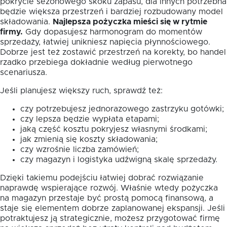
pokrycie sezonowego skoku zapasu, dla innych potrzebna
będzie większa przestrzeń i bardziej rozbudowany model
składowania.
Najlepsza pożyczka mieści się w rytmie
firmy.
Gdy dopasujesz harmonogram do momentów
sprzedaży, łatwiej unikniesz napięcia płynnościowego.
Dobrze jest też zostawić przestrzeń na korekty, bo handel
rzadko przebiega dokładnie według pierwotnego
scenariusza.
Jeśli planujesz większy ruch, sprawdź też:
czy potrzebujesz jednorazowego zastrzyku gotówki;
czy lepsza będzie wypłata etapami;
jaką część kosztu pokryjesz własnymi środkami;
jak zmienią się koszty składowania;
czy wzrośnie liczba zamówień;
czy magazyn i logistyka udźwigną skalę sprzedaży.
Dzięki takiemu podejściu łatwiej dobrać rozwiązanie
naprawdę wspierające rozwój. Właśnie wtedy pożyczka
na magazyn przestaje być prostą pomocą finansową, a
staje się elementem dobrze zaplanowanej ekspansji. Jeśli
potraktujesz ją strategicznie, możesz przygotować firmę