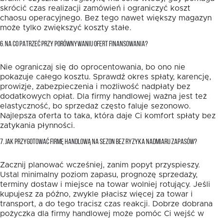
skrócić czas realizacji zamówień i ograniczyć koszt
chaosu operacyjnego. Bez tego nawet większy magazyn
może tylko zwiększyć koszty stałe.
6. NA CO PATRZEĆ PRZY PORÓWNYWANIU OFERT FINANSOWANIA?
Nie ograniczaj się do oprocentowania, bo ono nie
pokazuje całego kosztu. Sprawdź okres spłaty, karencję,
prowizje, zabezpieczenia i możliwość nadpłaty bez
dodatkowych opłat. Dla firmy handlowej ważna jest też
elastyczność, bo sprzedaż często faluje sezonowo.
Najlepsza oferta to taka, która daje Ci komfort spłaty bez
zatykania płynności.
7. JAK PRZYGOTOWAĆ FIRMĘ HANDLOWĄ NA SEZON BEZ RYZYKA NADMIARU ZAPASÓW?
Zacznij planować wcześniej, zanim popyt przyspieszy.
Ustal minimalny poziom zapasu, prognozę sprzedaży,
terminy dostaw i miejsce na towar wolniej rotujący. Jeśli
kupujesz za późno, zwykle płacisz więcej za towar i
transport, a do tego tracisz czas reakcji. Dobrze dobrana
pożyczka dla firmy handlowej może pomóc Ci wejść w