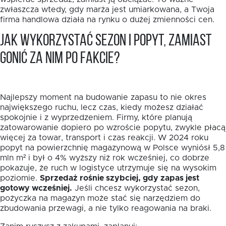
zwłaszcza wtedy, gdy marża jest umiarkowana, a Twoja
firma handlowa działa na rynku o dużej zmienności cen.
Jak wykorzystać sezon i popyt, zamiast
gonić za nim po fakcie?
Najlepszy moment na budowanie zapasu to nie okres
największego ruchu, lecz czas, kiedy możesz działać
spokojnie i z wyprzedzeniem. Firmy, które planują
zatowarowanie dopiero po wzroście popytu, zwykle płacą
więcej za towar, transport i czas reakcji. W 2024 roku
popyt na powierzchnię magazynową w Polsce wyniósł 5,8
mln m² i był o 4% wyższy niż rok wcześniej, co dobrze
pokazuje, że ruch w logistyce utrzymuje się na wysokim
poziomie.
Sprzedaż rośnie szybciej, gdy zapas jest
gotowy wcześniej.
Jeśli chcesz wykorzystać sezon,
pożyczka na magazyn może stać się narzędziem do
zbudowania przewagi, a nie tylko reagowania na braki.