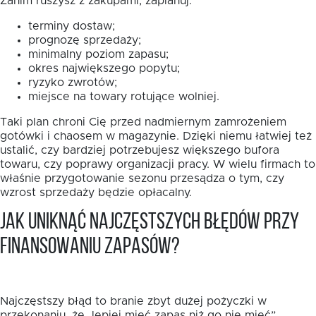
Zanim ruszysz z zakupami, zaplanuj:
terminy dostaw;
prognozę sprzedaży;
minimalny poziom zapasu;
okres największego popytu;
ryzyko zwrotów;
miejsce na towary rotujące wolniej.
Taki plan chroni Cię przed nadmiernym zamrożeniem
gotówki i chaosem w magazynie. Dzięki niemu łatwiej też
ustalić, czy bardziej potrzebujesz większego bufora
towaru, czy poprawy organizacji pracy. W wielu firmach to
właśnie przygotowanie sezonu przesądza o tym, czy
wzrost sprzedaży będzie opłacalny.
Jak uniknąć najczęstszych błędów przy
finansowaniu zapasów?
Najczęstszy błąd to branie zbyt dużej pożyczki w
przekonaniu, że „lepiej mieć zapas niż go nie mieć”.