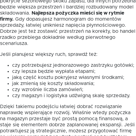
pokrycie sezonowego skoku zapasu, dla innych potrzebna
będzie większa przestrzeń i bardziej rozbudowany model
składowania.
Najlepsza pożyczka mieści się w rytmie
firmy.
Gdy dopasujesz harmonogram do momentów
sprzedaży, łatwiej unikniesz napięcia płynnościowego.
Dobrze jest też zostawić przestrzeń na korekty, bo handel
rzadko przebiega dokładnie według pierwotnego
scenariusza.
Jeśli planujesz większy ruch, sprawdź też:
czy potrzebujesz jednorazowego zastrzyku gotówki;
czy lepsza będzie wypłata etapami;
jaką część kosztu pokryjesz własnymi środkami;
jak zmienią się koszty składowania;
czy wzrośnie liczba zamówień;
czy magazyn i logistyka udźwigną skalę sprzedaży.
Dzięki takiemu podejściu łatwiej dobrać rozwiązanie
naprawdę wspierające rozwój. Właśnie wtedy pożyczka
na magazyn przestaje być prostą pomocą finansową, a
staje się elementem dobrze zaplanowanej ekspansji. Jeśli
potraktujesz ją strategicznie, możesz przygotować firmę