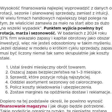
Wysokość finansowania najlepiej wyprowadzić z danych o
rotacji, sezonie i planowanej sprzedaży, zamiast z intuicji.
W wielu firmach handlowych największy błąd polega na
tym, że właściciel zamawia za mało na start albo za dużo
„na wszelki wypadek”.
Punktem wyjścia powinny być
rotacja, marża i sezonowość.
W badaniach z 2024 roku
37% firm wskazało zapasy i kapitał obrotowy jako obszar
inwestycji, więc nie jesteś odosobniony w takim myśleniu.
Jeżeli działasz w modelu o krótkim cyklu sprzedaży, zapas
musi być liczony niemal tak samo skrupulatnie jak koszty
stałe.
Ustal średni miesięczny obrót towarem.
Oszacuj zapas bezpieczeństwa na 1–3 miesiące.
Sprawdź, które pozycje rotują najszybciej.
Oddziel asortyment sezonowy od całorocznego.
Policz koszty składowania i ubezpieczenia.
Zostaw margines na opóźnienia dostaw i reklamacje.
Dopiero na tej podstawie określ, ile powinno wynosić
finansowanie magazynu
i jak długo będzie potrzebne.
Takie podejście ogranicza ryzyko, że pieniądze zostaną