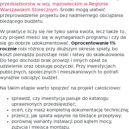
przedsiębiorstw w woj. mazowieckim w Regionie
Warszawskim Stołecznym
. Środki mogą ułatwić
przeprowadzenie projektu bez nadmiernego obciążania
bieżącego budżetu.
W praktyce liczy się nie tylko sama kwota, lecz także to,
czy projekt mieści się w wymaganiach programu i czy da
się go dobrze udokumentować.
Oprocentowanie 1%
rocznie
robi różnicę przy dłuższym okresie spłaty, bo
koszt pieniądza pozostaje niski i łatwy do skalkulowania.
Do tego dochodzi brak prowizji i innych opłat za
udzielenie oraz obsługę pożyczki. Przy inwestycjach
publicznych, społecznych i mieszkaniowych to potrafi
wyraźnie odciążyć budżet.
Na takim etapie warto spojrzeć na projekt całościowo:
sprawdź, czy inwestycja pasuje do katalogu
uprawnionych przedsięwzięć;
oceń, czy masz kompletną dokumentację techniczną;
przelicz, jak spłata wpłynie na bieżące przepływy;
porównaj warianty instalacji pod kątem mocy,
zużycia i miejsca montażu;