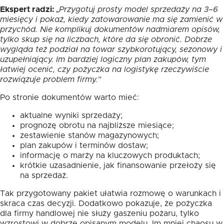
Ekspert radzi:
„Przygotuj prosty model sprzedaży na 3–6
miesięcy i pokaż, kiedy zatowarowanie ma się zamienić w
przychód. Nie komplikuj dokumentów nadmiarem opisów,
tylko skup się na liczbach, które da się obronić. Dobrze
wygląda też podział na towar szybkorotujący, sezonowy i
uzupełniający. Im bardziej logiczny plan zakupów, tym
łatwiej ocenić, czy pożyczka na logistykę rzeczywiście
rozwiązuje problem firmy.”
Po stronie dokumentów warto mieć:
aktualne wyniki sprzedaży;
prognozę obrotu na najbliższe miesiące;
zestawienie stanów magazynowych;
plan zakupów i terminów dostaw;
informację o marży na kluczowych produktach;
krótkie uzasadnienie, jak finansowanie przełoży się
na sprzedaż.
Tak przygotowany pakiet ułatwia rozmowę o warunkach i
skraca czas decyzji. Dodatkowo pokazuje, że pożyczka
dla firmy handlowej nie służy gaszeniu pożaru, tylko
wzrostowi w dobrze opisanym modelu. Im mniej chaosu w