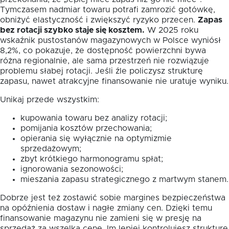
Tymczasem nadmiar towaru potrafi zamrozić gotówkę,
obniżyć elastyczność i zwiększyć ryzyko przecen.
Zapas
bez rotacji szybko staje się kosztem.
W 2025 roku
wskaźnik pustostanów magazynowych w Polsce wyniósł
8,2%, co pokazuje, że dostępność powierzchni bywa
różna regionalnie, ale sama przestrzeń nie rozwiązuje
problemu słabej rotacji. Jeśli źle policzysz strukturę
zapasu, nawet atrakcyjne finansowanie nie uratuje wyniku.
Unikaj przede wszystkim:
kupowania towaru bez analizy rotacji;
pomijania kosztów przechowania;
opierania się wyłącznie na optymizmie
sprzedażowym;
zbyt krótkiego harmonogramu spłat;
ignorowania sezonowości;
mieszania zapasu strategicznego z martwym stanem.
Dobrze jest też zostawić sobie margines bezpieczeństwa
na opóźnienia dostaw i nagłe zmiany cen. Dzięki temu
finansowanie magazynu nie zamieni się w presję na
sprzedaż za wszelką cenę. Im lepiej kontrolujesz strukturę