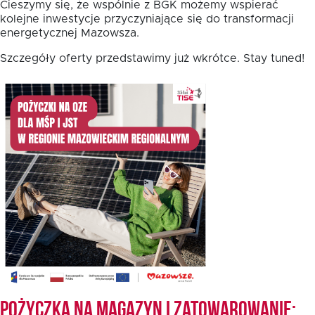
Cieszymy się, że wspólnie z BGK możemy wspierać
kolejne inwestycje przyczyniające się do transformacji
energetycznej Mazowsza.
Oferta dla NGO/PES
Szczegóły oferty przedstawimy już wkrótce. Stay tuned!
Fundusz FKIS
Rodo
Dokumenty
Rekrutujemy
Kontakt
Pożyczka na magazyn i zatowarowanie: