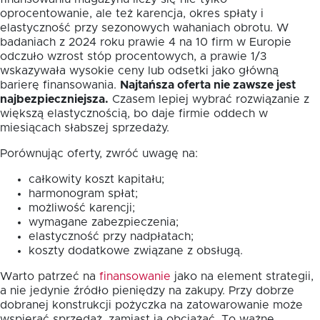
oprocentowanie, ale też karencja, okres spłaty i
elastyczność przy sezonowych wahaniach obrotu. W
badaniach z 2024 roku prawie 4 na 10 firm w Europie
odczuło wzrost stóp procentowych, a prawie 1/3
wskazywała wysokie ceny lub odsetki jako główną
barierę finansowania.
Najtańsza oferta nie zawsze jest
najbezpieczniejsza.
Czasem lepiej wybrać rozwiązanie z
większą elastycznością, bo daje firmie oddech w
miesiącach słabszej sprzedaży.
Porównując oferty, zwróć uwagę na:
całkowity koszt kapitału;
harmonogram spłat;
możliwość karencji;
wymagane zabezpieczenia;
elastyczność przy nadpłatach;
koszty dodatkowe związane z obsługą.
Warto patrzeć na
finansowanie
jako na element strategii,
a nie jedynie źródło pieniędzy na zakupy. Przy dobrze
dobranej konstrukcji pożyczka na zatowarowanie może
wspierać sprzedaż, zamiast ją obciążać. To ważne