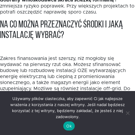
dobrany wnioskodawca skraca ścieżkę formalną
i
zmniejsza ryzyko poprawek. Przy większych projektach to
potrafi oszczędzić naprawdę sporo czasu.
Na co można przeznaczyć środki i jaką
instalację wybrać?
Zakres finansowania jest szerszy, niż mogłoby się
wydawać na pierwszy rzut oka. Możesz sfinansować
budowę lub rozbudowę instalacji OZE wytwarzających
energię elektryczną lub cieplną z promieniowania
słonecznego, a także magazyn energii jako element
uzupełniający. Możliwe są również instalacje off-grid. Do
10% wydatków kwalifikowalnych można przeznaczyć na
Używamy plików ciasteczka, aby zapewnić Ci jak najlepsze
przyłączenie źródeł OZE do sieci energetycznych lub
wrażenia z korzystania z naszej witryny. Jeśli nadal będziesz
ciepłowniczych.
korzystać z tej witryny, będziemy zakładać, że jesteś z niej
zadowolony.
Wybór samej technologii warto oprzeć nie na modzie,
lecz na realnym profilu zużycia energii. W projektach
Ok
publicznych i mieszkaniowych fotowoltaika często