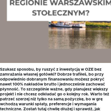
Szukasz sposobu, by ruszyć z inwestycją w OZE bez
zamrażania własnej gotówki? Dobrze trafiłeś, bo przy
odpowiednio dobranym finansowaniu możesz pokryć
nawet 100% nakładów brutto i jednocześnie zachować
płynność. To szczególnie ważne, gdy planujesz większy
projekt i nie chcesz odkładać go o kolejny rok. Warto też
patrzeć szerzej niż tylko na samą pożyczkę, bo w grę
wchodzą warunki spłaty, preferencje i wymagania
techniczne. Zostań tutaj chwilę dłużej i sprawdź, jak