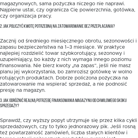
magazynowych, sama pożyczka niczego nie naprawi.
Najpierw ustal, czy ogranicza Cię powierzchnia, gotówka,
czy organizacja pracy.
2. JAK POLICZYĆ KWOTĘ POTRZEBNĄ NA ZATOWAROWANIE BEZ PRZEPŁACANIA?
Zacznij od średniego miesięcznego obrotu, sezonowości i
zapasu bezpieczeństwa na 1–3 miesiące. W praktyce
najlepiej rozdzielić towar szybkorotujący, sezonowy i
uzupełniający, bo każdy z nich wymaga innego poziomu
finansowania. Nie bierz kwoty „na zapas”, jeśli nie masz
planu jej wykorzystania, bo zamrozisz gotówkę w wolno
rotujących produktach. Dobrze policzona pożyczka na
zatowarowanie ma wspierać sprzedaż, a nie podnosić
presję na magazyn.
3. JAK ODRÓŻNIĆ REALNĄ POTRZEBĘ FINANSOWANIA MAGAZYNU OD CHWILOWEGO SKOKU
SPRZEDAŻY?
Sprawdź, czy wyższy popyt utrzymuje się przez kilka cykli
sprzedażowych, czy to tylko jednorazowy pik. Jeśli rosną
też powtarzalność zamówień, liczba stałych klientów i