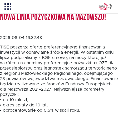
Nowa linia pożyczkowa na Mazowszu!
Pożyczka TISE – 100 % online
2026-08-04 16:32:43
Aktualności
TISE poszerza ofertę preferencyjnego finansowania
inwestycji w odnawialne źródła energii. W ostatnim dniu
lipca podpisaliśmy z BGK umowę, na mocy której już
wkrótce uruchomimy preferencyjne pożyczki na OZE dla
O TISE
przedsiębiorstw oraz jednostek samorządu terytorialnego
z Regionu Mazowieckiego Regionalnego, obejmującego
28 powiatów województwa mazowieckiego. Finansowanie
Dlaczego TISE?
będzie realizowane ze środków Funduszy Europejskich
dla Mazowsza 2021–2027. Najważniejsze parametry
pożyczki:
Pożyczka rozwojowa TISE
• do 10 mln zł,
• okres spłaty do 10 lat,
• oprocentowanie od 0,5% w skali roku.
Oferta dla MSP