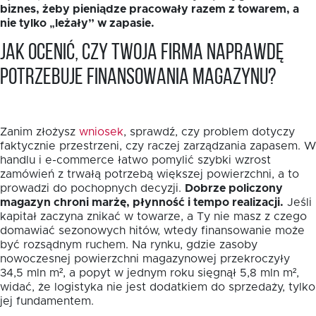
biznes, żeby pieniądze pracowały razem z towarem, a
nie tylko „leżały” w zapasie.
Jak ocenić, czy Twoja firma naprawdę
potrzebuje finansowania magazynu?
Zanim złożysz
wniosek
, sprawdź, czy problem dotyczy
faktycznie przestrzeni, czy raczej zarządzania zapasem. W
handlu i e-commerce łatwo pomylić szybki wzrost
zamówień z trwałą potrzebą większej powierzchni, a to
prowadzi do pochopnych decyzji.
Dobrze policzony
magazyn chroni marżę, płynność i tempo realizacji.
Jeśli
kapitał zaczyna znikać w towarze, a Ty nie masz z czego
domawiać sezonowych hitów, wtedy finansowanie może
być rozsądnym ruchem. Na rynku, gdzie zasoby
nowoczesnej powierzchni magazynowej przekroczyły
34,5 mln m², a popyt w jednym roku sięgnął 5,8 mln m²,
widać, że logistyka nie jest dodatkiem do sprzedaży, tylko
jej fundamentem.