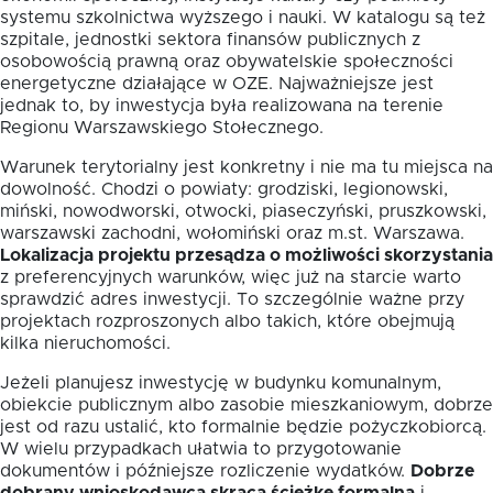
systemu szkolnictwa wyższego i nauki. W katalogu są też
szpitale, jednostki sektora finansów publicznych z
osobowością prawną oraz obywatelskie społeczności
energetyczne działające w OZE. Najważniejsze jest
jednak to, by inwestycja była realizowana na terenie
Regionu Warszawskiego Stołecznego.
Warunek terytorialny jest konkretny i nie ma tu miejsca na
dowolność. Chodzi o powiaty: grodziski, legionowski,
miński, nowodworski, otwocki, piaseczyński, pruszkowski,
warszawski zachodni, wołomiński oraz m.st. Warszawa.
Lokalizacja projektu przesądza o możliwości skorzystania
z preferencyjnych warunków, więc już na starcie warto
sprawdzić adres inwestycji. To szczególnie ważne przy
projektach rozproszonych albo takich, które obejmują
kilka nieruchomości.
Jeżeli planujesz inwestycję w budynku komunalnym,
obiekcie publicznym albo zasobie mieszkaniowym, dobrze
jest od razu ustalić, kto formalnie będzie pożyczkobiorcą.
W wielu przypadkach ułatwia to przygotowanie
dokumentów i późniejsze rozliczenie wydatków.
Dobrze