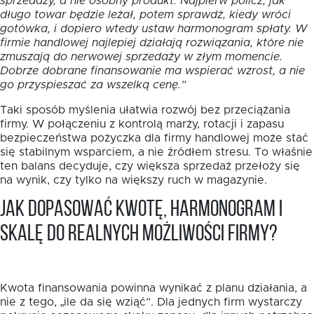
sprzedaży, a nie osobny produkt. Najpierw policz, jak
długo towar będzie leżał, potem sprawdź, kiedy wróci
gotówka, i dopiero wtedy ustaw harmonogram spłaty. W
firmie handlowej najlepiej działają rozwiązania, które nie
zmuszają do nerwowej sprzedaży w złym momencie.
Dobrze dobrane finansowanie ma wspierać wzrost, a nie
go przyspieszać za wszelką cenę.”
Taki sposób myślenia ułatwia rozwój bez przeciążania
firmy. W połączeniu z kontrolą marży, rotacji i zapasu
bezpieczeństwa pożyczka dla firmy handlowej może stać
się stabilnym wsparciem, a nie źródłem stresu. To właśnie
ten balans decyduje, czy większa sprzedaż przełoży się
na wynik, czy tylko na większy ruch w magazynie.
Jak dopasować kwotę, harmonogram i
skalę do realnych możliwości firmy?
Kwota finansowania powinna wynikać z planu działania, a
nie z tego, „ile da się wziąć”. Dla jednych firm wystarczy