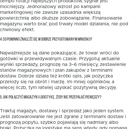
tempo rotacji najlepszych produktów, sygnał jest
mocniejszy. Jednorazowy wzrost po kampanii
marketingowej nie zawsze uzasadnia większą
powierzchnię albo dłuższe zobowiązanie. Finansowanie
magazynu warto brać pod trwały model działania, nie pod
chwilowy efekt.
4. CO POWINNO ZNALEŹĆ SIĘ W DOBRZE PRZYGOTOWANYM WNIOSKU?
Najważniejsze są dane pokazujące, że towar wróci do
gotówki w przewidywalnym czasie. Przygotuj aktualne
wyniki sprzedaży, prognozę na 3–6 miesięcy, zestawienie
stanów magazynowych i plan zakupów z terminami
dostaw. Dobrze działa też krótki opis, jak pożyczka
przełoży się na obrót i marżę. Im mniej ogólników, a
więcej liczb, tym łatwiej uzyskać pozytywną decyzję.
5. JAK POŁĄCZYĆ MAGAZYN I LOGISTYKĘ, ŻEBY NIE PRZEPALAĆ PIENIĘDZY?
Traktuj magazyn, dostawy i sprzedaż jako jeden system.
Jeśli zatowarowanie nie jest zgrane z terminami dostaw i
prognozą popytu, szybko pojawiają się nadmiary albo
braki. Pożyczka na logistykę ma sens wtedy, gdy pomaga