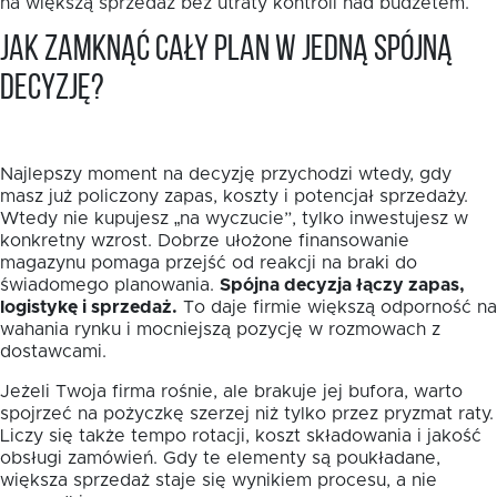
na większą sprzedaż bez utraty kontroli nad budżetem.
Jak zamknąć cały plan w jedną spójną
decyzję?
Najlepszy moment na decyzję przychodzi wtedy, gdy
masz już policzony zapas, koszty i potencjał sprzedaży.
Wtedy nie kupujesz „na wyczucie”, tylko inwestujesz w
konkretny wzrost. Dobrze ułożone finansowanie
magazynu pomaga przejść od reakcji na braki do
świadomego planowania.
Spójna decyzja łączy zapas,
logistykę i sprzedaż.
To daje firmie większą odporność na
wahania rynku i mocniejszą pozycję w rozmowach z
dostawcami.
Jeżeli Twoja firma rośnie, ale brakuje jej bufora, warto
spojrzeć na pożyczkę szerzej niż tylko przez pryzmat raty.
Liczy się także tempo rotacji, koszt składowania i jakość
obsługi zamówień. Gdy te elementy są poukładane,
większa sprzedaż staje się wynikiem procesu, a nie