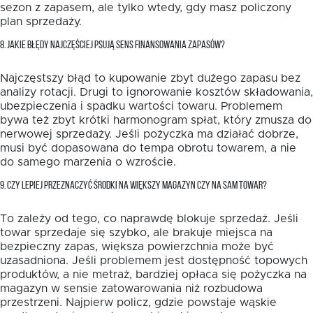
sezon z zapasem, ale tylko wtedy, gdy masz policzony
plan sprzedaży.
8. JAKIE BŁĘDY NAJCZĘŚCIEJ PSUJĄ SENS FINANSOWANIA ZAPASÓW?
Najczęstszy błąd to kupowanie zbyt dużego zapasu bez
analizy rotacji. Drugi to ignorowanie kosztów składowania,
ubezpieczenia i spadku wartości towaru. Problemem
bywa też zbyt krótki harmonogram spłat, który zmusza do
nerwowej sprzedaży. Jeśli pożyczka ma działać dobrze,
musi być dopasowana do tempa obrotu towarem, a nie
do samego marzenia o wzroście.
9. CZY LEPIEJ PRZEZNACZYĆ ŚRODKI NA WIĘKSZY MAGAZYN CZY NA SAM TOWAR?
To zależy od tego, co naprawdę blokuje sprzedaż. Jeśli
towar sprzedaje się szybko, ale brakuje miejsca na
bezpieczny zapas, większa powierzchnia może być
uzasadniona. Jeśli problemem jest dostępność topowych
produktów, a nie metraż, bardziej opłaca się pożyczka na
magazyn w sensie zatowarowania niż rozbudowa
przestrzeni. Najpierw policz, gdzie powstaje wąskie