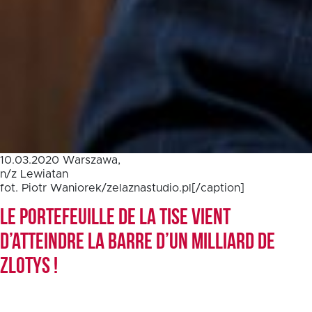
10.03.2020 Warszawa,
n/z Lewiatan
fot. Piotr Waniorek/zelaznastudio.pl[/caption]
Le portefeuille de la TISE vient
d’atteindre la barre d’un milliard de
zlotys !